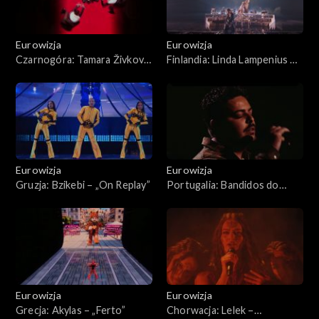
Eurowizja
Eurowizja
Czarnogóra: Tamara Živković
Finlandia: Linda Lampenius &
– „Nova zora”
Pete Parkkonen –
„Liekinheitin ”
Eurowizja
Eurowizja
Gruzja: Bzikebi – „On Replay”
Portugalia: Bandidos do
Cante – „Rosa”
Eurowizja
Eurowizja
Grecja: Akylas – „Ferto”
Chorwacja: Lelek –