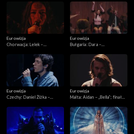
Eurowizji 2026
drei ”; finał konkursu
Eurowizji 2026
Eurowizja
Eurowizja
Chorwacja: Lelek –
Bułgaria: Dara –
„Andromeda ”; finał konkursu
„Bangaranga”; finał konkursu
Eurowizji 2026
Eurowizji 2026
Eurowizja
Eurowizja
Czechy: Daniel Žižka –
Malta: Aidan – „Bella ”; finał
„Crossroads ”; finał konkursu
konkursu Eurowizji 2026
Eurowizji 2026