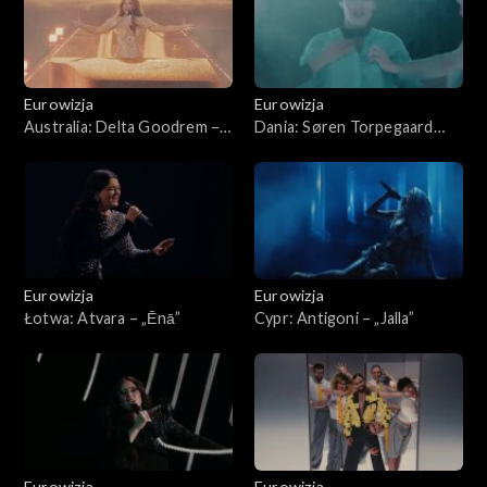
Eurowizja
Eurowizja
Australia: Delta Goodrem –
Dania: Søren Torpegaard
„Eclipse ”
Lund – „Før vi går hjem”
Eurowizja
Eurowizja
Łotwa: Atvara – „Ēnā ”
Cypr: Antigoni – „Jalla”
Eurowizja
Eurowizja