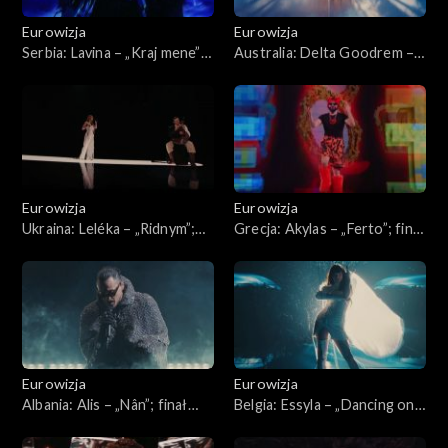
Eurowizja
Eurowizja
Serbia: Lavina – „Kraj mene ”;
Australia: Delta Goodrem –
finał konkursu Eurowizji
„Eclipse ”; finał konkursu
2026
Eurowizji 2026
Eurowizja
Eurowizja
Ukraina: Leléka – „Ridnym ”;
Grecja: Akylas – „Ferto”; finał
finał konkursu Eurowizji
konkursu Eurowizji 2026
2026
Eurowizja
Eurowizja
Albania: Alis – „Nân”; finał
Belgia: Essyla – „Dancing on
konkursu Eurowizji 2026
the Ice”; finał konkursu
Eurowizji 2026