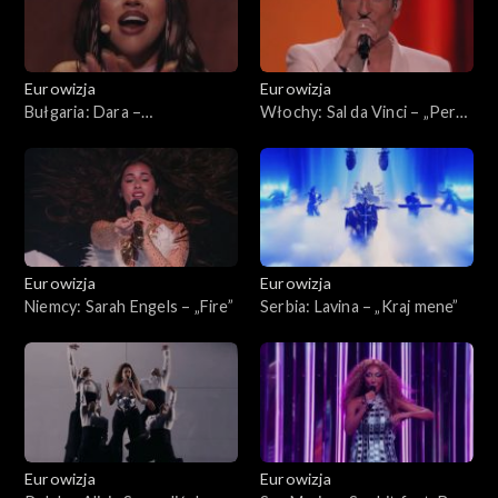
Eurowizja
Eurowizja
Bułgaria: Dara –
Włochy: Sal da Vinci – „Per
„Bangaranga”
sempre sì ”
Eurowizja
Eurowizja
Niemcy: Sarah Engels – „Fire”
Serbia: Lavina – „Kraj mene ”
Eurowizja
Eurowizja