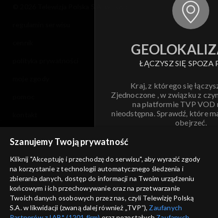
© 2026 Telewizja Polska S.A. w likwidacji
regulamin serwisu
cennik
GEOLOKALIZ
polityka prywatności
ŁĄCZYSZ SIĘ SPOZA 
moje zgody
Kraj, z którego się łączys
Zjednoczone , w związku z czy
pomoc
na platformie TVP VOD
nieodstępna. Sprawdź, które m
kontakt
obejrzeć.
voucher
Szanujemy Twoją prywatność
Nie pokazuj pon
dostępność
Kliknij "Akceptuję i przechodzę do serwisu", aby wyrazić zgody
informacje o dostawcy usług
na korzystanie z technologii automatycznego śledzenia i
ANULUJ
SP
zbierania danych, dostęp do informacji na Twoim urządzeniu
końcowym i ich przechowywanie oraz na przetwarzanie
Twoich danych osobowych przez nas, czyli Telewizję Polską
S.A. w likwidacji (zwaną dalej również „TVP”),
Zaufanych
Partnerów z IAB* (1201 firm)
oraz pozostałych
Zaufanych