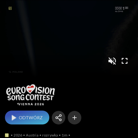
Eurowizja
ODTWÓRZ
2026
Austria
rozrywka
1m