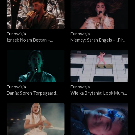
Eurowizja
Eurowizja
Izrael: No’am Bettan –
Niemcy: Sarah Engels – „Fire”;
„Michelle”; finał konkursu
finał konkursu Eurowizji
Eurowizji 2026
2026
Eurowizja
Eurowizja
Dania: Søren Torpegaard
Wielka Brytania: Look Mum
Lund – „Før vi går hjem”; finał
No Computer – „Eins, zwei,
konkursu Eurowizji 2026
drei ”