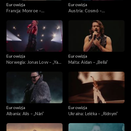
Eurowizja
Eurowizja
Francja: Monroe –
Austria: Cosmó –
„Regarde! ”
„Tanzschein ”
Eurowizja
Eurowizja
Norwegia: Jonas Lovv – „Ya
Malta: Aidan – „Bella ”
Ya Ya ”
Eurowizja
Eurowizja
Albania: Alis – „Nân”
Ukraina: Leléka – „Ridnym ”