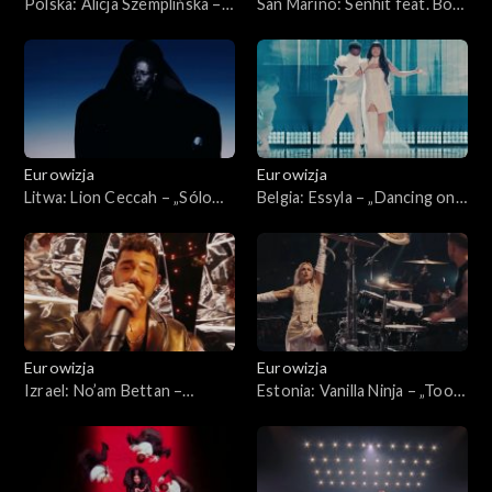
Polska: Alicja Szemplińska –
San Marino: Senhit feat. Boy
„Pray”
George – „Superstar ”
Eurowizja
Eurowizja
Litwa: Lion Ceccah – „Sólo
Belgia: Essyla – „Dancing on
quiero más”
the Ice”
Eurowizja
Eurowizja
Izrael: No’am Bettan –
Estonia: Vanilla Ninja – „Too
„Michelle”
Epic To Be True ”