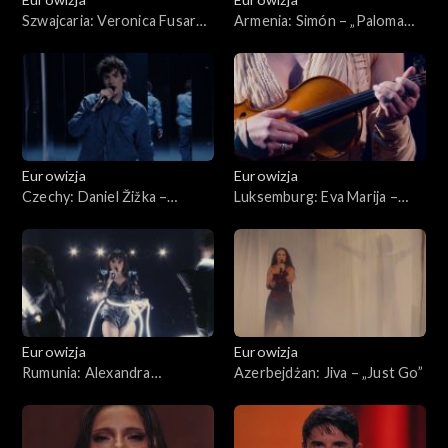
Szwajcaria: Veronica Fusaro
Armenia: Simón – „Paloma
– „Alice”
Rumba”
Eurowizja
Eurowizja
Czechy: Daniel Žižka –
Luksemburg: Eva Marija –
„Crossroads ”
„Mother Nature ”
Eurowizja
Eurowizja
Rumunia: Alexandra
Azerbejdżan: Jiva – „Just Go”
Căpitănescu – „Choke Me”