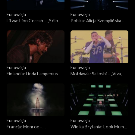
Eurowizja
Eurowizja
Litwa: Lion Ceccah – „Sólo
Polska: Alicja Szemplińska –
quiero más”; finał konkursu
„Pray”; finał konkursu
Eurowizji 2026
Eurowizji 2026
Eurowizja
Eurowizja
Finlandia: Linda Lampenius &
Mołdawia: Satoshi – „Viva,
Pete Parkkonen –
Moldova! ”; finał konkursu
„Liekinheitin ”; finał konkursu
Eurowizji 2026
Eurowizji 2026
Eurowizja
Eurowizja
Francja: Monroe –
Wielka Brytania: Look Mum
„Regarde! ”; finał konkursu
No Computer – „Eins, zwei,