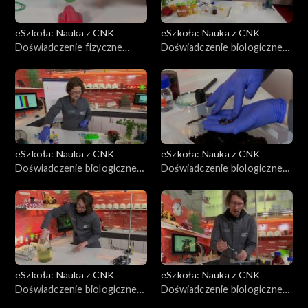
eSzkoła: Nauka z CNK
eSzkoła: Nauka z CNK
Doświadczenie fizyczne
Doświadczenie biologiczne
CNK, Prosty model
CNK, Wykrywanie witaminy
oddychania
C
eSzkoła: Nauka z CNK
eSzkoła: Nauka z CNK
Doświadczenie biologiczne
Doświadczenie biologiczne
CNK, Barwniki
CNK, Pierścienice
fotosyntetyczne
eSzkoła: Nauka z CNK
eSzkoła: Nauka z CNK
Doświadczenie biologiczne
Doświadczenie biologiczne
CNK, Laserowy mikroskop
CNK, Stworzenie mleka bez