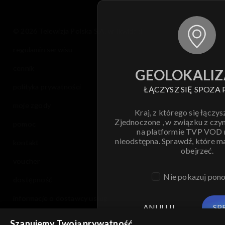
© 2026 Telewizja Polska S.A. w likwidacji
regulamin serwisu
cennik
GEOLOKALIZ
polityka prywatności
ŁĄCZYSZ SIĘ SPOZA 
moje zgody
Kraj, z którego się łączys
Zjednoczone , w związku z czy
pomoc
na platformie TVP VOD
nieodstępna. Sprawdź, które m
kontakt
obejrzeć.
voucher
Nie pokazuj pon
dostępność
informacje o dostawcy usług
ANULUJ
SP
Szanujemy Twoją prywatność