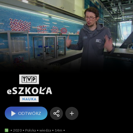
eSzkoła: Nauka z CNK
ODTWÓRZ
2020
Polska
wiedza
14m