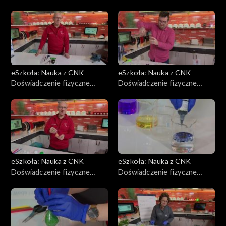
CNK, Woda, ogień,
CNK, Soczewka
powietrze, cz. 1
eSzkoła: Nauka z CNK
eSzkoła: Nauka z CNK
Doświadczenie fizyczne
Doświadczenie fizyczne
CNK, Oporne powietrze
CNK, Woda, ogień,
powietrze, cz. 2
eSzkoła: Nauka z CNK
eSzkoła: Nauka z CNK
Doświadczenie fizyczne
Doświadczenie fizyczne
CNK, Paradoks lejka
CNK, Gęstość cieczy