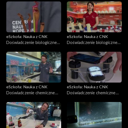
laktozy
eSzkoła: Nauka z CNK
eSzkoła: Nauka z CNK
Doświadczenie biologiczne
Doświadczenie biologiczne
CNK, Rośliny owadożerne
CNK, Czy liść kapusty
pobiera płyn?
eSzkoła: Nauka z CNK
eSzkoła: Nauka z CNK
Doświadczenie chemiczne
Doświadczenie chemiczne
CNK, Jak światło rozchodzi
CNK, Mikroskop z telefonu
się w różnych ośrodkach?
komórkowego