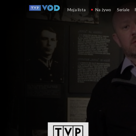
eSzkoła: Historia i L
Moja lista
Na żywo
Seriale