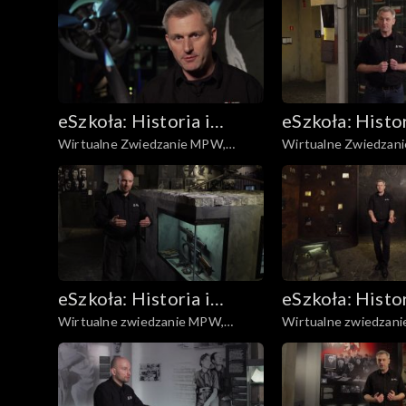
eSzkoła: Historia i
eSzkoła: Histor
Wirtualne Zwiedzanie MPW,
Wirtualne Zwiedzan
Literatura
Literatura
Pomoc lotnicza
Powstaniem cz. 2
eSzkoła: Historia i
eSzkoła: Histor
Wirtualne zwiedzanie MPW,
Wirtualne zwiedzan
Literatura
Literatura
Uzbrojenie
Miasto grobów