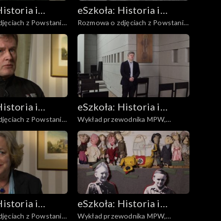
istoria i
eSzkoła: Historia i
jęciach z Powstania,
Rozmowa o zdjęciach z Powstania,
a
Literatura
Kobiety
istoria i
eSzkoła: Historia i
jęciach z Powstania,
Wykład przewodnika MPW,
a
Literatura
Kapelani
istoria i
eSzkoła: Historia i
jęciach z Powstania,
Wykład przewodnika MPW,
a
Literatura