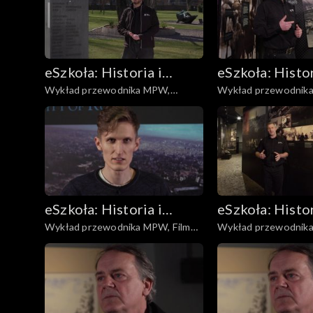
eSzkoła: Historia i
eSzkoła: Histor
Wykład przewodnika MPW,
Wykład przewodnik
Literatura
Literatura
Budynek MPW
Odpowiedzialność
eSzkoła: Historia i
eSzkoła: Histor
Wykład przewodnika MPW, Film
Wykład przewodnik
Literatura
Literatura
„Miasto ruin”
Woli