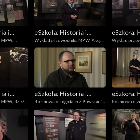
ia i
eSzkoła: Historia i
eSzkoła: H
a MPW,
Wykład przewodnika MPW, Akcja
Wykład przewo
Literatura
Literatur
„Burza”
powstańców
ia i
eSzkoła: Historia i
eSzkoła: H
a MPW, Rzeź
Rozmowa o zdjęciach z Powstania,
Rozmowa o zd
Literatura
Literatur
Obozy Jenieckie
Służba Medyc