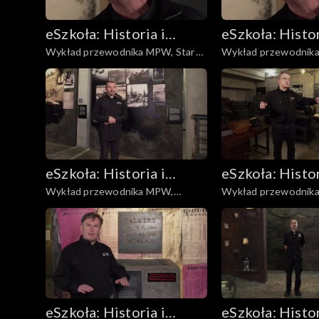
eSzkoła: Historia i
eSzkoła: Histor
Wykład przewodnika MPW, Stare
Wykład przewodnika MPW, Cel
Literatura
Literatura
Miasto
bezpieki, Anoda
eSzkoła: Historia i
eSzkoła: Histor
Wykład przewodnika MPW,
Wykład przewodnik
Literatura
Literatura
Czerniaków
Drukarnie
eSzkoła: Historia i
eSzkoła: Histor