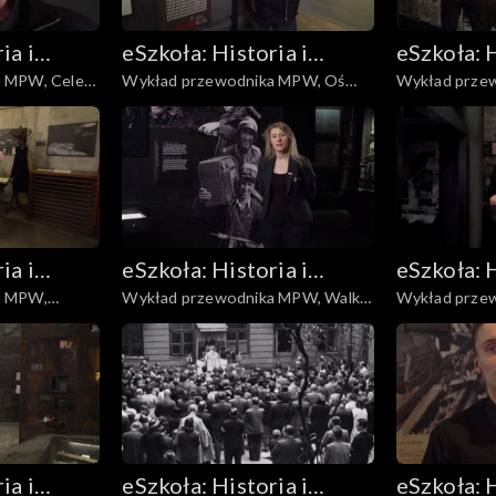
ia i
eSzkoła: Historia i
eSzkoła: H
e
Wykład przewodnika MPW, Oś
Wykład przewodnika 
Literatura
Literatur
czasu
niemiecki
ia i
eSzkoła: Historia i
eSzkoła: H
a MPW,
Wykład przewodnika MPW, Walki
Wykład prze
Literatura
Literatur
na Powiślu
Obroża
ia i
eSzkoła: Historia i
eSzkoła: H