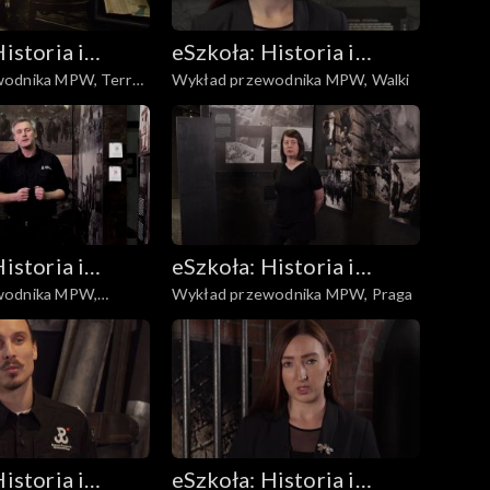
istoria i
eSzkoła: Historia i
MPW, Terror
Wykład przewodnika MPW, Walki
a
Literatura
istoria i
eSzkoła: Historia i
wodnika MPW,
Wykład przewodnika MPW, Praga
a
Literatura
istoria i
eSzkoła: Historia i