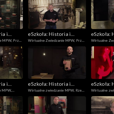
ia i
eSzkoła: Historia i
eSzkoła: H
ie MPW, Przed
Wirtualne Zwiedzanie MPW, Przed
Wirtualne Zw
Literatura
Literatur
Powstaniem cz. 1
Przebieg Pow
ia i
eSzkoła: Historia i
eSzkoła: H
ie MPW,
Wirtualne zwiedzanie MPW, Rzeź
Wirtualne zw
Literatura
Literatur
Woli
Polska Lubels
harcerska