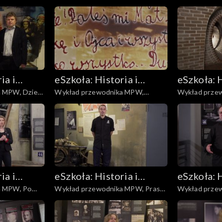
lotnicze
Warszawa Pr
ia i
eSzkoła: Historia i
eSzkoła: H
 MPW, Dzieci
Wykład przewodnika MPW,
Wykład prze
Literatura
Literatur
Modlitwa
Kanały
ia i
eSzkoła: Historia i
eSzkoła: H
a MPW, Po
Wykład przewodnika MPW, Prasa i
Wykład prze
Literatura
Literatur
plakaty
Proces