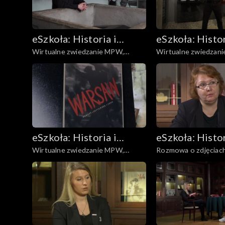
eSzkoła: Historia i
eSzkoła: Histor
Wirtualne zwiedzanie MPW,
Wirtualne zwiedzan
Literatura
Literatura
Sanitariuszki
Obozy jenieckie i pr
eSzkoła: Historia i
eSzkoła: Histor
Wirtualne zwiedzanie MPW,
Rozmowa o zdjęciach
Literatura
Literatura
Wielka Trójka
Barykady