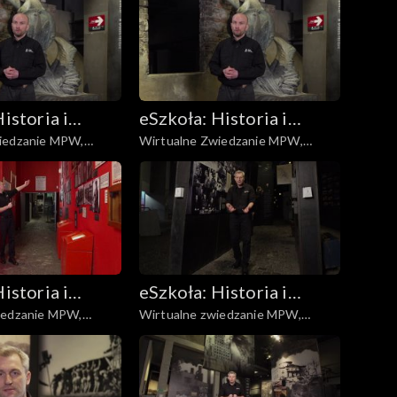
istoria i
eSzkoła: Historia i
iedzanie MPW,
Wirtualne Zwiedzanie MPW,
a
Literatura
stania
Kanały/Niemcy w Warszawie
istoria i
eSzkoła: Historia i
iedzanie MPW,
Wirtualne zwiedzanie MPW,
a
Literatura
ka, łączność, poczta
Exodus