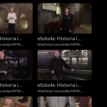
zedwojenna
Kukiełki
istoria i
eSzkoła: Historia i
wodnika MPW,
Wykład przewodnika MPW,
a
Literatura
Desant
istoria i
eSzkoła: Historia i
wodnika MPW,
Wykład przewodnika MPW,
a
Literatura
Najciekawsza broń