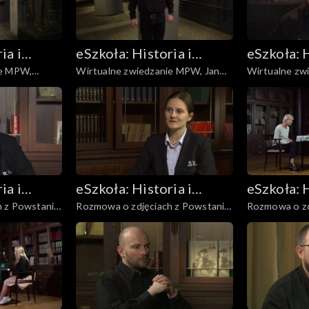
ia i
eSzkoła: Historia i
eSzkoła: H
ie MPW,
Wirtualne zwiedzanie MPW, Jan
Wirtualne zw
Literatura
Literatur
oces
Nowak Jeziorański
Berlingowcy
ia i
eSzkoła: Historia i
eSzkoła: H
 z Powstania,
Rozmowa o zdjęciach z Powstania,
Rozmowa o zd
Literatura
Literatur
Fotografie
Kapitulacja