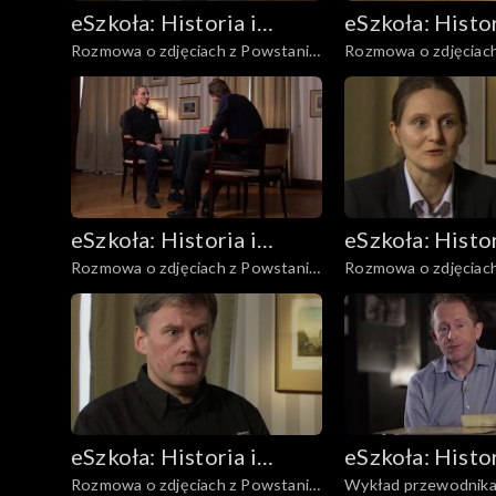
eSzkoła: Historia i
eSzkoła: Histor
Rozmowa o zdjęciach z Powstania,
Rozmowa o zdjęciach
Literatura
Literatura
Ofiary
Poczta i łączność
eSzkoła: Historia i
eSzkoła: Histor
Rozmowa o zdjęciach z Powstania,
Rozmowa o zdjęciach
Literatura
Literatura
Pożary
Warszawa zniszczon
eSzkoła: Historia i
eSzkoła: Histor
Rozmowa o zdjęciach z Powstania,
Wykład przewodnik
Literatura
Literatura