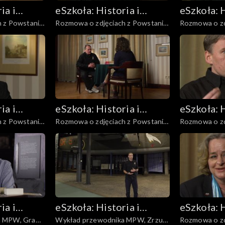
ia i
eSzkoła: Historia i
eSzkoła: H
 z Powstania,
Rozmowa o zdjęciach z Powstania,
Rozmowa o zd
Literatura
Literatur
Pojazdy
Dzieci
ia i
eSzkoła: Historia i
eSzkoła: H
 z Powstania,
Rozmowa o zdjęciach z Powstania,
Rozmowa o zd
Literatura
Literatur
a
Warszawa okupowana
Powstańcy
ia i
eSzkoła: Historia i
eSzkoła: H
a MPW, Gra
Wykład przewodnika MPW, Zrzuty
Rozmowa o zd
Literatura
Literatur