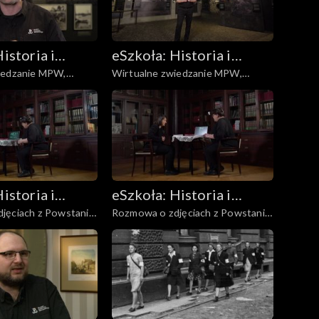
istoria i
eSzkoła: Historia i
iedzanie MPW,
Wirtualne zwiedzanie MPW,
a
Literatura
Śródmieście, Mokotów
istoria i
eSzkoła: Historia i
jęciach z Powstania,
Rozmowa o zdjęciach z Powstania,
a
Literatura
Niemcy