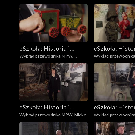
Warszawa powojenna
planszowa
eSzkoła: Historia i
eSzkoła: Histor
Wykład przewodnika MPW,
Wykład przewodnika
Literatura
Literatura
Lokomotywka
Powstania
eSzkoła: Historia i
eSzkoła: Histor
Wykład przewodnika MPW, Mleko
Wykład przewodnik
Literatura
Literatura
Powstaniu