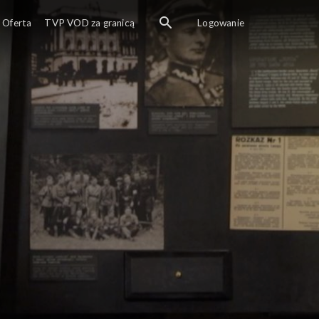
przewodnika Muzeum Powstania Warszawskiego - Polski wywi
Oferta
TVP VOD za granicą
Logowanie