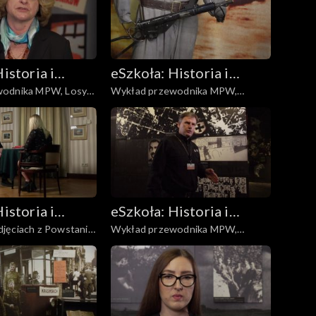
istoria i
eSzkoła: Historia i
dnika MPW, Losy
Wykład przewodnika MPW,
a
Literatura
Mundury
istoria i
eSzkoła: Historia i
jęciach z Powstania,
Wykład przewodnika MPW,
a
Literatura
zna
Ochota