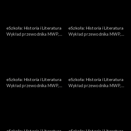
eSzkoła: Historia i Literatura
eSzkoła: Historia i Literatura
Wykład przewodnika MWP,
Wykład przewodnika MWP,
Prudential
Generalne Gubernatorstwo
eSzkoła: Historia i Literatura
eSzkoła: Historia i Literatura
Wykład przewodnika MWP,
Wykład przewodnika MWP,
Niszczenie Warszawy
Polski wywiad
eSzkoła: Historia i Literatura
eSzkoła: Historia i Literatura