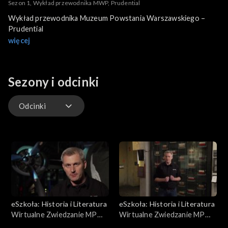
Sezon 1, Wykład przewodnika MWP, Prudential
Wykład przewodnika Muzeum Powstania Warszawskiego –
Prudential
więcej
Sezony i odcinki
Odcinki
Odcinki
eSzkoła: Historia i Literatura
eSzkoła: Historia i Literatura
Wirtualne Zwiedzanie MPW,
Wirtualne Zwiedzanie MPW,
Pomoc lotnicza
Przed Powstaniem cz. 2