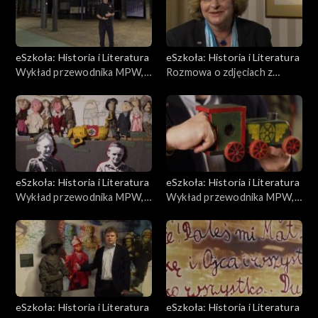
eSzkoła: Historia i Literatura
eSzkoła: Historia i Literatura
Wykład przewodnika MPW,
Rozmowa o zdjęciach z
Zrzuty lotnicze
Powstania, Warszawa
Przedwojenna
eSzkoła: Historia i Literatura
eSzkoła: Historia i Literatura
Wykład przewodnika MPW,
Wykład przewodnika MPW,
Kukiełki
Lokomotywka
eSzkoła: Historia i Literatura
eSzkoła: Historia i Literatura