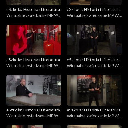
eSzkoła: Historia i Literatura
eSzkoła: Historia i Literatura
Wirtualne zwiedzanie MPW,
Wirtualne zwiedzanie MPW,
Miasto grobów
Rzeź Woli
eSzkoła: Historia i Literatura
eSzkoła: Historia i Literatura
Wirtualne zwiedzanie MPW,
Wirtualne zwiedzanie MPW,
Polska Lubelska, łączność,
Exodus
poczta harcerska
eSzkoła: Historia i Literatura
eSzkoła: Historia i Literatura
Wirtualne zwiedzanie MPW,
Wirtualne zwiedzanie MPW,
Sanitariuszki
Obozy jenieckie i proces