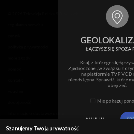
© 2026 Telewizja Polska S.A. w likwidacji
regulamin serwisu
cennik
GEOLOKALIZ
polityka prywatności
ŁĄCZYSZ SIĘ SPOZA 
moje zgody
Kraj, z którego się łączys
Zjednoczone , w związku z czy
pomoc
na platformie TVP VOD
nieodstępna. Sprawdź, które m
kontakt
obejrzeć.
voucher
Nie pokazuj pon
dostępność
informacje o dostawcy usług
ANULUJ
SP
Szanujemy Twoją prywatność