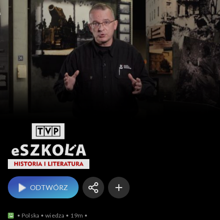
eSzkoła: Historia i L
ODTWÓRZ
Polska
wiedza
19m