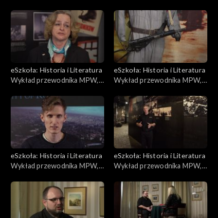
Odpowiedzialność
Akcja „Burza”
eSzkoła: Historia i Literatura
eSzkoła: Historia i Literatura
Wykład przewodnika MPW,
Wykład przewodnika MPW,
Losy powstańców
Mundury
eSzkoła: Historia i Literatura
eSzkoła: Historia i Literatura
Wykład przewodnika MPW,
Wykład przewodnika MPW,
Film „Miasto ruin”
Rzeź Woli