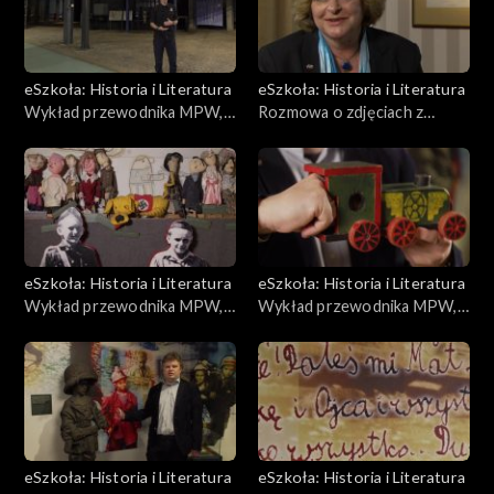
eSzkoła: Historia i Literatura
eSzkoła: Historia i Literatura
Wykład przewodnika MPW,
Rozmowa o zdjęciach z
Zrzuty lotnicze
Powstania, Warszawa
Przedwojenna
eSzkoła: Historia i Literatura
eSzkoła: Historia i Literatura
Wykład przewodnika MPW,
Wykład przewodnika MPW,
Kukiełki
Lokomotywka
eSzkoła: Historia i Literatura
eSzkoła: Historia i Literatura