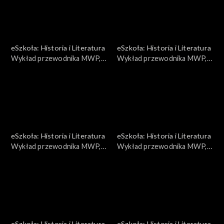
eSzkoła: Historia i Literatura
eSzkoła: Historia i Literatura
Wykład przewodnika MWP,
Wykład przewodnika MWP,
Prudential
Generalne Gubernatorstwo
eSzkoła: Historia i Literatura
eSzkoła: Historia i Literatura
Wykład przewodnika MWP,
Wykład przewodnika MWP,
Niszczenie Warszawy
Polski wywiad
eSzkoła: Historia i Literatura
eSzkoła: Historia i Literatura