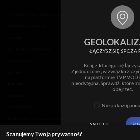
© 2026 Telewizja Polska S.A. w likwidacji
regulamin serwisu
cennik
GEOLOKALIZ
polityka prywatności
ŁĄCZYSZ SIĘ SPOZA 
moje zgody
Kraj, z którego się łączys
Zjednoczone , w związku z czy
pomoc
na platformie TVP VOD
nieodstępna. Sprawdź, które m
kontakt
obejrzeć.
voucher
Nie pokazuj pon
dostępność
informacje o dostawcy usług
ANULUJ
SP
Szanujemy Twoją prywatność