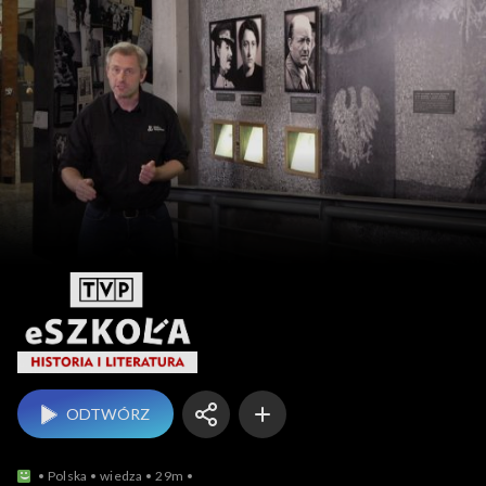
eSzkoła: Historia i L
ODTWÓRZ
Polska
wiedza
29m