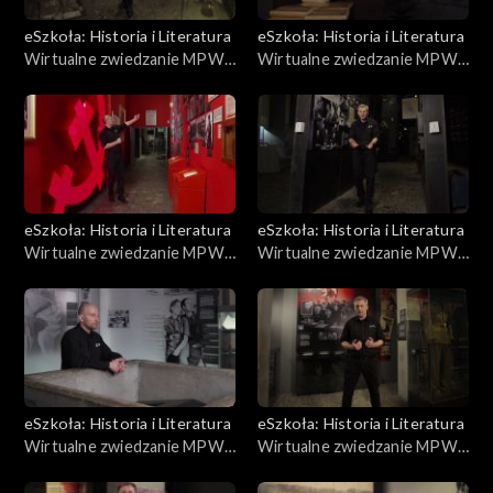
eSzkoła: Historia i Literatura
eSzkoła: Historia i Literatura
Wirtualne zwiedzanie MPW,
Wirtualne zwiedzanie MPW,
Miasto grobów
Rzeź Woli
eSzkoła: Historia i Literatura
eSzkoła: Historia i Literatura
Wirtualne zwiedzanie MPW,
Wirtualne zwiedzanie MPW,
Polska Lubelska, łączność,
Exodus
poczta harcerska
eSzkoła: Historia i Literatura
eSzkoła: Historia i Literatura
Wirtualne zwiedzanie MPW,
Wirtualne zwiedzanie MPW,
Sanitariuszki
Obozy jenieckie i proces