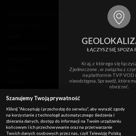
© 2026 Telewizja Polska S.A. w likwidacji
regulamin serwisu
cennik
GEOLOKALIZ
polityka prywatności
ŁĄCZYSZ SIĘ SPOZA 
moje zgody
Kraj, z którego się łączys
Zjednoczone , w związku z czy
pomoc
na platformie TVP VOD
nieodstępna. Sprawdź, które m
kontakt
obejrzeć.
voucher
Szanujemy Twoją prywatność
Nie pokazuj pon
dostępność
Kliknij "Akceptuję i przechodzę do serwisu", aby wyrazić zgody
na korzystanie z technologii automatycznego śledzenia i
informacje o dostawcy usług
ANULUJ
SP
zbierania danych, dostęp do informacji na Twoim urządzeniu
końcowym i ich przechowywanie oraz na przetwarzanie
Twoich danych osobowych przez nas, czyli Telewizję Polską