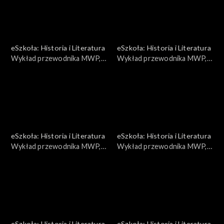
eSzkoła: Historia i Literatura
eSzkoła: Historia i Literatura
Wykład przewodnika MWP,
Wykład przewodnika MWP,
Prudential
Generalne Gubernatorstwo
eSzkoła: Historia i Literatura
eSzkoła: Historia i Literatura
Wykład przewodnika MWP,
Wykład przewodnika MWP,
Niszczenie Warszawy
Polski wywiad
eSzkoła: Historia i Literatura
eSzkoła: Historia i Literatura