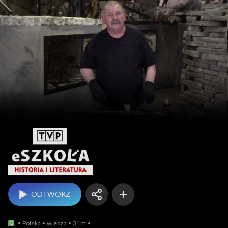
eSzkoła: Historia i L
ODTWÓRZ
Polska
wiedza
31m