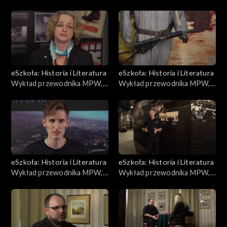
Odpowiedzialność
Akcja „Burza”
eSzkoła: Historia i Literatura
eSzkoła: Historia i Literatura
Wykład przewodnika MPW,
Wykład przewodnika MPW,
Losy powstańców
Mundury
eSzkoła: Historia i Literatura
eSzkoła: Historia i Literatura
Wykład przewodnika MPW,
Wykład przewodnika MPW,
Film „Miasto ruin”
Rzeź Woli