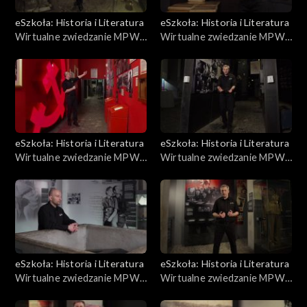
eSzkoła: Historia i Literatura
eSzkoła: Historia i Literatura
Wirtualne zwiedzanie MPW,
Wirtualne zwiedzanie MPW,
Miasto grobów
Rzeź Woli
eSzkoła: Historia i Literatura
eSzkoła: Historia i Literatura
Wirtualne zwiedzanie MPW,
Wirtualne zwiedzanie MPW,
Polska Lubelska, łączność,
Exodus
poczta harcerska
eSzkoła: Historia i Literatura
eSzkoła: Historia i Literatura
Wirtualne zwiedzanie MPW,
Wirtualne zwiedzanie MPW,
Sanitariuszki
Obozy jenieckie i proces