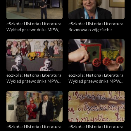
eSzkoła: Historia i Literatura
eSzkoła: Historia i Literatura
Wykład przewodnika MPW,
Rozmowa o zdjęciach z
Zrzuty lotnicze
Powstania, Warszawa
Przedwojenna
eSzkoła: Historia i Literatura
eSzkoła: Historia i Literatura
Wykład przewodnika MPW,
Wykład przewodnika MPW,
Kukiełki
Lokomotywka
eSzkoła: Historia i Literatura
eSzkoła: Historia i Literatura