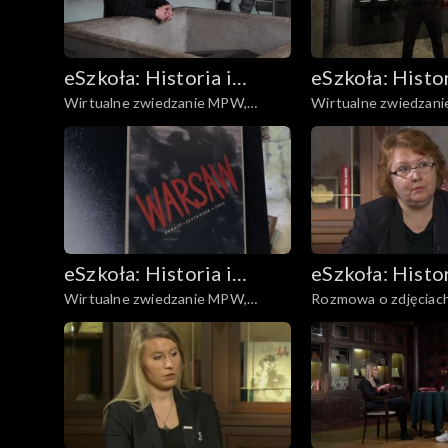
eSzkoła: Historia i
eSzkoła: Histor
Wirtualne zwiedzanie MPW,
Wirtualne zwiedzan
Literatura
Literatura
Sanitariuszki
Obozy jenieckie i pr
eSzkoła: Historia i
eSzkoła: Histor
Wirtualne zwiedzanie MPW,
Rozmowa o zdjęciach
Literatura
Literatura
Wielka Trójka
Barykady