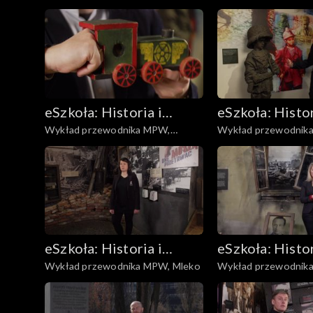
Warszawa powojenna
planszowa
eSzkoła: Historia i
eSzkoła: Histor
Wykład przewodnika MPW,
Wykład przewodnika
Literatura
Literatura
Lokomotywka
Powstania
eSzkoła: Historia i
eSzkoła: Histor
Wykład przewodnika MPW, Mleko
Wykład przewodnik
Literatura
Literatura
Powstaniu