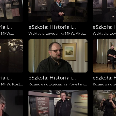
ia i
eSzkoła: Historia i
eSzkoła: H
a MPW,
Wykład przewodnika MPW, Akcja
Wykład przewo
Literatura
Literatur
„Burza”
powstańców
ia i
eSzkoła: Historia i
eSzkoła: H
a MPW, Rzeź
Rozmowa o zdjęciach z Powstania,
Rozmowa o zd
Literatura
Literatur
Obozy Jenieckie
Służba Medyc