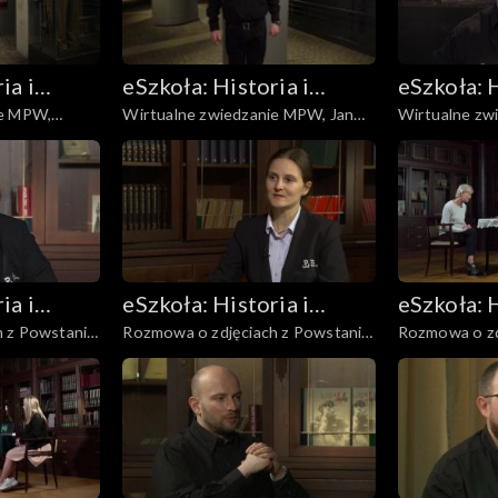
ia i
eSzkoła: Historia i
eSzkoła: H
ie MPW,
Wirtualne zwiedzanie MPW, Jan
Wirtualne zw
Literatura
Literatur
oces
Nowak Jeziorański
Berlingowcy
ia i
eSzkoła: Historia i
eSzkoła: H
 z Powstania,
Rozmowa o zdjęciach z Powstania,
Rozmowa o zd
Literatura
Literatur
Fotografie
Kapitulacja