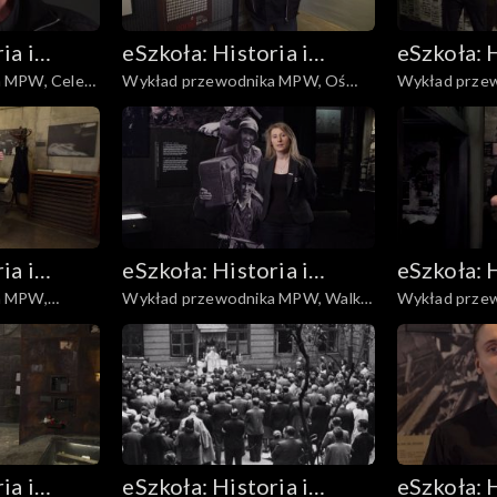
ia i
eSzkoła: Historia i
eSzkoła: H
e
Wykład przewodnika MPW, Oś
Wykład przewodnika 
Literatura
Literatur
czasu
niemiecki
ia i
eSzkoła: Historia i
eSzkoła: H
a MPW,
Wykład przewodnika MPW, Walki
Wykład prze
Literatura
Literatur
na Powiślu
Obroża
ia i
eSzkoła: Historia i
eSzkoła: H