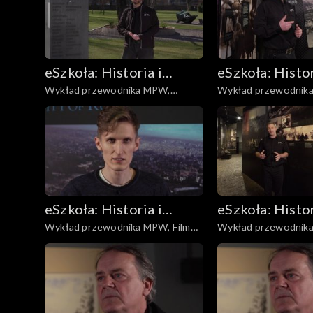
eSzkoła: Historia i
eSzkoła: Histor
Wykład przewodnika MPW,
Wykład przewodnik
Literatura
Literatura
Budynek MPW
Odpowiedzialność
eSzkoła: Historia i
eSzkoła: Histor
Wykład przewodnika MPW, Film
Wykład przewodnik
Literatura
Literatura
„Miasto ruin”
Woli