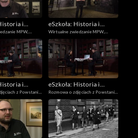
istoria i
eSzkoła: Historia i
iedzanie MPW,
Wirtualne zwiedzanie MPW,
a
Literatura
Śródmieście, Mokotów
istoria i
eSzkoła: Historia i
jęciach z Powstania,
Rozmowa o zdjęciach z Powstania,
a
Literatura
Niemcy