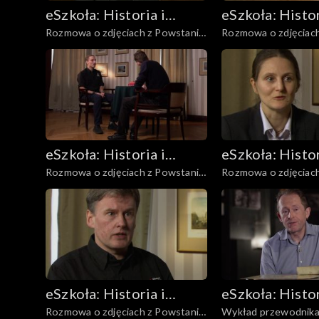
eSzkoła: Historia i
eSzkoła: Histor
Rozmowa o zdjęciach z Powstania,
Rozmowa o zdjęciach
Literatura
Literatura
Ofiary
Poczta i łączność
eSzkoła: Historia i
eSzkoła: Histor
Rozmowa o zdjęciach z Powstania,
Rozmowa o zdjęciach
Literatura
Literatura
Pożary
Warszawa zniszczon
eSzkoła: Historia i
eSzkoła: Histor
Rozmowa o zdjęciach z Powstania,
Wykład przewodnik
Literatura
Literatura