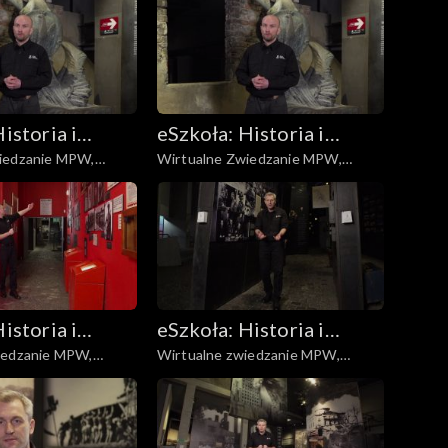
istoria i
eSzkoła: Historia i
iedzanie MPW,
Wirtualne Zwiedzanie MPW,
a
Literatura
stania
Kanały/Niemcy w Warszawie
istoria i
eSzkoła: Historia i
iedzanie MPW,
Wirtualne zwiedzanie MPW,
a
Literatura
ka, łączność, poczta
Exodus