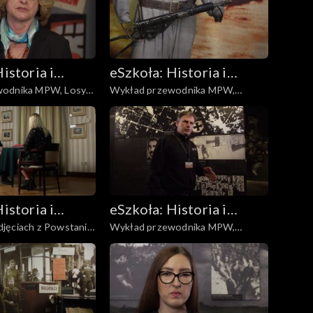
istoria i
eSzkoła: Historia i
dnika MPW, Losy
Wykład przewodnika MPW,
a
Literatura
Mundury
istoria i
eSzkoła: Historia i
jęciach z Powstania,
Wykład przewodnika MPW,
a
Literatura
zna
Ochota