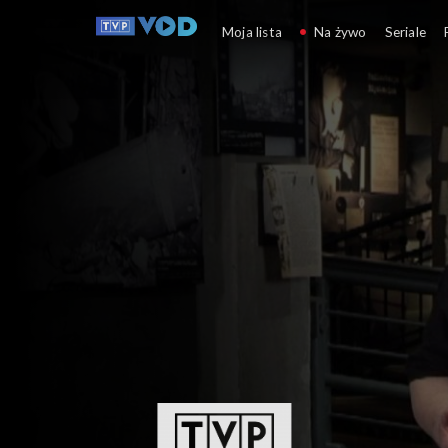
eSzkoła: Historia i L
Moja lista
Na żywo
Seriale