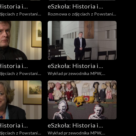
istoria i
eSzkoła: Historia i
jęciach z Powstania,
Rozmowa o zdjęciach z Powstania,
a
Literatura
Kobiety
istoria i
eSzkoła: Historia i
jęciach z Powstania,
Wykład przewodnika MPW,
a
Literatura
Kapelani
istoria i
eSzkoła: Historia i
jęciach z Powstania,
Wykład przewodnika MPW,
a
Literatura