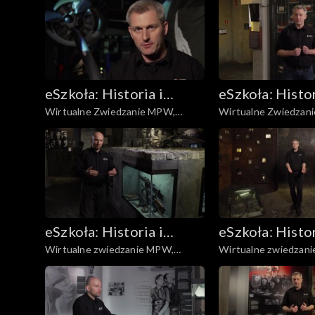
eSzkoła: Historia i
eSzkoła: Histor
Wirtualne Zwiedzanie MPW,
Wirtualne Zwiedzan
Literatura
Literatura
Pomoc lotnicza
Powstaniem cz. 2
eSzkoła: Historia i
eSzkoła: Histor
Wirtualne zwiedzanie MPW,
Wirtualne zwiedzan
Literatura
Literatura
Uzbrojenie
Miasto grobów