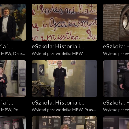
lotnicze
Warszawa Pr
ia i
eSzkoła: Historia i
eSzkoła: H
 MPW, Dzieci
Wykład przewodnika MPW,
Wykład prze
Literatura
Literatur
Modlitwa
Kanały
ia i
eSzkoła: Historia i
eSzkoła: H
a MPW, Po
Wykład przewodnika MPW, Prasa i
Wykład prze
Literatura
Literatur
plakaty
Proces