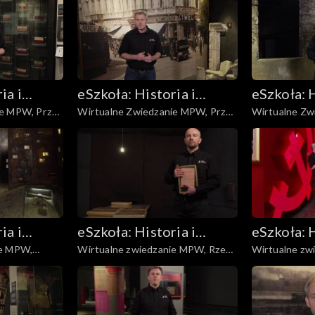
ia i
eSzkoła: Historia i
eSzkoła: H
ie MPW, Przed
Wirtualne Zwiedzanie MPW, Przed
Wirtualne Zw
Literatura
Literatur
Powstaniem cz. 1
Przebieg Pow
ia i
eSzkoła: Historia i
eSzkoła: H
ie MPW,
Wirtualne zwiedzanie MPW, Rzeź
Wirtualne zw
Literatura
Literatur
Woli
Polska Lubels
harcerska