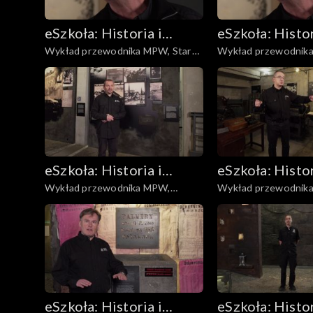
eSzkoła: Historia i
eSzkoła: Histor
Wykład przewodnika MPW, Stare
Wykład przewodnika MPW, Cel
Literatura
Literatura
Miasto
bezpieki, Anoda
eSzkoła: Historia i
eSzkoła: Histor
Wykład przewodnika MPW,
Wykład przewodnik
Literatura
Literatura
Czerniaków
Drukarnie
eSzkoła: Historia i
eSzkoła: Histor