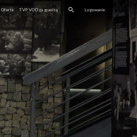
Wykład przewodnika Muzeum Powstania Warszawskiego, Konser
Oferta
TVP VOD za granicą
Logowanie