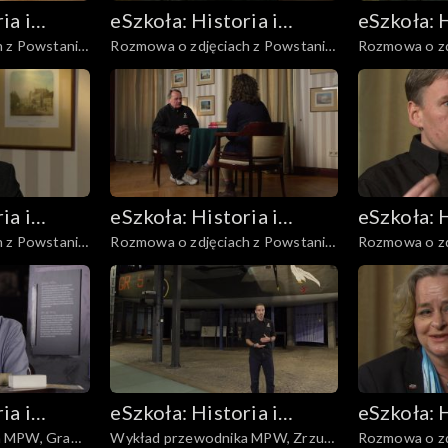
ia i
eSzkoła: Historia i
eSzkoła: H
 z Powstania,
Rozmowa o zdjęciach z Powstania,
Rozmowa o zd
Literatura
Literatur
Pojazdy
Dzieci
ia i
eSzkoła: Historia i
eSzkoła: H
 z Powstania,
Rozmowa o zdjęciach z Powstania,
Rozmowa o zd
Literatura
Literatur
a
Warszawa okupowana
Powstańcy
ia i
eSzkoła: Historia i
eSzkoła: H
a MPW, Gra
Wykład przewodnika MPW, Zrzuty
Rozmowa o zd
Literatura
Literatur