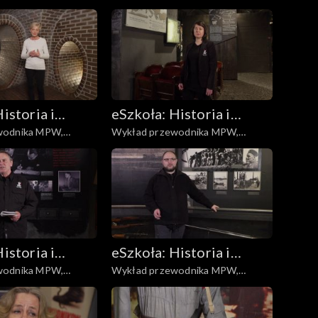
zedwojenna
Kukiełki
istoria i
eSzkoła: Historia i
wodnika MPW,
Wykład przewodnika MPW,
a
Literatura
Desant
istoria i
eSzkoła: Historia i
wodnika MPW,
Wykład przewodnika MPW,
a
Literatura
Najciekawsza broń