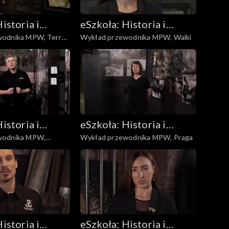
istoria i
eSzkoła: Historia i
MPW, Terror
Wykład przewodnika MPW, Walki
a
Literatura
istoria i
eSzkoła: Historia i
wodnika MPW,
Wykład przewodnika MPW, Praga
a
Literatura
istoria i
eSzkoła: Historia i