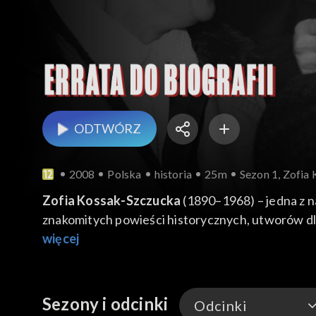
ODTWÓRZ
2008
Polska
historia
25m
Sezon 1, Zofia
Zofia Kossak-Szczucka
(1890–1968) – jedna z na
znakomitych powieści historycznych, utworów dla
więcej
W czasie wojny działała w konspiracji: jako wspó
roku została osadzona w Oświęcimiu, co opisała
1957 roku pisarka przebywała na emigracji. Po p
Sezony i odcinki
Odcinki