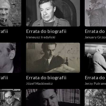
afii
Errata do biografii
Errata do 
Ireneusz Iredyński
January Grzęd
afii
Errata do biografii
Errata do 
Józef Mackiewicz
Jerzy Putram