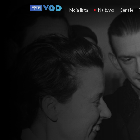
Errata do biografii
Moja lista
Na żywo
Seriale