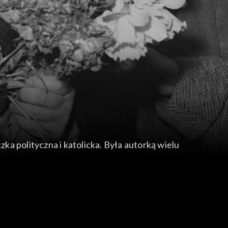
ka polityczna i katolicka. Była autorką wielu
nicjatorka Rady Pomocy Żydom („Żegota”). W 1943
 wspomnieniach Z otchłani. Po wojnie aż do
ła także sygnatariuszką „Listu 34”.