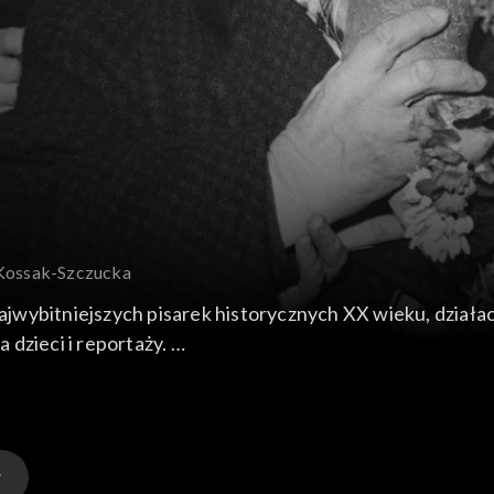
 Kossak-Szczucka
jwybitniejszych pisarek historycznych XX wieku, działacz
 dzieci i reportaży.
łzałożycielka katolickiego Frontu Odrodzenia Polski i i
 w znakomitych, atakowanych przez komunistów po wojnie
owrocie do PRL wydawała książki w wydawnictwie PAX, by