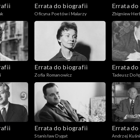
afii
Errata do biografii
Errata do 
ak
Oficyna Poetów i Malarzy
Zbigniew Her
afii
Errata do biografii
Errata do 
i
Zofia Romanowicz
Tadeusz Doł
afii
Errata do biografii
Errata do 
Stanisław Dygat
Andrzej Kuśn