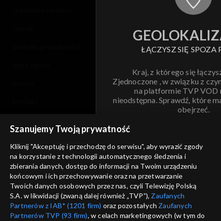
regulamin serwisu
cennik
GEOLOKALIZ
polityka prywatności
ŁĄCZYSZ SIĘ SPOZA 
moje zgody
Kraj, z którego się łączys
Zjednoczone , w związku z czy
pomoc
na platformie TVP VOD
nieodstępna. Sprawdź, które m
kontakt
obejrzeć.
voucher
Szanujemy Twoją prywatność
Nie pokazuj pon
dostępność
Kliknij "Akceptuję i przechodzę do serwisu", aby wyrazić zgody
informacje o dostawcy usług
na korzystanie z technologii automatycznego śledzenia i
ANULUJ
SP
zbierania danych, dostęp do informacji na Twoim urządzeniu
końcowym i ich przechowywanie oraz na przetwarzanie
Twoich danych osobowych przez nas, czyli Telewizję Polską
S.A. w likwidacji (zwaną dalej również „TVP”),
Zaufanych
Partnerów z IAB* (1201 firm)
oraz pozostałych
Zaufanych
Partnerów TVP (93 firm)
, w celach marketingowych (w tym do