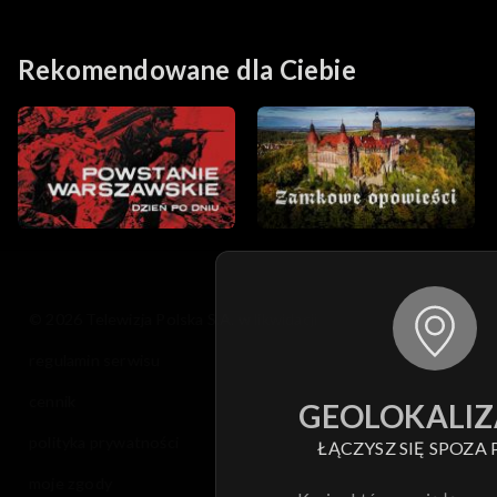
Rekomendowane dla Ciebie
© 2026 Telewizja Polska S.A. w likwidacji
regulamin serwisu
cennik
GEOLOKALIZ
polityka prywatności
ŁĄCZYSZ SIĘ SPOZA 
moje zgody