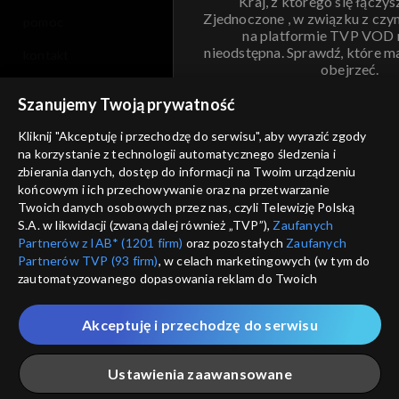
Kraj, z którego się łączys
Zjednoczone , w związku z czy
pomoc
na platformie TVP VOD
nieodstępna. Sprawdź, które m
kontakt
obejrzeć.
voucher
Szanujemy Twoją prywatność
Nie pokazuj pon
dostępność
Kliknij "Akceptuję i przechodzę do serwisu", aby wyrazić zgody
informacje o dostawcy usług
na korzystanie z technologii automatycznego śledzenia i
ANULUJ
SP
zbierania danych, dostęp do informacji na Twoim urządzeniu
końcowym i ich przechowywanie oraz na przetwarzanie
Twoich danych osobowych przez nas, czyli Telewizję Polską
S.A. w likwidacji (zwaną dalej również „TVP”),
Zaufanych
Partnerów z IAB* (1201 firm)
oraz pozostałych
Zaufanych
Partnerów TVP (93 firm)
, w celach marketingowych (w tym do
zautomatyzowanego dopasowania reklam do Twoich
zainteresowań i mierzenia ich skuteczności) i pozostałych,
które wskazujemy poniżej, a także zgody na udostępnianie
Akceptuję i przechodzę do serwisu
przez nas identyfikatora PPID do Google.
Twoje dane osobowe zbierane podczas odwiedzania przez
Ustawienia zaawansowane
Ciebie naszych
poszczególnych serwisów
zwanych dalej
„Portalem”, w tym informacje zapisywane za pomocą