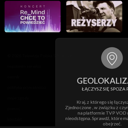
© 2026 Telewizja Polska S.A. w likwidacji
regulamin serwisu
cennik
GEOLOKALIZ
polityka prywatności
ŁĄCZYSZ SIĘ SPOZA 
moje zgody
Kraj, z którego się łączys
Zjednoczone , w związku z czy
pomoc
na platformie TVP VOD
nieodstępna. Sprawdź, które m
kontakt
obejrzeć.