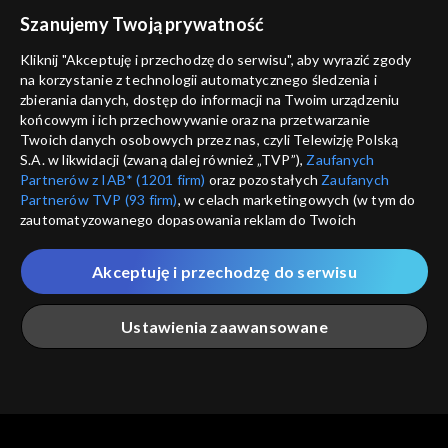
voucher
Szanujemy Twoją prywatność
Nie pokazuj pon
dostępność
Kliknij "Akceptuję i przechodzę do serwisu", aby wyrazić zgody
na korzystanie z technologii automatycznego śledzenia i
informacje o dostawcy usług
ANULUJ
SP
zbierania danych, dostęp do informacji na Twoim urządzeniu
końcowym i ich przechowywanie oraz na przetwarzanie
Twoich danych osobowych przez nas, czyli Telewizję Polską
S.A. w likwidacji (zwaną dalej również „TVP”),
Zaufanych
Partnerów z IAB* (1201 firm)
oraz pozostałych
Zaufanych
Partnerów TVP (93 firm)
, w celach marketingowych (w tym do
zautomatyzowanego dopasowania reklam do Twoich
zainteresowań i mierzenia ich skuteczności) i pozostałych,
które wskazujemy poniżej, a także zgody na udostępnianie
Akceptuję i przechodzę do serwisu
przez nas identyfikatora PPID do Google.
Twoje dane osobowe zbierane podczas odwiedzania przez
Ustawienia zaawansowane
Ciebie naszych
poszczególnych serwisów
zwanych dalej
„Portalem”, w tym informacje zapisywane za pomocą
technologii takich jak: pliki cookie, sygnalizatory WWW lub
innych podobnych technologii umożliwiających świadczenie
Główna
Szukaj
Moja lista
Na żywo
Więcej
dopasowanych i bezpiecznych usług, personalizację treści
oraz reklam, udostępnianie funkcji mediów społecznościowych