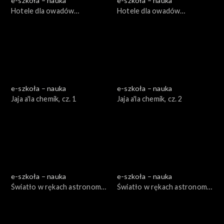
e-szkoła – nauka
e-szkoła – nauka
Hotele dla owadów
Hotele dla owadów
zapylających, cz. 1
zapylających, cz. 2
e-szkoła – nauka
e-szkoła – nauka
Jaja a'la chemik, cz. 1
Jaja a'la chemik, cz. 2
e-szkoła – nauka
e-szkoła – nauka
Światło w rękach astronoma,
Światło w rękach astronoma,
cz. 1
cz. 2