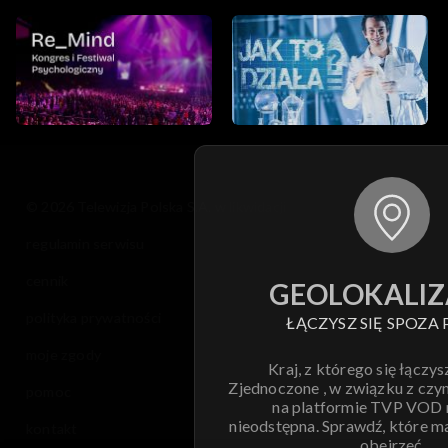
© 2026 Telewizja Polska S.A. w likwidacji
regulamin serwisu
cennik
GEOLOKALIZ
polityka prywatności
ŁĄCZYSZ SIĘ SPOZA 
moje zgody
Kraj, z którego się łączys
Zjednoczone , w związku z czy
pomoc
na platformie TVP VOD
nieodstępna. Sprawdź, które m
kontakt
obejrzeć.