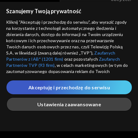
voucher
Szanujemy Twoją prywatność
Nie pokazuj pon
dostępność
Kliknij "Akceptuję i przechodzę do serwisu", aby wyrazić zgody
informacje o dostawcy usług
na korzystanie z technologii automatycznego śledzenia i
ANULUJ
SP
zbierania danych, dostęp do informacji na Twoim urządzeniu
końcowym i ich przechowywanie oraz na przetwarzanie
Twoich danych osobowych przez nas, czyli Telewizję Polską
S.A. w likwidacji (zwaną dalej również „TVP”),
Zaufanych
Partnerów z IAB* (1201 firm)
oraz pozostałych
Zaufanych
Partnerów TVP (93 firm)
, w celach marketingowych (w tym do
zautomatyzowanego dopasowania reklam do Twoich
zainteresowań i mierzenia ich skuteczności) i pozostałych,
które wskazujemy poniżej, a także zgody na udostępnianie
Akceptuję i przechodzę do serwisu
przez nas identyfikatora PPID do Google.
Twoje dane osobowe zbierane podczas odwiedzania przez
Ustawienia zaawansowane
Ciebie naszych
poszczególnych serwisów
zwanych dalej
„Portalem”, w tym informacje zapisywane za pomocą
technologii takich jak: pliki cookie, sygnalizatory WWW lub
innych podobnych technologii umożliwiających świadczenie
Główna
Szukaj
Moja lista
Na żywo
Więcej
dopasowanych i bezpiecznych usług, personalizację treści
oraz reklam, udostępnianie funkcji mediów społecznościowych