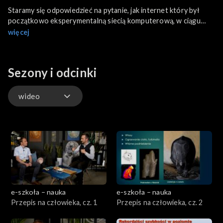
Staramy się odpowiedzieć na pytanie, jak internet który był
początkowo eksperymentalną siecią komputerową, w ciągu
zaledwie kilku dekad stał się nieodłącznym elementem życia
więcej
większości z nas. O historii globalnej sieci rozmawiamy z dr.
Bartoszem Walterem.
Sezony i odcinki
wideo
wideo
e-szkoła – nauka
e-szkoła – nauka
Przepis na człowieka, cz. 1
Przepis na człowieka, cz. 2