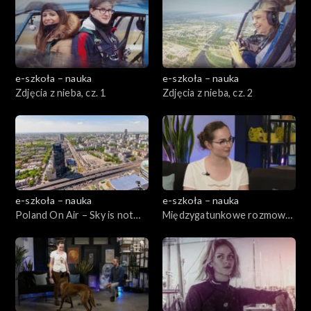
e-szkoła – nauka
e-szkoła – nauka
Zdjęcia z nieba, cz. 1
Zdjęcia z nieba, cz. 2
e-szkoła – nauka
e-szkoła – nauka
Poland On Air – Sky is not
Międzygatunkowe rozmowy,
the limit, cz. 1
cz. 1