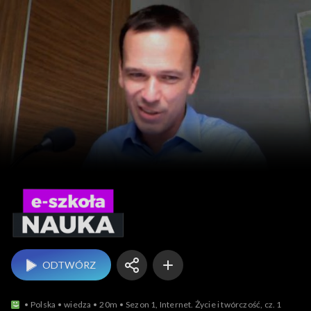
e-szkoła – nauka
ODTWÓRZ
Polska
wiedza
20m
Sezon 1, Internet. Życie i twórczość, cz. 1