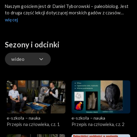
Naszym gościem jest dr Daniel Tyborowski – paleobiolog. Jest
to druga część lekcji dotyczącej morskich gadów z czasów
dinozaurów. Nasz ekspert opowie o różnicach między
więcej
dzisiejszymi gadami a ich prehistorycznymi przodkami.
Sezony i odcinki
wideo
wideo
e-szkoła – nauka
e-szkoła – nauka
Przepis na człowieka, cz. 1
Przepis na człowieka, cz. 2