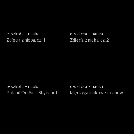
e-szkoła – nauka
e-szkoła – nauka
Zdjęcia z nieba, cz. 1
Zdjęcia z nieba, cz. 2
e-szkoła – nauka
e-szkoła – nauka
Poland On Air – Sky is not
Międzygatunkowe rozmowy,
the limit, cz. 1
cz. 1