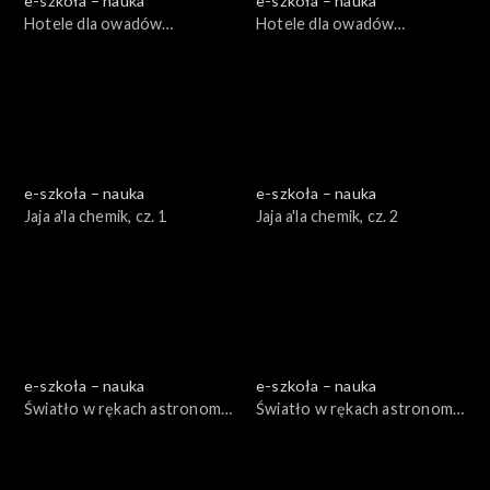
e-szkoła – nauka
e-szkoła – nauka
Hotele dla owadów
Hotele dla owadów
zapylających, cz. 1
zapylających, cz. 2
e-szkoła – nauka
e-szkoła – nauka
Jaja a'la chemik, cz. 1
Jaja a'la chemik, cz. 2
e-szkoła – nauka
e-szkoła – nauka
Światło w rękach astronoma,
Światło w rękach astronoma,
cz. 1
cz. 2