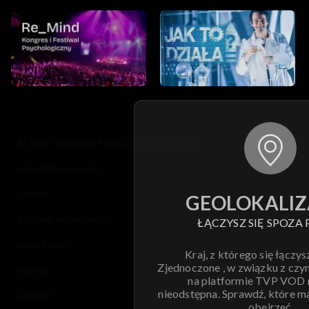
© 2026 Telewizja Polska S.A. w likwidacji
regulamin serwisu
cennik
GEOLOKALIZ
polityka prywatności
ŁĄCZYSZ SIĘ SPOZA 
moje zgody
Kraj, z którego się łączys
Zjednoczone , w związku z czy
pomoc
na platformie TVP VOD
nieodstępna. Sprawdź, które m
kontakt
obejrzeć.