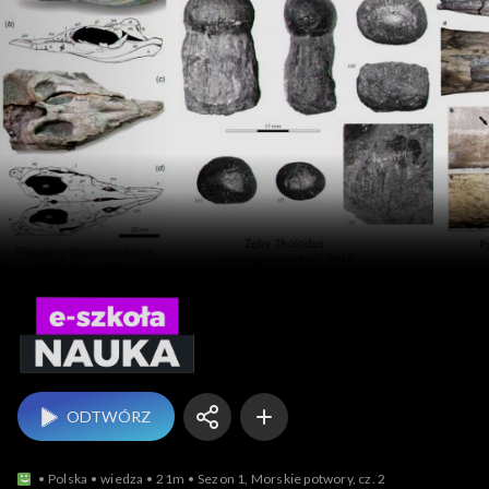
e-szkoła – nauka
ODTWÓRZ
Polska
wiedza
21m
Sezon 1, Morskie potwory, cz. 2