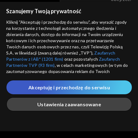
voucher
Szanujemy Twoją prywatność
Nie pokazuj pon
dostępność
Kliknij "Akceptuję i przechodzę do serwisu", aby wyrazić zgody
informacje o dostawcy usług
na korzystanie z technologii automatycznego śledzenia i
ANULUJ
SP
zbierania danych, dostęp do informacji na Twoim urządzeniu
końcowym i ich przechowywanie oraz na przetwarzanie
Twoich danych osobowych przez nas, czyli Telewizję Polską
S.A. w likwidacji (zwaną dalej również „TVP”),
Zaufanych
Partnerów z IAB* (1201 firm)
oraz pozostałych
Zaufanych
Partnerów TVP (93 firm)
, w celach marketingowych (w tym do
zautomatyzowanego dopasowania reklam do Twoich
zainteresowań i mierzenia ich skuteczności) i pozostałych,
które wskazujemy poniżej, a także zgody na udostępnianie
Akceptuję i przechodzę do serwisu
przez nas identyfikatora PPID do Google.
Twoje dane osobowe zbierane podczas odwiedzania przez
Ustawienia zaawansowane
Ciebie naszych
poszczególnych serwisów
zwanych dalej
„Portalem”, w tym informacje zapisywane za pomocą
technologii takich jak: pliki cookie, sygnalizatory WWW lub
innych podobnych technologii umożliwiających świadczenie
Główna
Szukaj
Moja lista
Na żywo
Więcej
dopasowanych i bezpiecznych usług, personalizację treści
oraz reklam, udostępnianie funkcji mediów społecznościowych