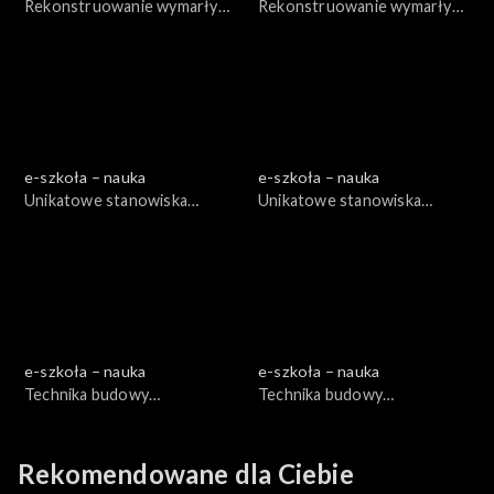
Rekonstruowanie wymarłych
Rekonstruowanie wymarłych
kręgowców, cz. 1
kręgowców, cz. 2
e-szkoła – nauka
e-szkoła – nauka
Unikatowe stanowiska
Unikatowe stanowiska
paleontologiczne, cz. 1
paleontologiczne, cz. 2
e-szkoła – nauka
e-szkoła – nauka
Technika budowy
Technika budowy
teleskopów, cz. 1
teleskopów, cz. 2
Rekomendowane dla Ciebie