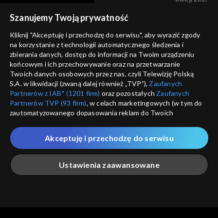
voucher
Szanujemy Twoją prywatność
Nie pokazuj pon
dostępność
Kliknij "Akceptuję i przechodzę do serwisu", aby wyrazić zgody
informacje o dostawcy usług
na korzystanie z technologii automatycznego śledzenia i
ANULUJ
SP
zbierania danych, dostęp do informacji na Twoim urządzeniu
końcowym i ich przechowywanie oraz na przetwarzanie
Twoich danych osobowych przez nas, czyli Telewizję Polską
S.A. w likwidacji (zwaną dalej również „TVP”),
Zaufanych
Partnerów z IAB* (1201 firm)
oraz pozostałych
Zaufanych
Partnerów TVP (93 firm)
, w celach marketingowych (w tym do
zautomatyzowanego dopasowania reklam do Twoich
zainteresowań i mierzenia ich skuteczności) i pozostałych,
które wskazujemy poniżej, a także zgody na udostępnianie
Akceptuję i przechodzę do serwisu
przez nas identyfikatora PPID do Google.
Twoje dane osobowe zbierane podczas odwiedzania przez
Ustawienia zaawansowane
Ciebie naszych
poszczególnych serwisów
zwanych dalej
„Portalem”, w tym informacje zapisywane za pomocą
technologii takich jak: pliki cookie, sygnalizatory WWW lub
innych podobnych technologii umożliwiających świadczenie
Główna
Szukaj
Moja lista
Na żywo
Więcej
dopasowanych i bezpiecznych usług, personalizację treści
oraz reklam, udostępnianie funkcji mediów społecznościowych