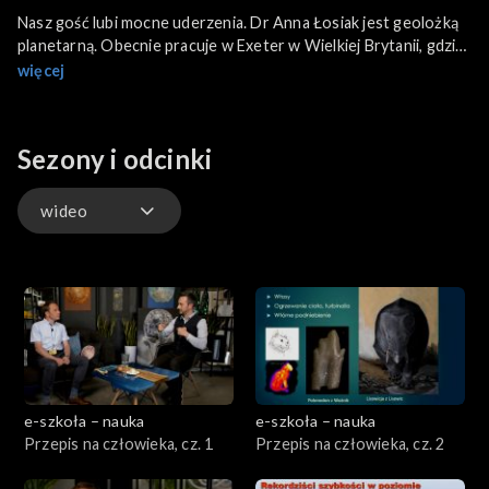
Nasz gość lubi mocne uderzenia. Dr Anna Łosiak jest geolożką
planetarną. Obecnie pracuje w Exeter w Wielkiej Brytanii, gdzie
zajmuje się badaniem małych kraterów uderzeniowych na Ziemi.
więcej
Dziś opowie, jak na minerałach, ukrytych pod ziemią, zarobić
duże pieniądze.
Sezony i odcinki
wideo
wideo
e-szkoła – nauka
e-szkoła – nauka
Przepis na człowieka, cz. 1
Przepis na człowieka, cz. 2