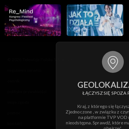
© 2026 Telewizja Polska S.A. w likwidacji
regulamin serwisu
cennik
GEOLOKALIZ
polityka prywatności
ŁĄCZYSZ SIĘ SPOZA 
moje zgody
Kraj, z którego się łączys
Zjednoczone , w związku z czy
pomoc
na platformie TVP VOD
nieodstępna. Sprawdź, które m
kontakt
obejrzeć.