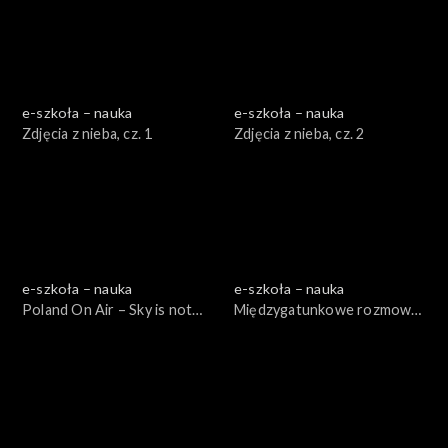
e-szkoła – nauka
e-szkoła – nauka
Zdjęcia z nieba, cz. 1
Zdjęcia z nieba, cz. 2
e-szkoła – nauka
e-szkoła – nauka
Poland On Air – Sky is not
Międzygatunkowe rozmowy,
the limit, cz. 1
cz. 1