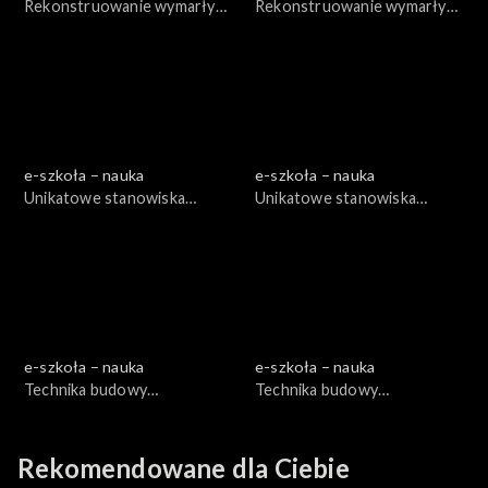
Rekonstruowanie wymarłych
Rekonstruowanie wymarłych
kręgowców, cz. 1
kręgowców, cz. 2
e-szkoła – nauka
e-szkoła – nauka
Unikatowe stanowiska
Unikatowe stanowiska
paleontologiczne, cz. 1
paleontologiczne, cz. 2
e-szkoła – nauka
e-szkoła – nauka
Technika budowy
Technika budowy
teleskopów, cz. 1
teleskopów, cz. 2
Rekomendowane dla Ciebie