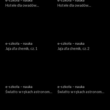
e-szkoła – nauka
e-szkoła – nauka
Hotele dla owadów
Hotele dla owadów
zapylających, cz. 1
zapylających, cz. 2
e-szkoła – nauka
e-szkoła – nauka
Jaja a'la chemik, cz. 1
Jaja a'la chemik, cz. 2
e-szkoła – nauka
e-szkoła – nauka
Światło w rękach astronoma,
Światło w rękach astronoma,
cz. 1
cz. 2