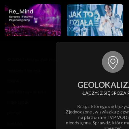
© 2026 Telewizja Polska S.A. w likwidacji
regulamin serwisu
cennik
GEOLOKALIZ
polityka prywatności
ŁĄCZYSZ SIĘ SPOZA 
moje zgody
Kraj, z którego się łączys
Zjednoczone , w związku z czy
pomoc
na platformie TVP VOD
nieodstępna. Sprawdź, które m
kontakt
obejrzeć.