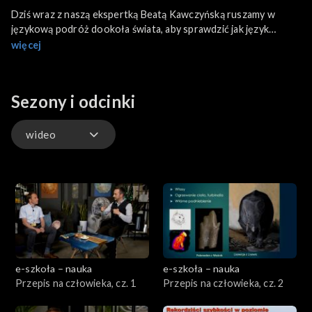
Dziś wraz z naszą ekspertką Beatą Kawczyńską ruszamy w
językową podróż dookoła świata, aby sprawdzić jak język
wpływa na nasze postrzeganie oraz rozwój zaskakujących
więcej
umiejętności.
Sezony i odcinki
wideo
wideo
e-szkoła – nauka
e-szkoła – nauka
Przepis na człowieka, cz. 1
Przepis na człowieka, cz. 2