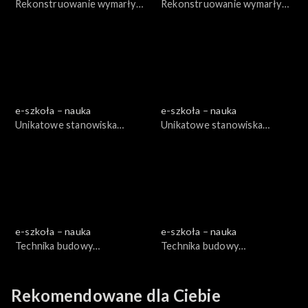
Rekonstruowanie wymarłych
Rekonstruowanie wymarłych
kręgowców, cz. 1
kręgowców, cz. 2
e-szkoła – nauka
e-szkoła – nauka
Unikatowe stanowiska
Unikatowe stanowiska
paleontologiczne, cz. 1
paleontologiczne, cz. 2
e-szkoła – nauka
e-szkoła – nauka
Technika budowy
Technika budowy
teleskopów, cz. 1
teleskopów, cz. 2
Rekomendowane dla Ciebie