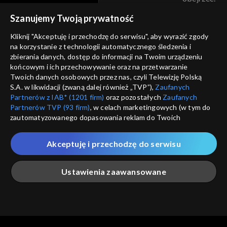
voucher
Szanujemy Twoją prywatność
Nie pokazuj pon
dostępność
Kliknij "Akceptuję i przechodzę do serwisu", aby wyrazić zgody
informacje o dostawcy usług
na korzystanie z technologii automatycznego śledzenia i
ANULUJ
SP
zbierania danych, dostęp do informacji na Twoim urządzeniu
końcowym i ich przechowywanie oraz na przetwarzanie
Twoich danych osobowych przez nas, czyli Telewizję Polską
S.A. w likwidacji (zwaną dalej również „TVP”),
Zaufanych
Partnerów z IAB* (1201 firm)
oraz pozostałych
Zaufanych
Partnerów TVP (93 firm)
, w celach marketingowych (w tym do
zautomatyzowanego dopasowania reklam do Twoich
zainteresowań i mierzenia ich skuteczności) i pozostałych,
które wskazujemy poniżej, a także zgody na udostępnianie
Akceptuję i przechodzę do serwisu
przez nas identyfikatora PPID do Google.
Twoje dane osobowe zbierane podczas odwiedzania przez
Ustawienia zaawansowane
Ciebie naszych
poszczególnych serwisów
zwanych dalej
„Portalem”, w tym informacje zapisywane za pomocą
technologii takich jak: pliki cookie, sygnalizatory WWW lub
innych podobnych technologii umożliwiających świadczenie
Główna
Szukaj
Moja lista
Na żywo
Więcej
dopasowanych i bezpiecznych usług, personalizację treści
oraz reklam, udostępnianie funkcji mediów społecznościowych