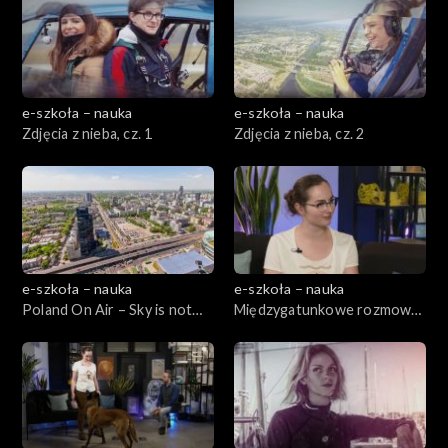
e-szkoła – nauka
e-szkoła – nauka
Zdjęcia z nieba, cz. 1
Zdjęcia z nieba, cz. 2
e-szkoła – nauka
e-szkoła – nauka
Poland On Air – Sky is not
Międzygatunkowe rozmowy,
the limit, cz. 1
cz. 1