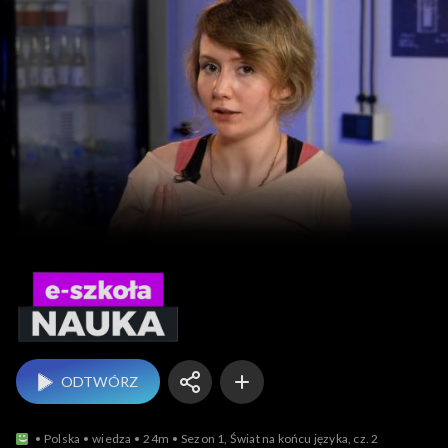
e-szkoła – nauka
ODTWÓRZ
Polska
wiedza
24m
Sezon 1, Świat na końcu języka, cz. 2