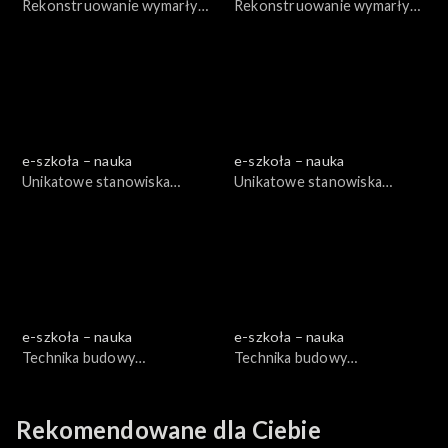
Rekonstruowanie wymarłych
Rekonstruowanie wymarłych
kręgowców, cz. 1
kręgowców, cz. 2
e-szkoła – nauka
e-szkoła – nauka
Unikatowe stanowiska
Unikatowe stanowiska
paleontologiczne, cz. 1
paleontologiczne, cz. 2
e-szkoła – nauka
e-szkoła – nauka
Technika budowy
Technika budowy
teleskopów, cz. 1
teleskopów, cz. 2
Rekomendowane dla Ciebie