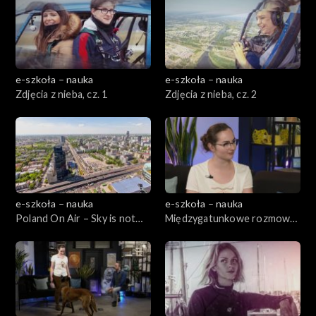
e-szkoła – nauka
e-szkoła – nauka
Zdjęcia z nieba, cz. 1
Zdjęcia z nieba, cz. 2
e-szkoła – nauka
e-szkoła – nauka
Poland On Air – Sky is not
Międzygatunkowe rozmowy,
the limit, cz. 1
cz. 1