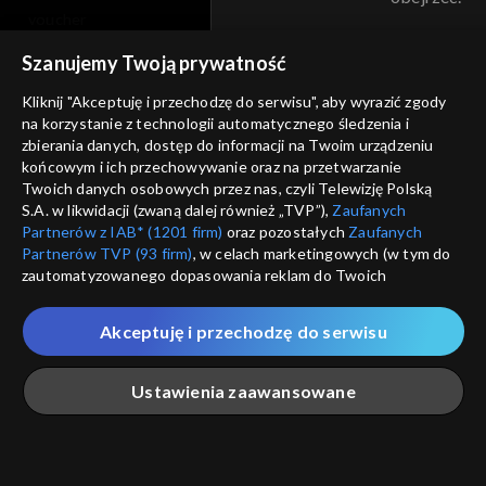
voucher
Nie pokazuj pon
dostępność
Szanujemy Twoją prywatność
informacje o dostawcy usług
Kliknij "Akceptuję i przechodzę do serwisu", aby wyrazić zgody
ANULUJ
SP
na korzystanie z technologii automatycznego śledzenia i
zbierania danych, dostęp do informacji na Twoim urządzeniu
końcowym i ich przechowywanie oraz na przetwarzanie
Twoich danych osobowych przez nas, czyli Telewizję Polską
S.A. w likwidacji (zwaną dalej również „TVP”),
Zaufanych
Partnerów z IAB* (1201 firm)
oraz pozostałych
Zaufanych
Partnerów TVP (93 firm)
, w celach marketingowych (w tym do
zautomatyzowanego dopasowania reklam do Twoich
zainteresowań i mierzenia ich skuteczności) i pozostałych,
które wskazujemy poniżej, a także zgody na udostępnianie
Akceptuję i przechodzę do serwisu
przez nas identyfikatora PPID do Google.
Twoje dane osobowe zbierane podczas odwiedzania przez
Ustawienia zaawansowane
Ciebie naszych
poszczególnych serwisów
zwanych dalej
„Portalem”, w tym informacje zapisywane za pomocą
technologii takich jak: pliki cookie, sygnalizatory WWW lub
innych podobnych technologii umożliwiających świadczenie
Główna
Szukaj
Moja lista
Na żywo
Więcej
dopasowanych i bezpiecznych usług, personalizację treści