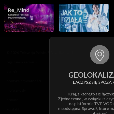
© 2026 Telewizja Polska S.A. w likwidacji
regulamin serwisu
cennik
GEOLOKALIZ
polityka prywatności
ŁĄCZYSZ SIĘ SPOZA 
moje zgody
Kraj, z którego się łączys
Zjednoczone , w związku z czy
pomoc
na platformie TVP VOD
nieodstępna. Sprawdź, które m
kontakt
obejrzeć.