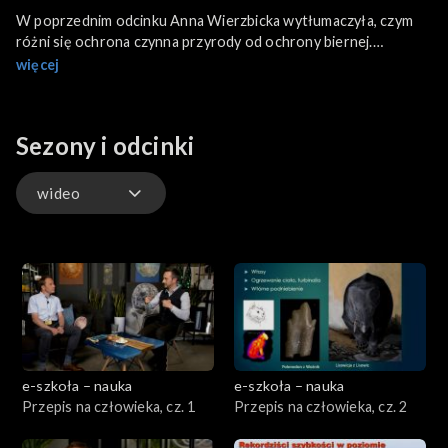
W poprzednim odcinku Anna Wierzbicka wytłumaczyła, czym
różni się ochrona czynna przyrody od ochrony biernej.
Dowiedzieliśmy się, czym są gatunki obce i jak jedna podróż
więcej
statkiem z Ameryki do Włoch sprawiła, że w Europie wymarły
cenne raki szlachetne i błotne. Za chwilę poznamy kolejny
przykład gatunku zagrożonego wyginięciem, czyli głuszca.
Sezony i odcinki
wideo
wideo
e-szkoła – nauka
e-szkoła – nauka
Przepis na człowieka, cz. 1
Przepis na człowieka, cz. 2