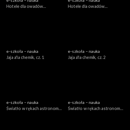
e-szkoła – nauka
e-szkoła – nauka
Hotele dla owadów
Hotele dla owadów
zapylających, cz. 1
zapylających, cz. 2
e-szkoła – nauka
e-szkoła – nauka
Jaja a'la chemik, cz. 1
Jaja a'la chemik, cz. 2
e-szkoła – nauka
e-szkoła – nauka
Światło w rękach astronoma,
Światło w rękach astronoma,
cz. 1
cz. 2