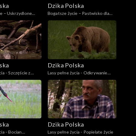
ska
Dzika Polska
ie – Uskrzydlone
Bogatsze życie – Pastwisko dla
susła
ska
Dzika Polska
ia - Szczęście z
Lasy pełne życia - Odkrywanie
niedźwiedzia
ska
Dzika Polska
cia - Bocian
Lasy pełne życia - Popielate życie