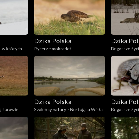
Dzika Polska
Dzika Pol
, w których
Rycerze mokradeł
Bogatsze życ
Dzika Polska
Dzika Pol
ą żurawie
Szaleńcy natury - Nurtująca Wisła
Bogatsze życi
grzybów w ba