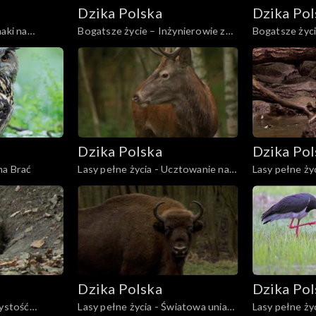
Dzika Polska
Dzika Pol
aki na
Bogatsze życie – Inżynierowie z
Bogatsze życ
zębem
związki
Dzika Polska
Dzika Pol
na Brać
Lasy pełne życia - Ucztowanie na
Lasy pełne życ
polanie
zimorodkiem
Dzika Polska
Dzika Pol
zystość
Lasy pełne życia - Światowa unia
Lasy pełne ży