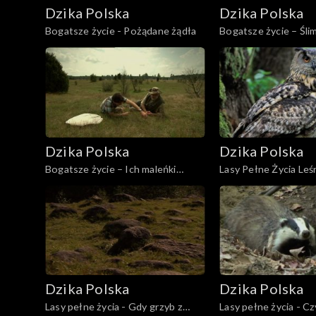
Dzika Polska
Dzika Polska
Bogatsze życie - Pożądane żądła
Bogatsze życie – Ślim
zakręcie
Dzika Polska
Dzika Polska
Bogatsze życie – Ich maleńki
Lasy Pełne Życia Leś
modraszek
Dzika Polska
Dzika Polska
Lasy pełne życia - Gdy grzyb z
Lasy pełne życia - C