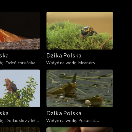
ska
Dzika Polska
ę. Dzień chruścika
Wpłyń na wodę. Meandry
salamandry
ska
Dzika Polska
ę. Dodać skrzydeł
Wpłyń na wodę. Pokumać
rzekotkę