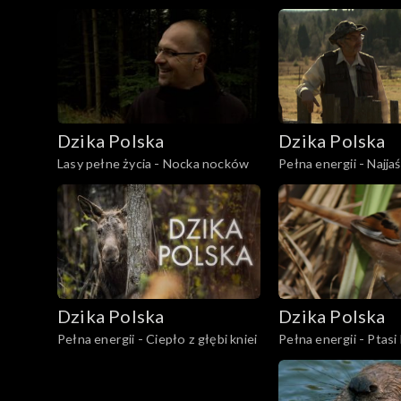
glonem w jednym domu staną
przede wszystkim
Dzika Polska
Dzika Polska
Lasy pełne życia - Nocka nocków
Pełna energii - Najja
Bieszczadów
Dzika Polska
Dzika Polska
Pełna energii - Ciepło z głębi kniei
Pełna energii - Ptasi