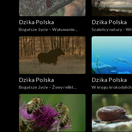
Dzika Polska
Dzika Polska
Bogatsze życie – Wykuwanie
Szaleńcy natury - Wi
różnorodności
powidłami
Dzika Polska
Dzika Polska
Bogatsze życie – Żywy relikt
W kręgu krokodylic
mokradeł