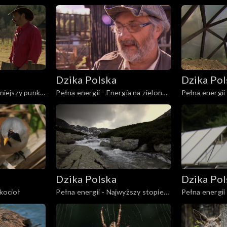
żubrów
ciemnego las
Dzika Polska
Dzika Pol
śniejszy punkt
Pełna energii - Energia na zielonej
Pełna energi
nóżce
szczęścia
Dzika Polska
Dzika Pol
 kocioł
Pełna energii - Najwyższy stopień
Pełna energi
zasilania
słońca