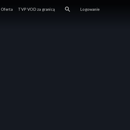
Oferta
TVP VOD za granicą
Logowanie