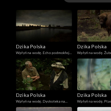
Sezon 2
Sezon 1
Dzika Polska
Dzika Polska
Wpłyń na wodę. Echo podmokłej
Wpłyń na wodę. Żubry
puszczy
żubrówki
Dzika Polska
Dzika Polska
Wpłyń na wodę. Dyskoteka na
Wpłyń na wodę. Ptas
mokrym liściu