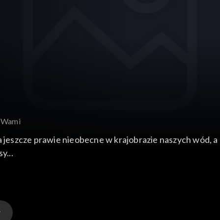
z Wami
szcze prawie nieobecne w krajobrazie naszych wód, a dz
y...