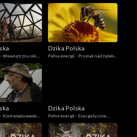
u
ska
Dzika Polska
i - Wewnętrzny obieg
Pełna energii - Promyk nad żabim
oczkiem
ska
Dzika Polska
i - Kontemplowanie
Pełna energii - Energetyczne
błota