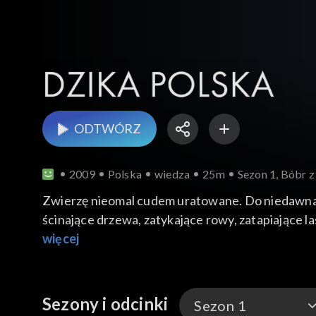
ODTWÓRZ
2009
Polska
wiedza
25m
Sezon 1, Bóbr 
Zwierzę nieomal cudem uratowane. Do niedawna je
ścinające drzewa, zatykające rowy, zatapiające las
więcej
Sezony i odcinki
Sezon 1