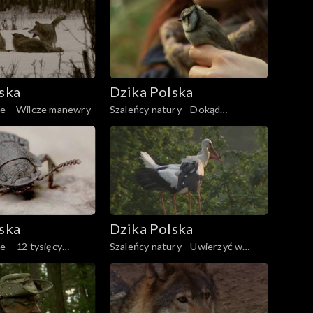
ska
Dzika Polska
ie – Wilcze manewry
Szaleńcy natury - Dokąd
mysikróliku
ska
Dzika Polska
e – 12 tysięcy
Szaleńcy natury - Uwierzyć w
rszcz
bociany