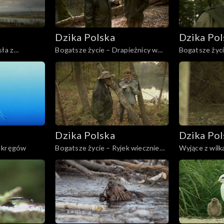
Dzika Polska
Dzika Pol
sła z
Bogatsze życie – Drapieżnicy w
Bogatsze życ
galarecie
żółwica
Dzika Polska
Dzika Pol
h kręgów
Bogatsze życie – Ryjek wiecznie
Wyjące z wilk
głodny