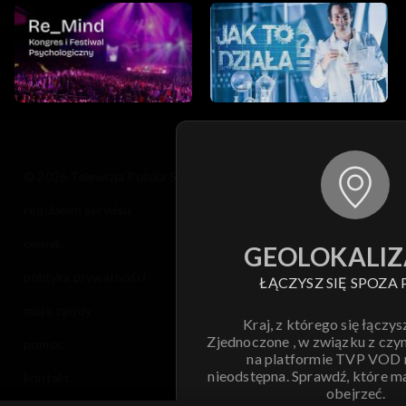
© 2026 Telewizja Polska S.A. w likwidacji
regulamin serwisu
cennik
GEOLOKALIZ
polityka prywatności
ŁĄCZYSZ SIĘ SPOZA 
moje zgody
Kraj, z którego się łączys
Zjednoczone , w związku z czy
pomoc
na platformie TVP VOD
nieodstępna. Sprawdź, które m
kontakt
obejrzeć.