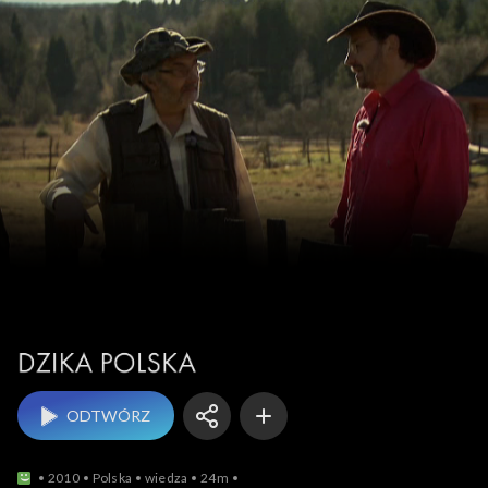
Dzika Polska
ODTWÓRZ
2010
Polska
wiedza
24m