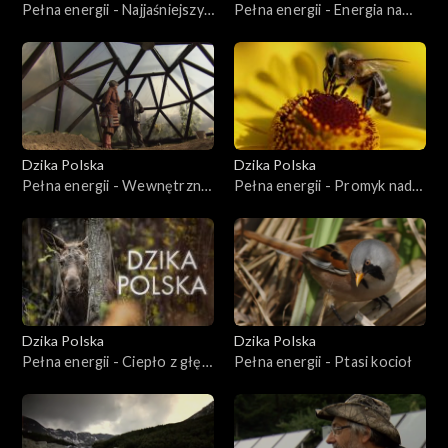
Pełna energii - Najjaśniejszy
Pełna energii - Energia na
punkt Bieszczadów
zielonej nóżce
Dzika Polska
Dzika Polska
Pełna energii - Wewnętrzny
Pełna energii - Promyk nad
obieg szczęścia
żabim oczkiem
Dzika Polska
Dzika Polska
Pełna energii - Ciepło z głębi
Pełna energii - Ptasi kocioł
kniei