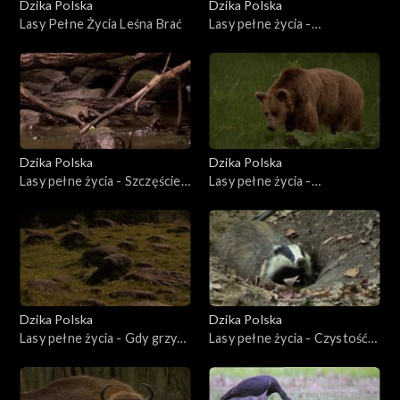
Dzika Polska
Dzika Polska
Lasy Pełne Życia Leśna Brać
Lasy pełne życia -
Ucztowanie na polanie
Dzika Polska
Dzika Polska
Lasy pełne życia - Szczęście z
Lasy pełne życia -
zimorodkiem
Odkrywanie niedźwiedzia
Dzika Polska
Dzika Polska
Lasy pełne życia - Gdy grzyb
Lasy pełne życia - Czystość
z glonem w jednym domu
przede wszystkim
staną