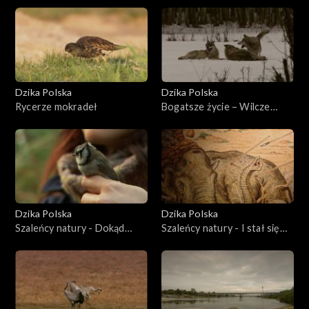
Dzika Polska
Dzika Polska
Rycerze mokradeł
Bogatsze życie – Wilcze
manewry
Dzika Polska
Dzika Polska
Szaleńcy natury - Dokąd
Szaleńcy natury - I stał się
mysikróliku
mamut