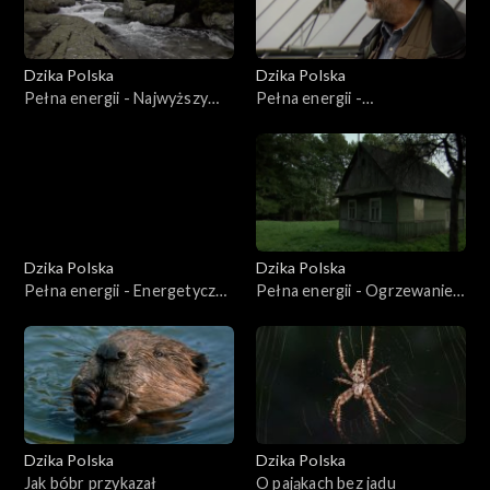
Dzika Polska
Dzika Polska
Pełna energii - Najwyższy
Pełna energii -
stopień zasilania
Kontemplowanie słońca
Dzika Polska
Dzika Polska
Pełna energii - Energetyczne
Pełna energii - Ogrzewanie
błota
na puszczy
Dzika Polska
Dzika Polska
Jak bóbr przykazał
O pająkach bez jadu