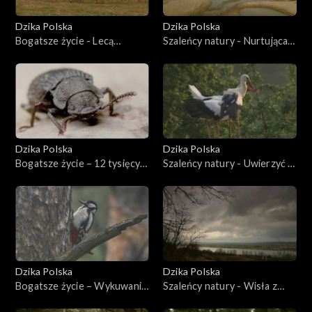
Dzika Polska
Dzika Polska
Bogatsze życie - Lecą
Szaleńcy natury - Nurtująca
żurawie
Wisła
Dzika Polska
Dzika Polska
Bogatsze życie – 12 tysięcy
Szaleńcy natury - Uwierzyć w
grzybów w barszcz
bociany
Dzika Polska
Dzika Polska
Bogatsze życie – Wykuwanie
Szaleńcy natury - Wisła z
różnorodności
powidłami