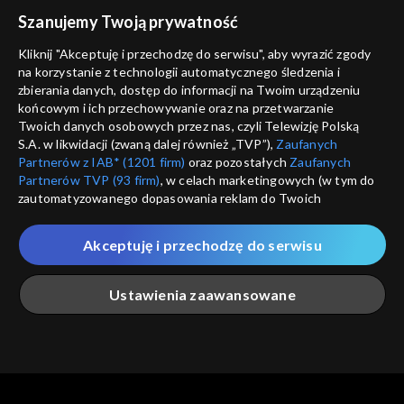
voucher
Szanujemy Twoją prywatność
Nie pokazuj pon
dostępność
Kliknij "Akceptuję i przechodzę do serwisu", aby wyrazić zgody
na korzystanie z technologii automatycznego śledzenia i
informacje o dostawcy usług
ANULUJ
SP
zbierania danych, dostęp do informacji na Twoim urządzeniu
końcowym i ich przechowywanie oraz na przetwarzanie
Twoich danych osobowych przez nas, czyli Telewizję Polską
S.A. w likwidacji (zwaną dalej również „TVP”),
Zaufanych
Partnerów z IAB* (1201 firm)
oraz pozostałych
Zaufanych
Partnerów TVP (93 firm)
, w celach marketingowych (w tym do
zautomatyzowanego dopasowania reklam do Twoich
zainteresowań i mierzenia ich skuteczności) i pozostałych,
które wskazujemy poniżej, a także zgody na udostępnianie
Akceptuję i przechodzę do serwisu
przez nas identyfikatora PPID do Google.
Twoje dane osobowe zbierane podczas odwiedzania przez
Ustawienia zaawansowane
Ciebie naszych
poszczególnych serwisów
zwanych dalej
„Portalem”, w tym informacje zapisywane za pomocą
technologii takich jak: pliki cookie, sygnalizatory WWW lub
innych podobnych technologii umożliwiających świadczenie
Główna
Szukaj
Moja lista
Na żywo
Więcej
dopasowanych i bezpiecznych usług, personalizację treści
oraz reklam, udostępnianie funkcji mediów społecznościowych