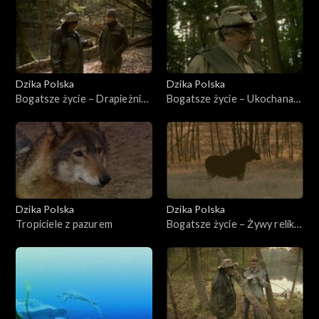
Dzika Polska
Dzika Polska
Bogatsze życie – Drapieżnicy
Bogatsze życie – Ukochana
w galarecie
żółwica
Dzika Polska
Dzika Polska
Tropiciele z pazurem
Bogatsze życie – Żywy relikt
mokradeł