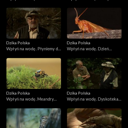
zdarza, bo jak są chmury, to przeważnie jest i wiatr – zauważa
podmokłej puszczy
piją żubrówki
gospodarz – przyrodnik.
Dzika Polska
Dzika Polska
Wpłyń na wodę. Płyniemy do
Wpłyń na wodę. Dzień
kozy
chruścika
Dzika Polska
Dzika Polska
Wpłyń na wodę. Meandry
Wpłyń na wodę. Dyskoteka
salamandry
na mokrym liściu