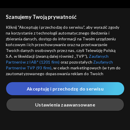
Szanujemy Twoją prywatność
Kliknij "Akceptuję i przechodzę do serwisu", aby wyrazić zgody
na korzystanie z technologii automatycznego śledzenia i
zbierania danych, dostęp do informacji na Twoim urządzeniu
Dziennik filozofa
Dziennik filozofa
końcowym i ich przechowywanie oraz na przetwarzanie
Moralność świata
Źródła wiedzy
Twoich danych osobowych przez nas, czyli Telewizję Polską
S.A. w likwidacji (zwaną dalej również „TVP”),
Zaufanych
Partnerów z IAB* (1201 firm)
oraz pozostałych
Zaufanych
Partnerów TVP (93 firm)
, w celach marketingowych (w tym do
zautomatyzowanego dopasowania reklam do Twoich
zainteresowań i mierzenia ich skuteczności) i pozostałych,
które wskazujemy poniżej, a także zgody na udostępnianie
Akceptuję i przechodzę do serwisu
przez nas identyfikatora PPID do Google.
Dziennik filozofa
Kultury
Twoje dane osobowe zbierane podczas odwiedzania przez
Ustawienia zaawansowane
Ciebie naszych
poszczególnych serwisów
zwanych dalej
„Portalem”, w tym informacje zapisywane za pomocą
technologii takich jak: pliki cookie, sygnalizatory WWW lub
Rekomendowane dla Ciebie
innych podobnych technologii umożliwiających świadczenie
Główna
Szukaj
Moja lista
Na żywo
Więcej
dopasowanych i bezpiecznych usług, personalizację treści