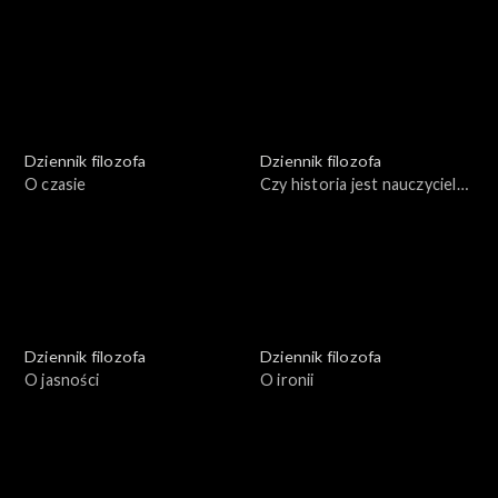
demokratyczne reguły
dobrobyt
Dziennik filozofa
Dziennik filozofa
O czasie
Czy historia jest nauczycielką
życia?
Dziennik filozofa
Dziennik filozofa
O jasności
O ironii