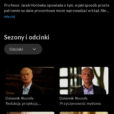
Profesor Jacek Hołówka opowiada o tym, w jaki sposób proste
patrzenie na dane procentowe może wprowadzać w błąd. Nie
zawsze jest tak, że wyższe dane procentowe oznaczają wyższą
więcej
ilość w liczbach rzeczywistych – to tzw. paradoks złudzenia
statystycznego.
Sezony i odcinki
Odcinki
Odcinki
Dziennik filozofa
Dziennik filozofa
Redukcja, projekcja,
Przyczynowość myślowa
superweniencja