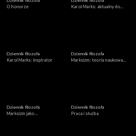
Dziennik filozofa
Dziennik filozofa
O honorze
Karol Marks: aktualny do
dziś?
Dziennik filozofa
Dziennik filozofa
Karol Marks: inspirator
Marksizm: teoria naukowa
czy analiza społeczna
Dziennik filozofa
Dziennik filozofa
Marksizm jako
Praca i służba
propagandowy fałsz