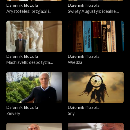
Dziennik filozofa
Dziennik filozofa
Arystoteles: przyjaźń i
Święty Augustyn: idealne
sprawiedliwość
państwo
Dziennik filozofa
Dziennik filozofa
Machiavelli: despotyzm
Wiedza
pragmatyczny
Dziennik filozofa
Dziennik filozofa
Zmysły
Sny