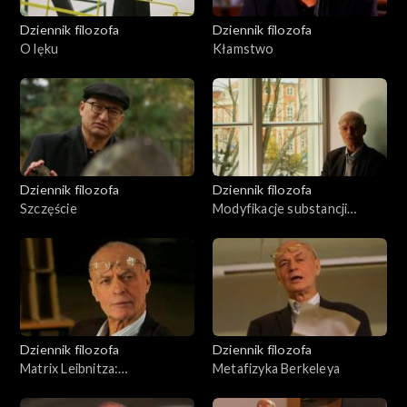
Dziennik filozofa
Dziennik filozofa
O lęku
Kłamstwo
Dziennik filozofa
Dziennik filozofa
Szczęście
Modyfikacje substancji
świata wg Spinozy
Dziennik filozofa
Dziennik filozofa
Matrix Leibnitza:
Metafizyka Berkeleya
monadologia i metafizyka