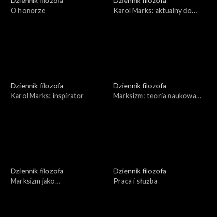
Dziennik filozofa
Dziennik filozofa
O honorze
Karol Marks: aktualny do
dziś?
Dziennik filozofa
Dziennik filozofa
Karol Marks: inspirator
Marksizm: teoria naukowa
czy analiza społeczna
Dziennik filozofa
Dziennik filozofa
Marksizm jako
Praca i służba
propagandowy fałsz