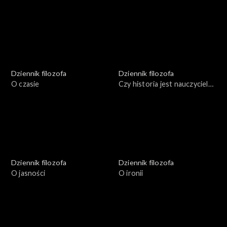
demokratyczne reguły
dobrobyt
Dziennik filozofa
Dziennik filozofa
O czasie
Czy historia jest nauczycielką
życia?
Dziennik filozofa
Dziennik filozofa
O jasności
O ironii