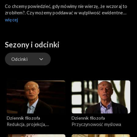
Co chcemy powiedzieć, gdy mówimy nie wierzę, że wczoraj to
zrobiłem?. Czy możemy poddawać w wątpliwość ewidentne
fakty? A może chodzi tu o sposób precyzyjnego mówienia o
więcej
własnych emocjach. O paradoksie wiary i wiedzy mówi prof.
Jacek Hołówka. Odwołuje się tu do tekstów Moore’a i
Wittgensteina.
Sezony i odcinki
Odcinki
Odcinki
Dziennik filozofa
Dziennik filozofa
Redukcja, projekcja,
Przyczynowość myślowa
superweniencja