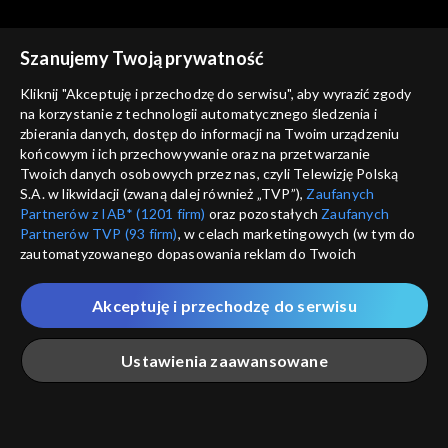
Szanujemy Twoją prywatność
Kliknij "Akceptuję i przechodzę do serwisu", aby wyrazić zgody
na korzystanie z technologii automatycznego śledzenia i
zbierania danych, dostęp do informacji na Twoim urządzeniu
Dziennik filozofa
Dziennik filozofa
końcowym i ich przechowywanie oraz na przetwarzanie
Moralność świata
Źródła wiedzy
Twoich danych osobowych przez nas, czyli Telewizję Polską
S.A. w likwidacji (zwaną dalej również „TVP”),
Zaufanych
Partnerów z IAB* (1201 firm)
oraz pozostałych
Zaufanych
Partnerów TVP (93 firm)
, w celach marketingowych (w tym do
zautomatyzowanego dopasowania reklam do Twoich
zainteresowań i mierzenia ich skuteczności) i pozostałych,
które wskazujemy poniżej, a także zgody na udostępnianie
Akceptuję i przechodzę do serwisu
przez nas identyfikatora PPID do Google.
Dziennik filozofa
Kultury
Twoje dane osobowe zbierane podczas odwiedzania przez
Ustawienia zaawansowane
Ciebie naszych
poszczególnych serwisów
zwanych dalej
„Portalem”, w tym informacje zapisywane za pomocą
technologii takich jak: pliki cookie, sygnalizatory WWW lub
Rekomendowane dla Ciebie
innych podobnych technologii umożliwiających świadczenie
Główna
Szukaj
Moja lista
Na żywo
Więcej
dopasowanych i bezpiecznych usług, personalizację treści