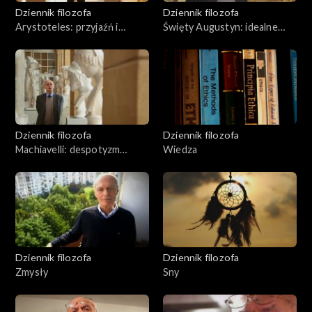
Dziennik filozofa
Dziennik filozofa
Arystoteles: przyjaźń i
Święty Augustyn: idealne
sprawiedliwość
państwo
Dziennik filozofa
Dziennik filozofa
Machiavelli: despotyzm
Wiedza
pragmatyczny
Dziennik filozofa
Dziennik filozofa
Zmysły
Sny