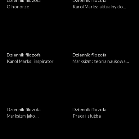
Dziennik filozofa
Dziennik filozofa
O honorze
Karol Marks: aktualny do
dziś?
Dziennik filozofa
Dziennik filozofa
Karol Marks: inspirator
Marksizm: teoria naukowa
czy analiza społeczna
Dziennik filozofa
Dziennik filozofa
Marksizm jako
Praca i służba
propagandowy fałsz