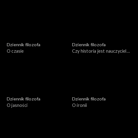
demokratyczne reguły
dobrobyt
Dziennik filozofa
Dziennik filozofa
O czasie
Czy historia jest nauczycielką
życia?
Dziennik filozofa
Dziennik filozofa
O jasności
O ironii