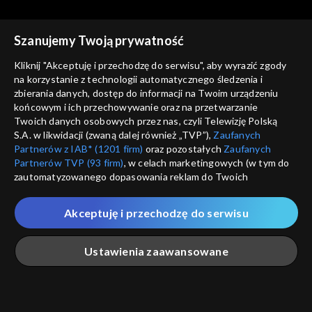
Szanujemy Twoją prywatność
Kliknij "Akceptuję i przechodzę do serwisu", aby wyrazić zgody
na korzystanie z technologii automatycznego śledzenia i
zbierania danych, dostęp do informacji na Twoim urządzeniu
Dziennik filozofa
Dziennik filozofa
końcowym i ich przechowywanie oraz na przetwarzanie
Moralność świata
Źródła wiedzy
Twoich danych osobowych przez nas, czyli Telewizję Polską
S.A. w likwidacji (zwaną dalej również „TVP”),
Zaufanych
Partnerów z IAB* (1201 firm)
oraz pozostałych
Zaufanych
Partnerów TVP (93 firm)
, w celach marketingowych (w tym do
zautomatyzowanego dopasowania reklam do Twoich
zainteresowań i mierzenia ich skuteczności) i pozostałych,
które wskazujemy poniżej, a także zgody na udostępnianie
Akceptuję i przechodzę do serwisu
przez nas identyfikatora PPID do Google.
Dziennik filozofa
Kultury
Twoje dane osobowe zbierane podczas odwiedzania przez
Ustawienia zaawansowane
Ciebie naszych
poszczególnych serwisów
zwanych dalej
„Portalem”, w tym informacje zapisywane za pomocą
technologii takich jak: pliki cookie, sygnalizatory WWW lub
Rekomendowane dla Ciebie
innych podobnych technologii umożliwiających świadczenie
Główna
Szukaj
Moja lista
Na żywo
Więcej
dopasowanych i bezpiecznych usług, personalizację treści