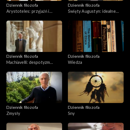
Dziennik filozofa
Dziennik filozofa
Arystoteles: przyjaźń i
Święty Augustyn: idealne
sprawiedliwość
państwo
Dziennik filozofa
Dziennik filozofa
Machiavelli: despotyzm
Wiedza
pragmatyczny
Dziennik filozofa
Dziennik filozofa
Zmysły
Sny