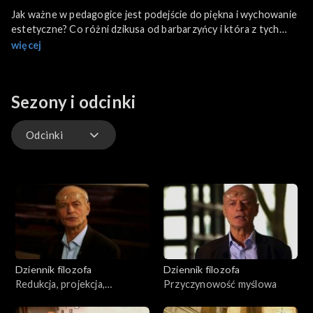
Jak ważne w pedagogice jest podejście do piękna i wychowanie
estetyczne? Co różni dzikusa od barbarzyńcy i która z tych
postaw jest bardziej pożądana społecznie? Co mówili o
więcej
estetyce dawni myśliciele i czy dziś można jeszcze zastosować
to do naszego życia?
Sezony i odcinki
Odcinki
Odcinki
Dziennik filozofa
Dziennik filozofa
Redukcja, projekcja,
Przyczynowość myślowa
superweniencja