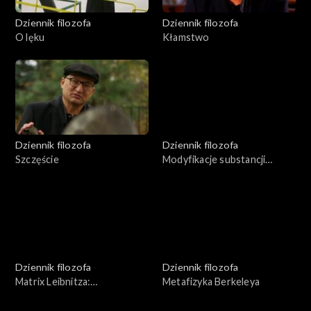
Dziennik filozofa
Dziennik filozofa
O lęku
Kłamstwo
Dziennik filozofa
Dziennik filozofa
Szczęście
Modyfikacje substancji
świata wg Spinozy
Dziennik filozofa
Dziennik filozofa
Matrix Leibnitza:
Metafizyka Berkeleya
monadologia i metafizyka