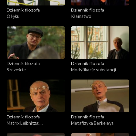
Dziennik filozofa
Dziennik filozofa
O lęku
Kłamstwo
Dziennik filozofa
Dziennik filozofa
Szczęście
Modyfikacje substancji
świata wg Spinozy
Dziennik filozofa
Dziennik filozofa
Matrix Leibnitza:
Metafizyka Berkeleya
monadologia i metafizyka