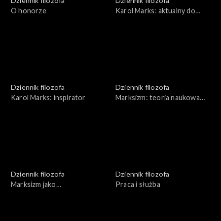
Dziennik filozofa
Dziennik filozofa
O honorze
Karol Marks: aktualny do
dziś?
Dziennik filozofa
Dziennik filozofa
Karol Marks: inspirator
Marksizm: teoria naukowa
czy analiza społeczna
Dziennik filozofa
Dziennik filozofa
Marksizm jako
Praca i służba
propagandowy fałsz