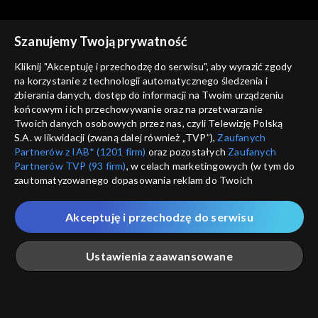
Szanujemy Twoją prywatność
Kliknij "Akceptuję i przechodzę do serwisu", aby wyrazić zgody
na korzystanie z technologii automatycznego śledzenia i
zbierania danych, dostęp do informacji na Twoim urządzeniu
Dziennik filozofa
Dziennik filozofa
końcowym i ich przechowywanie oraz na przetwarzanie
Moralność świata
Źródła wiedzy
Twoich danych osobowych przez nas, czyli Telewizję Polską
S.A. w likwidacji (zwaną dalej również „TVP”),
Zaufanych
Partnerów z IAB* (1201 firm)
oraz pozostałych
Zaufanych
Partnerów TVP (93 firm)
, w celach marketingowych (w tym do
zautomatyzowanego dopasowania reklam do Twoich
zainteresowań i mierzenia ich skuteczności) i pozostałych,
które wskazujemy poniżej, a także zgody na udostępnianie
Akceptuję i przechodzę do serwisu
przez nas identyfikatora PPID do Google.
Dziennik filozofa
Kultury
Twoje dane osobowe zbierane podczas odwiedzania przez
Ustawienia zaawansowane
Ciebie naszych
poszczególnych serwisów
zwanych dalej
„Portalem”, w tym informacje zapisywane za pomocą
technologii takich jak: pliki cookie, sygnalizatory WWW lub
Rekomendowane dla Ciebie
innych podobnych technologii umożliwiających świadczenie
Główna
Szukaj
Moja lista
Na żywo
Więcej
dopasowanych i bezpiecznych usług, personalizację treści