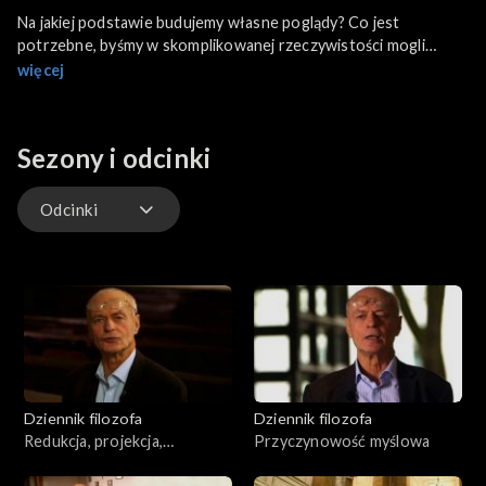
Na jakiej podstawie budujemy własne poglądy? Co jest
potrzebne, byśmy w skomplikowanej rzeczywistości mogli
zdobyć jakąś wiedzę i uznać, że jeden pogląd jest bardziej
więcej
wiarygodny niż inny? Prof. Robert Piłat mówi o roli i formach
uzasadnienia. Czym różnią się uzasadnienia w nauce od
uzasadnień, na które powołujemy się w codziennym życiu.
Sezony i odcinki
Odcinki
Odcinki
Dziennik filozofa
Dziennik filozofa
Redukcja, projekcja,
Przyczynowość myślowa
superweniencja