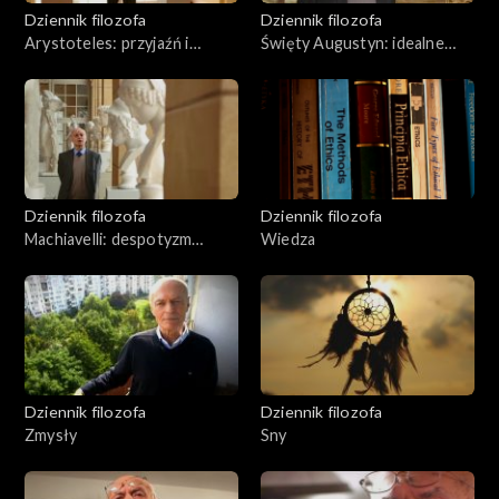
Dziennik filozofa
Dziennik filozofa
Arystoteles: przyjaźń i
Święty Augustyn: idealne
sprawiedliwość
państwo
Dziennik filozofa
Dziennik filozofa
Machiavelli: despotyzm
Wiedza
pragmatyczny
Dziennik filozofa
Dziennik filozofa
Zmysły
Sny