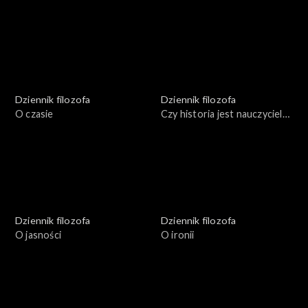
demokratyczne reguły
dobrobyt
Dziennik filozofa
Dziennik filozofa
O czasie
Czy historia jest nauczycielką
życia?
Dziennik filozofa
Dziennik filozofa
O jasności
O ironii