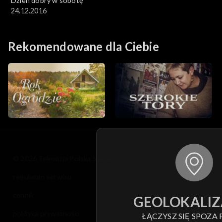
Dzień dobry w sobotę
24.12.2016
Rekomendowane dla Ciebie
© 2026 Telewizja Polska S.A. w likwidacji
regulamin serwisu
cennik
GEOLOKALIZ
polityka prywatności
ŁĄCZYSZ SIĘ SPOZA 