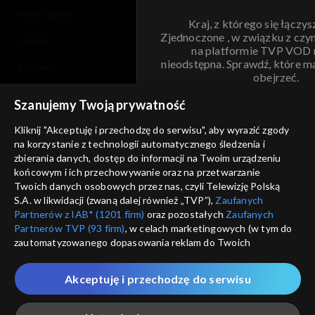
moje zgody
Kraj, z którego się łączys
Zjednoczone , w związku z czy
pomoc
na platformie TVP VOD
nieodstępna. Sprawdź, które m
kontakt
obejrzeć.
voucher
Szanujemy Twoją prywatność
Nie pokazuj pon
dostępność
Kliknij "Akceptuję i przechodzę do serwisu", aby wyrazić zgody
informacje o dostawcy usług
na korzystanie z technologii automatycznego śledzenia i
ANULUJ
SP
zbierania danych, dostęp do informacji na Twoim urządzeniu
końcowym i ich przechowywanie oraz na przetwarzanie
Twoich danych osobowych przez nas, czyli Telewizję Polską
S.A. w likwidacji (zwaną dalej również „TVP”),
Zaufanych
Partnerów z IAB* (1201 firm)
oraz pozostałych
Zaufanych
Partnerów TVP (93 firm)
, w celach marketingowych (w tym do
zautomatyzowanego dopasowania reklam do Twoich
zainteresowań i mierzenia ich skuteczności) i pozostałych,
które wskazujemy poniżej, a także zgody na udostępnianie
Akceptuję i przechodzę do serwisu
przez nas identyfikatora PPID do Google.
Twoje dane osobowe zbierane podczas odwiedzania przez