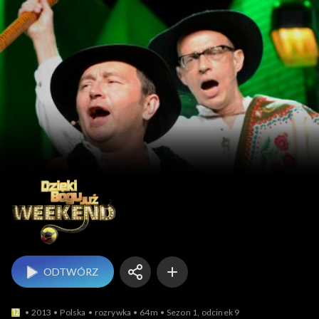
Dzięki Bogu już weeken
ODTWÓRZ
2013
Polska
rozrywka
64m
Sezon 1, odcinek 9