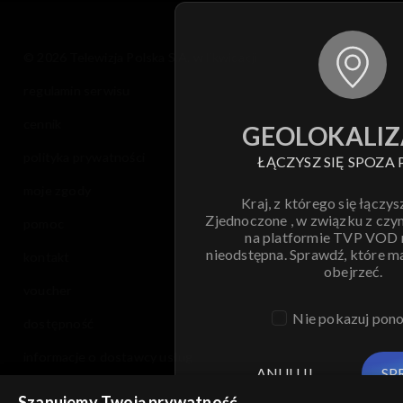
© 2026 Telewizja Polska S.A. w likwidacji
regulamin serwisu
cennik
GEOLOKALIZ
polityka prywatności
ŁĄCZYSZ SIĘ SPOZA 
moje zgody
Kraj, z którego się łączys
Zjednoczone , w związku z czy
pomoc
na platformie TVP VOD
nieodstępna. Sprawdź, które m
kontakt
obejrzeć.
voucher
Nie pokazuj pon
dostępność
informacje o dostawcy usług
ANULUJ
SP
Szanujemy Twoją prywatność