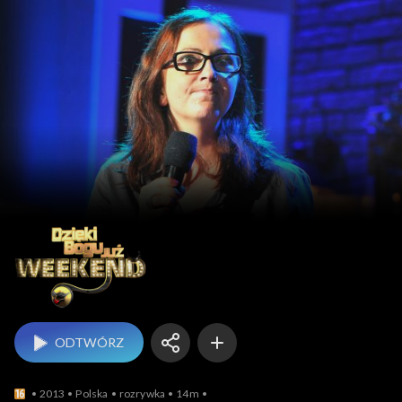
Dzięki Bogu już weeken
ODTWÓRZ
2013
Polska
rozrywka
14m