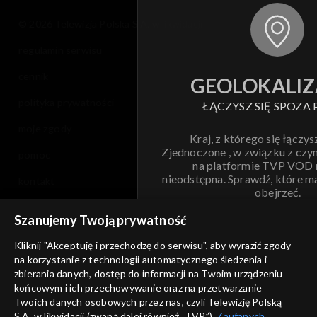
© 2026 Telewizja Polska S.A. w likwidacji
regulamin serwisu
cennik
GEOLOKALIZ
polityka prywatności
ŁĄCZYSZ SIĘ SPOZA 
moje zgody
Kraj, z którego się łączys
Zjednoczone , w związku z czy
pomoc
na platformie TVP VOD
nieodstępna. Sprawdź, które m
kontakt
obejrzeć.
voucher
Szanujemy Twoją prywatność
Nie pokazuj pon
dostępność
Kliknij "Akceptuję i przechodzę do serwisu", aby wyrazić zgody
informacje o dostawcy usług
na korzystanie z technologii automatycznego śledzenia i
ANULUJ
SP
zbierania danych, dostęp do informacji na Twoim urządzeniu
końcowym i ich przechowywanie oraz na przetwarzanie
Twoich danych osobowych przez nas, czyli Telewizję Polską
S.A. w likwidacji (zwaną dalej również „TVP”),
Zaufanych