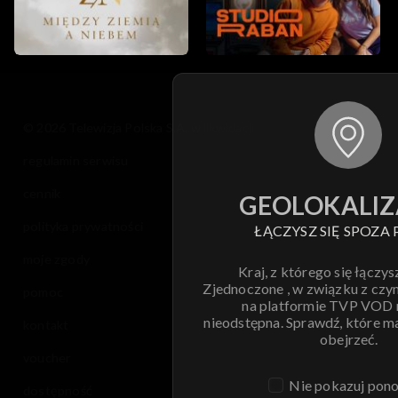
© 2026 Telewizja Polska S.A. w likwidacji
regulamin serwisu
cennik
GEOLOKALIZ
polityka prywatności
ŁĄCZYSZ SIĘ SPOZA 
moje zgody
Kraj, z którego się łączys
Zjednoczone , w związku z czy
pomoc
na platformie TVP VOD
nieodstępna. Sprawdź, które m
kontakt
obejrzeć.
voucher
Nie pokazuj pon
dostępność