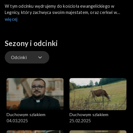
W tym odcinku wędrujemy do kościoła ewangelickiego w
Legnicy, który zachwyca swoim majestatem, oraz cerkwi w
Koniecznej, która mimo iż jest niewielka - oczarowuje
więcej
wyjątkowym wnętrzem.
Sezony i odcinki
Odcinki
Odcinki
Duchowym szlakiem
Duchowym szlakiem
04.03.2025
25.02.2025