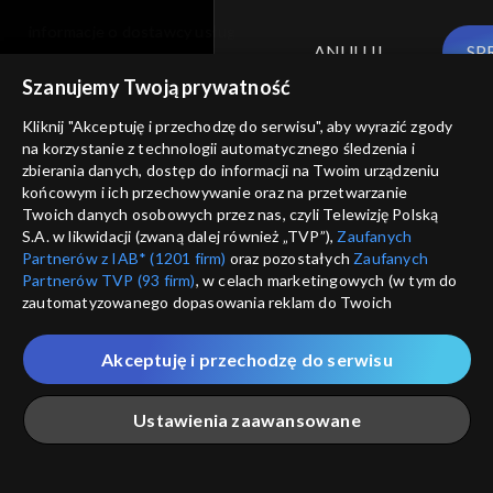
informacje o dostawcy usług
ANULUJ
SP
Szanujemy Twoją prywatność
Kliknij "Akceptuję i przechodzę do serwisu", aby wyrazić zgody
na korzystanie z technologii automatycznego śledzenia i
zbierania danych, dostęp do informacji na Twoim urządzeniu
końcowym i ich przechowywanie oraz na przetwarzanie
Twoich danych osobowych przez nas, czyli Telewizję Polską
S.A. w likwidacji (zwaną dalej również „TVP”),
Zaufanych
Partnerów z IAB* (1201 firm)
oraz pozostałych
Zaufanych
Partnerów TVP (93 firm)
, w celach marketingowych (w tym do
zautomatyzowanego dopasowania reklam do Twoich
zainteresowań i mierzenia ich skuteczności) i pozostałych,
które wskazujemy poniżej, a także zgody na udostępnianie
Akceptuję i przechodzę do serwisu
przez nas identyfikatora PPID do Google.
Twoje dane osobowe zbierane podczas odwiedzania przez
Ustawienia zaawansowane
Ciebie naszych
poszczególnych serwisów
zwanych dalej
„Portalem”, w tym informacje zapisywane za pomocą
technologii takich jak: pliki cookie, sygnalizatory WWW lub
innych podobnych technologii umożliwiających świadczenie
Główna
Szukaj
Moja lista
Na żywo
Więcej