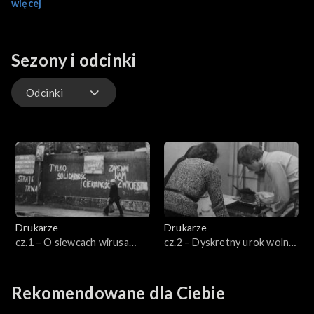
więcej
Sezony i odcinki
Odcinki
Odcinki
Drukarze
Drukarze
cz.1 – O siewcach wirusa
cz.2 – Dyskretny urok wolnej
wolności
prasy
Rekomendowane dla Ciebie