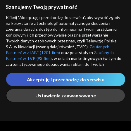
voucher
Szanujemy Twoją prywatność
Nie pokazuj pon
dostępność
Kliknij "Akceptuję i przechodzę do serwisu", aby wyrazić zgody
na korzystanie z technologii automatycznego śledzenia i
informacje o dostawcy usług
ANULUJ
SP
zbierania danych, dostęp do informacji na Twoim urządzeniu
końcowym i ich przechowywanie oraz na przetwarzanie
Twoich danych osobowych przez nas, czyli Telewizję Polską
S.A. w likwidacji (zwaną dalej również „TVP”),
Zaufanych
Partnerów z IAB* (1201 firm)
oraz pozostałych
Zaufanych
Partnerów TVP (93 firm)
, w celach marketingowych (w tym do
zautomatyzowanego dopasowania reklam do Twoich
zainteresowań i mierzenia ich skuteczności) i pozostałych,
które wskazujemy poniżej, a także zgody na udostępnianie
Akceptuję i przechodzę do serwisu
przez nas identyfikatora PPID do Google.
Twoje dane osobowe zbierane podczas odwiedzania przez
Ustawienia zaawansowane
Ciebie naszych
poszczególnych serwisów
zwanych dalej
„Portalem”, w tym informacje zapisywane za pomocą
technologii takich jak: pliki cookie, sygnalizatory WWW lub
innych podobnych technologii umożliwiających świadczenie
Główna
Szukaj
Moja lista
Na żywo
Więcej
dopasowanych i bezpiecznych usług, personalizację treści
oraz reklam, udostępnianie funkcji mediów społecznościowych