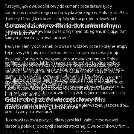
Fascynujący dwuodcinkowy dokument przedstawiający
narodziny niezależnego ruchu wydawniczego w Polsce lat 70.
Twórcy filmu „Drukarze” skupiają się na grupie odważnych
Co znajdziemy w filmie dokumentalnym
studentów KUL, którzy podjęli ryzykowną misję zdobycia
narzędzi do drukowania poza oficjalnym obiegiem, inicjując tym
„Drukarze”?
samym „rewolucję powielaczową”.
Reżyser Henryk Urbanek prowadzi widzów przez kolejne etapy
tej niezwykłej historii. Dokument szczegółowo relacjonuje
dyskusje i przygody związane ze sprowadzeniem do Polski
W filmie ukazano, jak inicjatywa studentów z Lublina szybko
pierwszego powielacza. Widzowie mogą prześledzić, jak to
rozprzestrzeniła się na cały kraj. Po przekazaniu pierwszego
niepozorne urządzenie stało się katalizatorem ogromnych
powielacza do Warszawy, do Lublina trafił większy i
zmian, umożliwiając druk „Biuletynów Informacyjnych KOR” i
„Drukarze” oferują unikalne spojrzenie na ten mało znany
wydajniejszy sprzęt. To zapoczątkowało lawinę niezależnego
pierwszych numerów „Zapisu”.
fragment dziejów PRL-u poprzez relacje głównych bohaterów
ruchu wydawniczego, z coraz większą liczbą powielaczy
tamtych wydarzeń. Ich opowieści są wzbogacone prezentacją
trafiających do Polski.
Gdzie obejrzeć dwuczęściowy film
podstawowych technik drukowania, od prostego
przepisywania na maszynie po pracę na pierwszym, jeszcze dość
dokumentalny „Drukarze”?
prymitywnym powielaczu.
To obowiązkowa pozycja dla wszystkich zainteresowanych
historią polskiej opozycji demokratycznej. Dwuodcinkowy film
dokumentalny „Drukarze” oglądaj w TVP VOD!