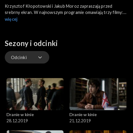
Krzysztof Kłopotowski i Jakub Moroz zapraszają przed
srebrny ekran. W najnowszym programie omawiają trzy filmy:
„Midway” amerykańskie widowisko o wojnie na Pacyfiku w
więcej
reżyserii Rolanda Emmericha; „Stan wyjątkowy” chorwacko-
serbsko-polską surrealistyczną komedię Vinko Bresana z
Danielem Olbrychskim w jednej z ról oraz „Terminator: Mroczne
Sezony i odcinki
przeznaczenie” szósty film z serii o androidach
wyreżyserowany przez Tima Millera i Arnoldem
Schwarzeneggerem w roli obrońcy ludzkości. O serii
Odcinki
Terminator Dranie rozmawiają z pisarzem science-fiction
Tomaszem Kołodziejczakiem.
Odcinki
Dranie w kinie
Dranie w kinie
28.12.2019
21.12.2019