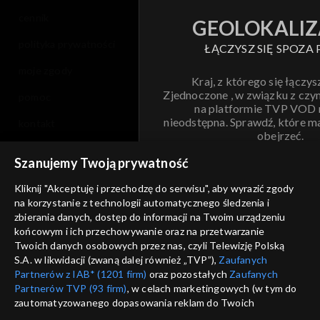
cennik
GEOLOKALIZ
polityka prywatności
ŁĄCZYSZ SIĘ SPOZA 
moje zgody
Kraj, z którego się łączys
Zjednoczone , w związku z czy
pomoc
na platformie TVP VOD
nieodstępna. Sprawdź, które m
kontakt
obejrzeć.
voucher
Szanujemy Twoją prywatność
Nie pokazuj pon
dostępność
Kliknij "Akceptuję i przechodzę do serwisu", aby wyrazić zgody
na korzystanie z technologii automatycznego śledzenia i
informacje o dostawcy usług
ANULUJ
SP
zbierania danych, dostęp do informacji na Twoim urządzeniu
końcowym i ich przechowywanie oraz na przetwarzanie
Twoich danych osobowych przez nas, czyli Telewizję Polską
S.A. w likwidacji (zwaną dalej również „TVP”),
Zaufanych
Partnerów z IAB* (1201 firm)
oraz pozostałych
Zaufanych
Partnerów TVP (93 firm)
, w celach marketingowych (w tym do
zautomatyzowanego dopasowania reklam do Twoich
zainteresowań i mierzenia ich skuteczności) i pozostałych,