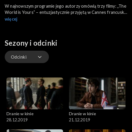
W najnowszym programie jego autorzy omówią trzy filmy: „The
World is Yours” – entuzjastycznie przyjętą w Cannes francuską
komedię kryminalną Romaina Gavrasa, „Bergman - rok z życia” –
więcej
dokument o przełomowym dla Ingmara Bergmana roku 1957
oraz „Donbas” – przejmujący obraz wojny hybrydowej Siergieja
Łoźnicy. O filmach tego reżysera Dranie porozmawiają z
Sezony i odcinki
filmoznawcą dr Łukaszem Jasiną.
Odcinki
Odcinki
Dranie w kinie
Dranie w kinie
28.12.2019
21.12.2019