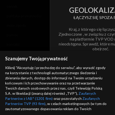
cennik
GEOLOKALIZ
polityka prywatności
ŁĄCZYSZ SIĘ SPOZA 
moje zgody
Kraj, z którego się łączys
Zjednoczone , w związku z czy
pomoc
na platformie TVP VOD
nieodstępna. Sprawdź, które m
kontakt
obejrzeć.
voucher
Szanujemy Twoją prywatność
Nie pokazuj pon
dostępność
Kliknij "Akceptuję i przechodzę do serwisu", aby wyrazić zgody
na korzystanie z technologii automatycznego śledzenia i
informacje o dostawcy usług
ANULUJ
SP
zbierania danych, dostęp do informacji na Twoim urządzeniu
końcowym i ich przechowywanie oraz na przetwarzanie
Twoich danych osobowych przez nas, czyli Telewizję Polską
S.A. w likwidacji (zwaną dalej również „TVP”),
Zaufanych
Partnerów z IAB* (1201 firm)
oraz pozostałych
Zaufanych
Partnerów TVP (93 firm)
, w celach marketingowych (w tym do
zautomatyzowanego dopasowania reklam do Twoich
zainteresowań i mierzenia ich skuteczności) i pozostałych,