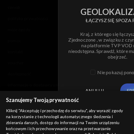
cennik
GEOLOKALIZ
polityka prywatności
ŁĄCZYSZ SIĘ SPOZA 
moje zgody
Kraj, z którego się łączys
Zjednoczone , w związku z czy
pomoc
na platformie TVP VOD
nieodstępna. Sprawdź, które m
kontakt
obejrzeć.
voucher
Nie pokazuj pon
dostępność
informacje o dostawcy usług
ANULUJ
SP
Szanujemy Twoją prywatność
Kliknij "Akceptuję i przechodzę do serwisu", aby wyrazić zgody
na korzystanie z technologii automatycznego śledzenia i
zbierania danych, dostęp do informacji na Twoim urządzeniu
końcowym i ich przechowywanie oraz na przetwarzanie