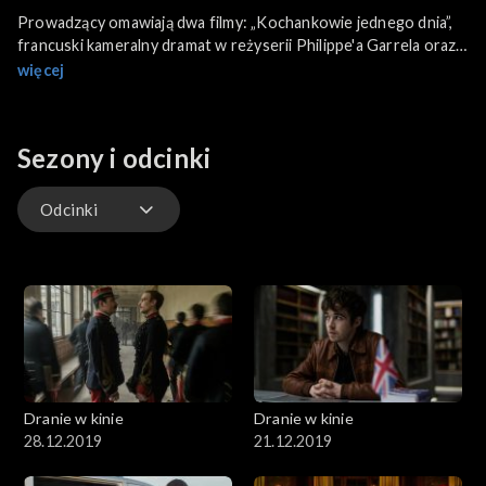
Prowadzący omawiają dwa filmy: „Kochankowie jednego dnia”,
francuski kameralny dramat w reżyserii Philippe'a Garrela oraz
„Paweł, apostoł Chrystusa”, biblijny obraz Andrew Hyatta.
więcej
Sezony i odcinki
Odcinki
Odcinki
Dranie w kinie
Dranie w kinie
28.12.2019
21.12.2019