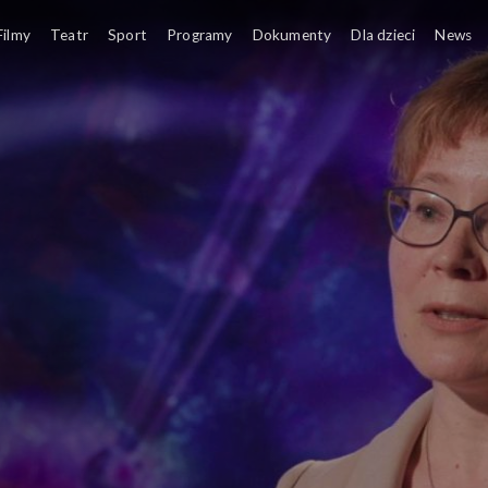
Wybitni eksperci z kraju i ze świa
Filmy
Teatr
Sport
Programy
Dokumenty
Dla dzieci
News