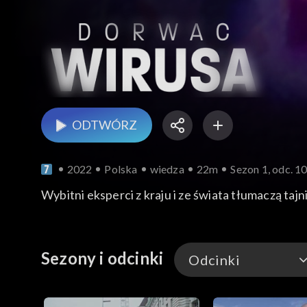
ODTWÓRZ
2022
Polska
wiedza
22m
Sezon 1, odc. 1
Wybitni eksperci z kraju i ze świata tłumaczą tajni
Sezony i odcinki
Odcinki
Odcinki