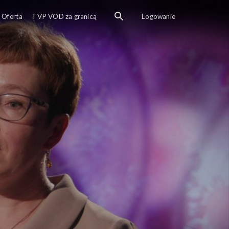
ta tłumaczą tajniki wirusologii.
Oferta
TVP VOD za granicą
Logowanie