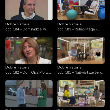
Dobre historie
Dobre historie
odc. 184 – Dom nadziei w
odc. 183 – Rehabilitacja -
Opolu
pierwszy krok ku
samodzielności
Dobre historie
Dobre historie
odc. 182 – Dom Ojca Pio w
odc. 181 – Najświętsze Serce
Pszczynie
Jezusa w Rudzie Śląskiej