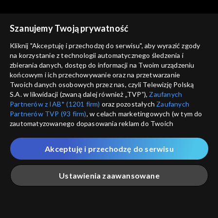
Szanujemy Twoją prywatność
Kliknij "Akceptuję i przechodzę do serwisu", aby wyrazić zgody
na korzystanie z technologii automatycznego śledzenia i
zbierania danych, dostęp do informacji na Twoim urządzeniu
Dobre historie
Dobre historie
końcowym i ich przechowywanie oraz na przetwarzanie
odc. 46 – Arka
odc. 45 – Przyjaciele
Twoich danych osobowych przez nas, czyli Telewizję Polską
seniorów
S.A. w likwidacji (zwaną dalej również „TVP”),
Zaufanych
Partnerów z IAB* (1201 firm)
oraz pozostałych
Zaufanych
Partnerów TVP (93 firm)
, w celach marketingowych (w tym do
zautomatyzowanego dopasowania reklam do Twoich
zainteresowań i mierzenia ich skuteczności) i pozostałych,
które wskazujemy poniżej, a także zgody na udostępnianie
Akceptuję i przechodzę do serwisu
przez nas identyfikatora PPID do Google.
Dobre historie
Dobre historie
odc. 44 – Fundacja Orszak
odc. 43 – Wzrastanie
Twoje dane osobowe zbierane podczas odwiedzania przez
Ustawienia zaawansowane
Trzech Króli
Ciebie naszych
poszczególnych serwisów
zwanych dalej
„Portalem”, w tym informacje zapisywane za pomocą
technologii takich jak: pliki cookie, sygnalizatory WWW lub
innych podobnych technologii umożliwiających świadczenie
Główna
Szukaj
Moja lista
Na żywo
Więcej
dopasowanych i bezpiecznych usług, personalizację treści