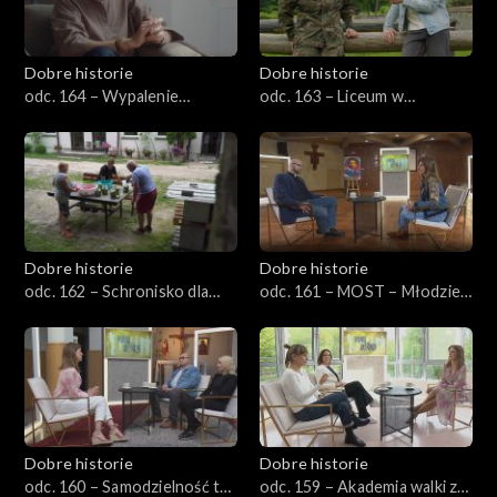
Dobre historie
Dobre historie
odc. 164 – Wypalenie
odc. 163 – Liceum w
rodzicielskie
Henrykowie – Kuźnia
charakterów
Dobre historie
Dobre historie
odc. 162 – Schronisko dla
odc. 161 – MOST – Młodzież
bezdomnych z usługami
w Kościele
opiekuńczymi
Dobre historie
Dobre historie
odc. 160 – Samodzielność to
odc. 159 – Akademia walki z