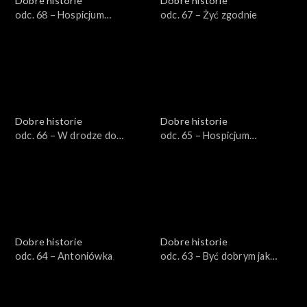
Dobre historie
Dobre historie
odc. 68 – Hospicjum
odc. 67 – Żyć zgodnie
stacjonarne dla dzieci
Dobre historie
Dobre historie
odc. 66 – W drodze do
odc. 65 – Hospicjum
Emaus
Opatrzności Bożej
Dobre historie
Dobre historie
odc. 64 – Antoniówka
odc. 63 – Być dobrym jak
chleb