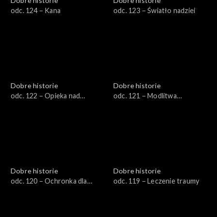
Dobre historie
Dobre historie
odc. 124 – Kana
odc. 123 – Światło nadziei
Dobre historie
Dobre historie
odc. 122 – Opieka nad
odc. 121 – Modlitwa
rodziną pacjenta
wstawiennicza
hospicyjnego
Dobre historie
Dobre historie
odc. 120 – Ochronka dla
odc. 119 – Leczenie traumy
seniora