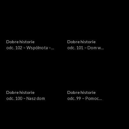
świętej Elżbiety
Dobre historie
Dobre historie
odc. 102 – Wspólnota –
odc. 101 – Dom w
drogą do nowego życia
Piekoszowie
Dobre historie
Dobre historie
odc. 100 – Nasz dom
odc. 99 – Pomoc
niepełnosprawnym
uchodźcom z Ukrainy