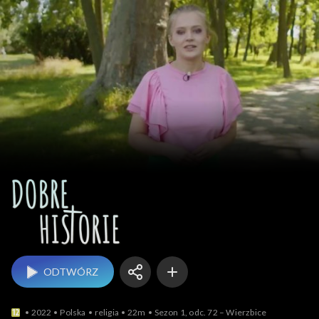
Dobre historie
ODTWÓRZ
2022
Polska
religia
22m
Sezon 1, odc. 72 – Wierzbice