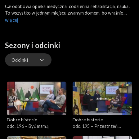
Całodobowa opieka medyczna, codzienna rehabilitacja, nauka.
To wszystko w jednym miejscu zwanym domem, bo właśnie
takie jest założenie Zakładu Opiekuńczo-Leczniczego dla
więcej
Dzieci, by wychowankowie chcieli wracać tu jak do siebie. Tym
razem z naszym mobilnym studiem dojechaliśmy do Wierzbic.
Sezony i odcinki
Odcinki
Odcinki
Dobre historie
Dobre historie
odc. 196 – Być mamą
odc. 195 – Przestrzeń
Opatrzności