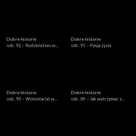
Dobre historie
Dobre historie
odc. 92 – Rodzeństwo w
odc. 91 – Pasja życia
żałobie
Dobre historie
Dobre historie
odc. 90 – Wolontariat w
odc. 89 – Jak wytrzymać z
hospicjum
nastolatkiem?