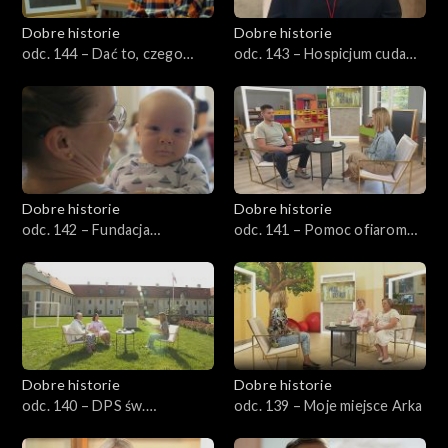
Dobre historie
Dobre historie
odc. 144 – Dać to, czego
odc. 143 – Hospicjum cudami
naprawdę potrzeba
słynące
Dobre historie
Dobre historie
odc. 142 – Fundacja
odc. 141 – Pomoc ofiarom
Aktywnej Rodziny Pajacyk
przemocy
Dobre historie
Dobre historie
odc. 140 – DPS św.
odc. 139 – Moje miejsce Arka
Franciszka