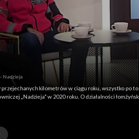
 – Nadzieja
y przejechanych kilometrów w ciągu roku, wszystko po to 
owniczej „Nadzieja” w 2020 roku. O działalności łomżyńsk
 odcinku programu.