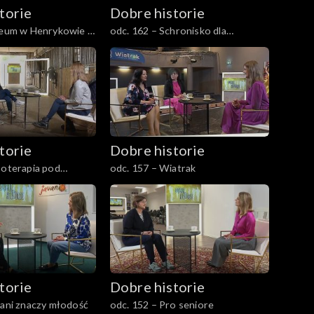
torie
Dobre historie
iceum w Henrykowie –
odc. 162 – Schronisko dla
kterów
bezdomnych z usługami
opiekuńczymi
torie
Dobre historie
poterapia pod
odc. 157 – Wiatrak
torie
Dobre historie
vani znaczy młodość
odc. 152 – Pro seniore