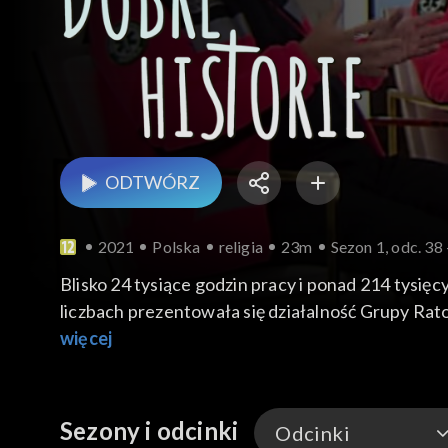
ODTWÓRZ
2021
Polska
religia
23m
Sezon 1, odc. 38
Blisko 24 tysiące godzin pracy i ponad 214 tysięc
liczbach prezentowała się działalność Grupy Rat
naprawdę bezpiecznie porozmawiamy w kolejnym
więcej
Sezony i odcinki
Odcinki