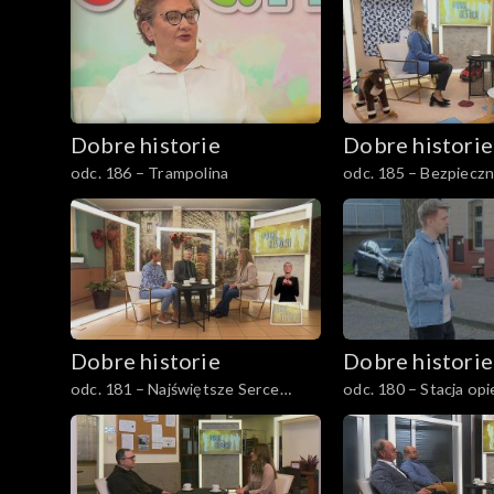
Dobre historie
Dobre historie
odc. 186 – Trampolina
odc. 185 – Bezpieczny
matek i dzieci w Opo
Dobre historie
Dobre historie
odc. 181 – Najświętsze Serce
odc. 180 – Stacja opi
Jezusa w Rudzie Śląskiej