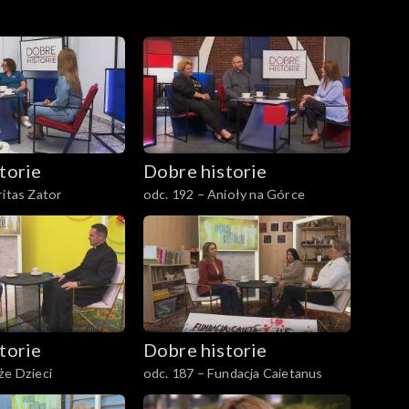
torie
Dobre historie
ritas Zator
odc. 192 – Anioły na Górce
torie
Dobre historie
że Dzieci
odc. 187 – Fundacja Caietanus