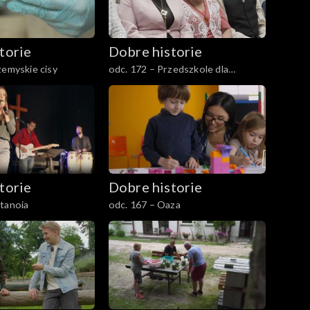
torie
Dobre historie
zemyskie cisy
odc. 172 – Przedszkole dla
seniorów
torie
Dobre historie
tanoia
odc. 167 – Oaza