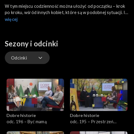
W tym miejscu codzienność można ułożyć od początku – krok
po kroku, wśród innych kobiet, które są w podobnej sytuacji. I
nie chodzi tylko o dach nad głową, ale o odzyskanie poczucia
więcej
sprawczości i pewności siebie. O tym, co znaczy być mamą w
najtrudniejszym momencie swojego życia porozmawiamy w
mobilnym studio, które dziś stanęło w Domu Matki i Dziecka w
Sezony i odcinki
Bielsku-Białej.
Odcinki
Odcinki
Dobre historie
Dobre historie
odc. 196 – Być mamą
odc. 195 – Przestrzeń
Opatrzności