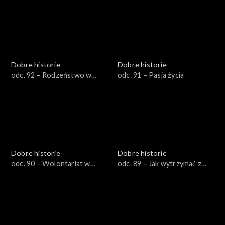
Dobre historie
Dobre historie
odc. 92 – Rodzeństwo w
odc. 91 – Pasja życia
żałobie
Dobre historie
Dobre historie
odc. 90 – Wolontariat w
odc. 89 – Jak wytrzymać z
hospicjum
nastolatkiem?