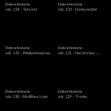
Dobre historie
Dobre historie
odc. 134 – Tato.net
odc. 133 – Domy nadziei
Dobre historie
Dobre historie
odc. 132 – (Nie)pełnosprawni
odc. 131 – Harcerstwo –
w pracy
szkoła charakteru dla
młodego człowieka
Dobre historie
Dobre historie
odc. 130 – Modlitwa i czyn
odc. 129 – Troska