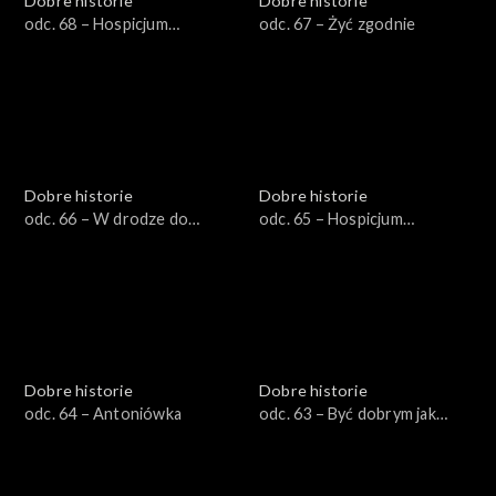
Dobre historie
Dobre historie
odc. 68 – Hospicjum
odc. 67 – Żyć zgodnie
stacjonarne dla dzieci
Dobre historie
Dobre historie
odc. 66 – W drodze do
odc. 65 – Hospicjum
Emaus
Opatrzności Bożej
Dobre historie
Dobre historie
odc. 64 – Antoniówka
odc. 63 – Być dobrym jak
chleb