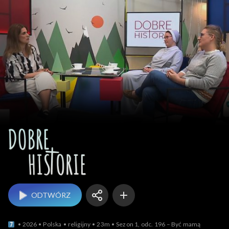
Dobre historie
ODTWÓRZ
2026
Polska
religijny
23m
Sezon 1, odc. 196 – Być mamą