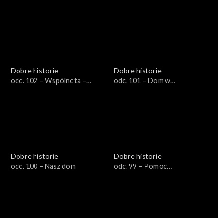
świętej Elżbiety
Dobre historie
Dobre historie
odc. 102 – Wspólnota –
odc. 101 – Dom w
drogą do nowego życia
Piekoszowie
Dobre historie
Dobre historie
odc. 100 – Nasz dom
odc. 99 – Pomoc
niepełnosprawnym
uchodźcom z Ukrainy