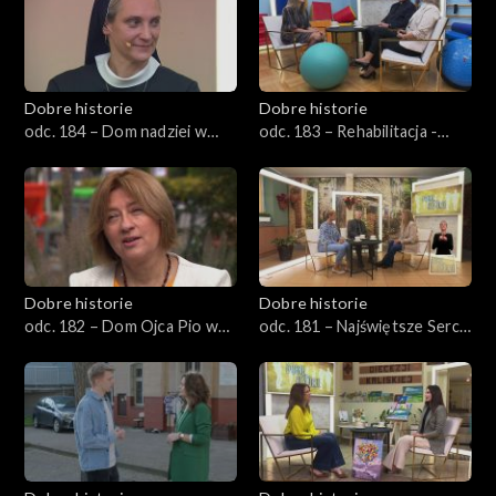
Dobre historie
Dobre historie
odc. 184 – Dom nadziei w
odc. 183 – Rehabilitacja -
Opolu
pierwszy krok ku
samodzielności
Dobre historie
Dobre historie
odc. 182 – Dom Ojca Pio w
odc. 181 – Najświętsze Serce
Pszczynie
Jezusa w Rudzie Śląskiej