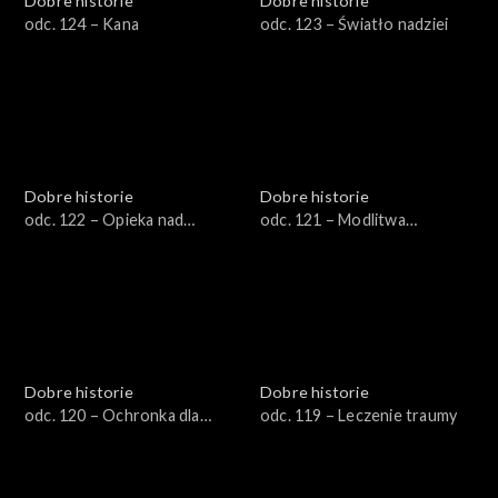
Dobre historie
Dobre historie
odc. 124 – Kana
odc. 123 – Światło nadziei
Dobre historie
Dobre historie
odc. 122 – Opieka nad
odc. 121 – Modlitwa
rodziną pacjenta
wstawiennicza
hospicyjnego
Dobre historie
Dobre historie
odc. 120 – Ochronka dla
odc. 119 – Leczenie traumy
seniora