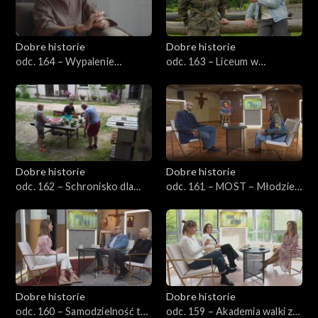
Dobre historie
Dobre historie
odc. 164 – Wypalenie
odc. 163 – Liceum w
rodzicielskie
Henrykowie – Kuźnia
charakterów
Dobre historie
Dobre historie
odc. 162 – Schronisko dla
odc. 161 – MOST – Młodzież
bezdomnych z usługami
w Kościele
opiekuńczymi
Dobre historie
Dobre historie
odc. 160 – Samodzielność to
odc. 159 – Akademia walki z