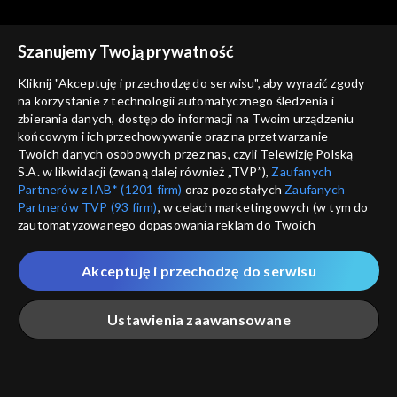
Szanujemy Twoją prywatność
Kliknij "Akceptuję i przechodzę do serwisu", aby wyrazić zgody
na korzystanie z technologii automatycznego śledzenia i
zbierania danych, dostęp do informacji na Twoim urządzeniu
Dobre historie
Dobre historie
końcowym i ich przechowywanie oraz na przetwarzanie
odc. 46 – Arka
odc. 45 – Przyjaciele
Twoich danych osobowych przez nas, czyli Telewizję Polską
seniorów
S.A. w likwidacji (zwaną dalej również „TVP”),
Zaufanych
Partnerów z IAB* (1201 firm)
oraz pozostałych
Zaufanych
Partnerów TVP (93 firm)
, w celach marketingowych (w tym do
zautomatyzowanego dopasowania reklam do Twoich
zainteresowań i mierzenia ich skuteczności) i pozostałych,
które wskazujemy poniżej, a także zgody na udostępnianie
Akceptuję i przechodzę do serwisu
przez nas identyfikatora PPID do Google.
Dobre historie
Dobre historie
odc. 44 – Fundacja Orszak
odc. 43 – Wzrastanie
Twoje dane osobowe zbierane podczas odwiedzania przez
Ustawienia zaawansowane
Trzech Króli
Ciebie naszych
poszczególnych serwisów
zwanych dalej
„Portalem”, w tym informacje zapisywane za pomocą
technologii takich jak: pliki cookie, sygnalizatory WWW lub
innych podobnych technologii umożliwiających świadczenie
Główna
Szukaj
Moja lista
Na żywo
Więcej
dopasowanych i bezpiecznych usług, personalizację treści