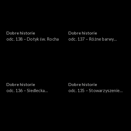
Dobre historie
Dobre historie
odc. 138 – Dotyk św. Rocha
odc. 137 – Różne barwy
starości
Dobre historie
Dobre historie
odc. 136 – Siedlecka
odc. 135 – Stowarzyszenie
spółdzielnia socjalna
Emaus