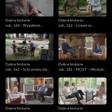
Dobre historie
Dobre historie
odc. 164 – Wypalenie
odc. 163 – Liceum w
rodzicielskie
Henrykowie – Kuźnia
charakterów
Dobre historie
Dobre historie
odc. 162 – Schronisko dla
odc. 161 – MOST – Młodzież
bezdomnych z usługami
w Kościele
opiekuńczymi
Dobre historie
Dobre historie