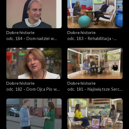
Dobre historie
Dobre historie
odc. 184 – Dom nadziei w
odc. 183 – Rehabilitacja -
Opolu
pierwszy krok ku
samodzielności
Dobre historie
Dobre historie
odc. 182 – Dom Ojca Pio w
odc. 181 – Najświętsze Serce
Pszczynie
Jezusa w Rudzie Śląskiej