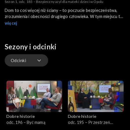
Sezon 1, odc. 185 – Bezpieczny azyl dla matek i dzieci w Opolu
Dom to coś więcej niż ściany – to poczucie bezpieczeństwa,
zrozumienia i obecności drugiego człowieka. W tym miejscu to
właśnie te wartości stają się codziennością. To miejsce, w
więcej
którym kobiety z dziećmi znajdują schronienie, spokój i szansę,
by odbudować swoje życie. W tym odcinku Dobrych Historii
pokażemy, jak wygląda codzienność w wyjątkowym domu Matki i
Sezony i odcinki
Dziecka w Opolu – pełnym ciepła, nadziei i siły, która rodzi się z
troski o drugiego człowieka.
Odcinki
Odcinki
Dobre historie
Dobre historie
odc. 196 – Być mamą
odc. 195 – Przestrzeń
Opatrzności