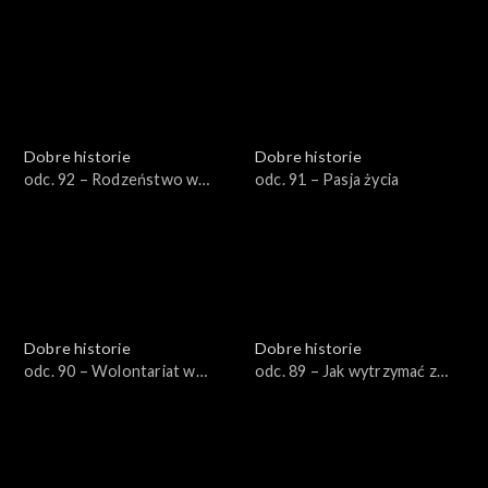
artystycznym zacięciem
Dobre historie
Dobre historie
odc. 92 – Rodzeństwo w
odc. 91 – Pasja życia
żałobie
Dobre historie
Dobre historie
odc. 90 – Wolontariat w
odc. 89 – Jak wytrzymać z
hospicjum
nastolatkiem?