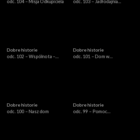
odc. 104 – Misja Odkupiciela
odc. 103 – Jadłodajnia
świętej Elżbiety
Dobre historie
Dobre historie
odc. 102 – Wspólnota –
odc. 101 – Dom w
drogą do nowego życia
Piekoszowie
Dobre historie
Dobre historie
odc. 100 – Nasz dom
odc. 99 – Pomoc
niepełnosprawnym
uchodźcom z Ukrainy