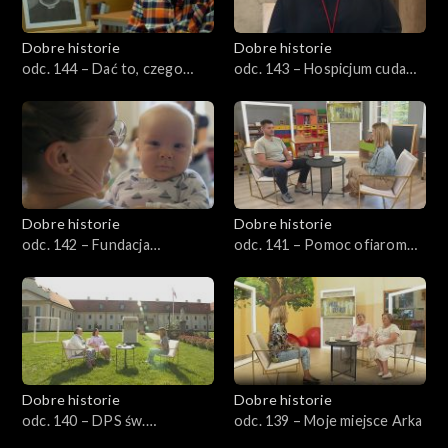
Dobre historie
Dobre historie
odc. 144 – Dać to, czego
odc. 143 – Hospicjum cudami
naprawdę potrzeba
słynące
Dobre historie
Dobre historie
odc. 142 – Fundacja
odc. 141 – Pomoc ofiarom
Aktywnej Rodziny Pajacyk
przemocy
Dobre historie
Dobre historie
odc. 140 – DPS św.
odc. 139 – Moje miejsce Arka
Franciszka