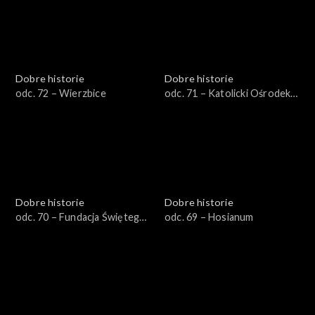
Dobre historie
Dobre historie
odc. 72 – Wierzbice
odc. 71 – Katolicki Ośrodek
Adopcyjno-Opiekuńczy
Dobre historie
Dobre historie
odc. 70 – Fundacja Świętego
odc. 69 – Hosianum
Mikołaja