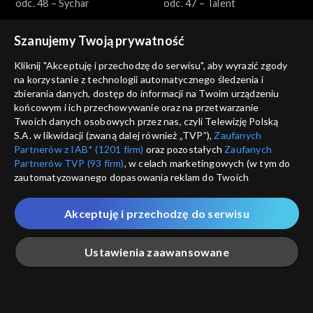
odc. 48 – Sychar
odc. 47 – Talent
Szanujemy Twoją prywatność
Kliknij "Akceptuję i przechodzę do serwisu", aby wyrazić zgody
na korzystanie z technologii automatycznego śledzenia i
zbierania danych, dostęp do informacji na Twoim urządzeniu
końcowym i ich przechowywanie oraz na przetwarzanie
Dobre historie
Dobre historie
Twoich danych osobowych przez nas, czyli Telewizję Polską
odc. 46 – Arka
odc. 45 – Przyjaciele
S.A. w likwidacji (zwaną dalej również „TVP”),
Zaufanych
seniorów
Partnerów z IAB* (1201 firm)
oraz pozostałych
Zaufanych
Partnerów TVP (93 firm)
, w celach marketingowych (w tym do
zautomatyzowanego dopasowania reklam do Twoich
zainteresowań i mierzenia ich skuteczności) i pozostałych,
które wskazujemy poniżej, a także zgody na udostępnianie
Akceptuję i przechodzę do serwisu
przez nas identyfikatora PPID do Google.
Dobre historie
Dobre historie
Twoje dane osobowe zbierane podczas odwiedzania przez
odc. 44 – Fundacja Orszak
odc. 43 – Wzrastanie
Ustawienia zaawansowane
Ciebie naszych
poszczególnych serwisów
zwanych dalej
Trzech Króli
„Portalem”, w tym informacje zapisywane za pomocą
technologii takich jak: pliki cookie, sygnalizatory WWW lub
innych podobnych technologii umożliwiających świadczenie
Główna
Szukaj
Moja lista
Na żywo
Więcej
dopasowanych i bezpiecznych usług, personalizację treści