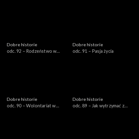
artystycznym zacięciem
Dobre historie
Dobre historie
odc. 92 – Rodzeństwo w
odc. 91 – Pasja życia
żałobie
Dobre historie
Dobre historie
odc. 90 – Wolontariat w
odc. 89 – Jak wytrzymać z
hospicjum
nastolatkiem?