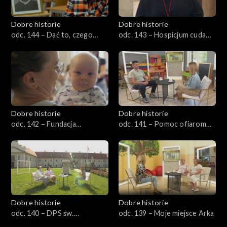
Dobre historie
Dobre historie
odc. 144 – Dać to, czego
odc. 143 – Hospicjum cudami
naprawdę potrzeba
słynące
Dobre historie
Dobre historie
odc. 142 – Fundacja
odc. 141 – Pomoc ofiarom
Aktywnej Rodziny Pajacyk
przemocy
Dobre historie
Dobre historie
odc. 140 – DPS św.
odc. 139 – Moje miejsce Arka
Franciszka