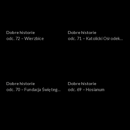
Dobre historie
Dobre historie
odc. 72 – Wierzbice
odc. 71 – Katolicki Ośrodek
Adopcyjno-Opiekuńczy
Dobre historie
Dobre historie
odc. 70 – Fundacja Świętego
odc. 69 – Hosianum
Mikołaja