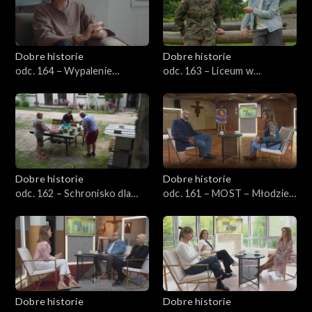
Dobre historie
Dobre historie
odc. 164 – Wypalenie
odc. 163 – Liceum w
rodzicielskie
Henrykowie – Kuźnia
charakterów
Dobre historie
Dobre historie
odc. 162 – Schronisko dla
odc. 161 – MOST – Młodzież
bezdomnych z usługami
w Kościele
opiekuńczymi
Dobre historie
Dobre historie