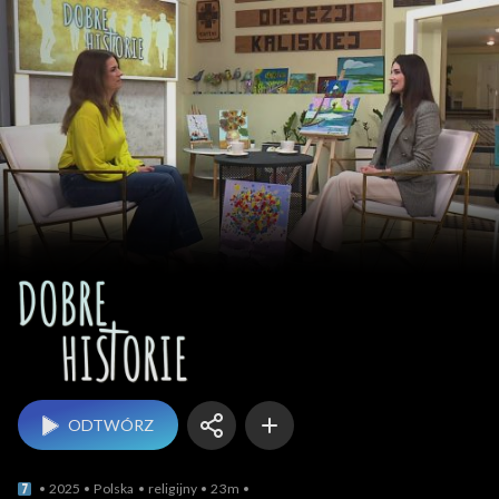
Dobre historie
ODTWÓRZ
2025
Polska
religijny
23m