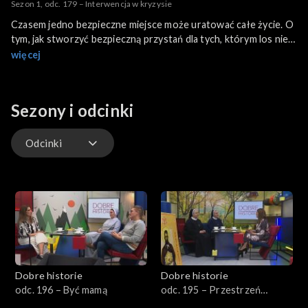
Sezon 1, odc. 179 – Interwencja w kryzysie
Czasem jedno bezpieczne miejsce może uratować całe życie. O
tym, jak stworzyć bezpieczną przystań dla tych, którym los nie
szczędzi trudności, porozmawiamy w mobilnym studio Dobrych
więcej
Historii, które stanęło w Ośrodku Interwencji Kryzysowej
Caritas Diecezji Kaliskiej w Słupi pod Kępnem.
Sezony i odcinki
Odcinki
Odcinki
Dobre historie
Dobre historie
odc. 196 – Być mamą
odc. 195 – Przestrzeń
Opatrzności