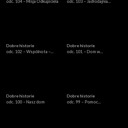
odc. 104 – Misja Odkupiciela
odc. 103 – Jadłodajnia
świętej Elżbiety
Dobre historie
Dobre historie
odc. 102 – Wspólnota –
odc. 101 – Dom w
drogą do nowego życia
Piekoszowie
Dobre historie
Dobre historie
odc. 100 – Nasz dom
odc. 99 – Pomoc
niepełnosprawnym
uchodźcom z Ukrainy