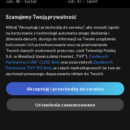
odc. 48 – Sychar
odc. 47 – Talent
Szanujemy Twoją prywatność
Kliknij "Akceptuję i przechodzę do serwisu", aby wyrazić zgody
na korzystanie z technologii automatycznego śledzenia i
zbierania danych, dostęp do informacji na Twoim urządzeniu
końcowym i ich przechowywanie oraz na przetwarzanie
Dobre historie
Dobre historie
Twoich danych osobowych przez nas, czyli Telewizję Polską
odc. 46 – Arka
odc. 45 – Przyjaciele
S.A. w likwidacji (zwaną dalej również „TVP”),
Zaufanych
seniorów
Partnerów z IAB* (1201 firm)
oraz pozostałych
Zaufanych
Partnerów TVP (93 firm)
, w celach marketingowych (w tym do
zautomatyzowanego dopasowania reklam do Twoich
zainteresowań i mierzenia ich skuteczności) i pozostałych,
które wskazujemy poniżej, a także zgody na udostępnianie
Akceptuję i przechodzę do serwisu
przez nas identyfikatora PPID do Google.
Dobre historie
Dobre historie
Twoje dane osobowe zbierane podczas odwiedzania przez
odc. 44 – Fundacja Orszak
odc. 43 – Wzrastanie
Ustawienia zaawansowane
Ciebie naszych
poszczególnych serwisów
zwanych dalej
Trzech Króli
„Portalem”, w tym informacje zapisywane za pomocą
technologii takich jak: pliki cookie, sygnalizatory WWW lub
innych podobnych technologii umożliwiających świadczenie
Główna
Szukaj
Moja lista
Na żywo
Więcej
dopasowanych i bezpiecznych usług, personalizację treści