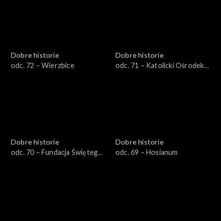
Dobre historie
Dobre historie
odc. 72 – Wierzbice
odc. 71 – Katolicki Ośrodek
Adopcyjno-Opiekuńczy
Dobre historie
Dobre historie
odc. 70 – Fundacja Świętego
odc. 69 – Hosianum
Mikołaja