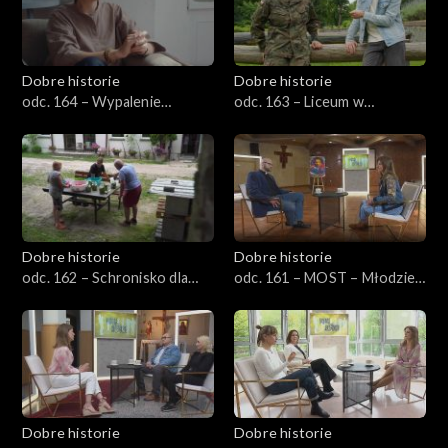
Dobre historie
Dobre historie
odc. 164 – Wypalenie
odc. 163 – Liceum w
rodzicielskie
Henrykowie – Kuźnia
charakterów
Dobre historie
Dobre historie
odc. 162 – Schronisko dla
odc. 161 – MOST – Młodzież
bezdomnych z usługami
w Kościele
opiekuńczymi
Dobre historie
Dobre historie