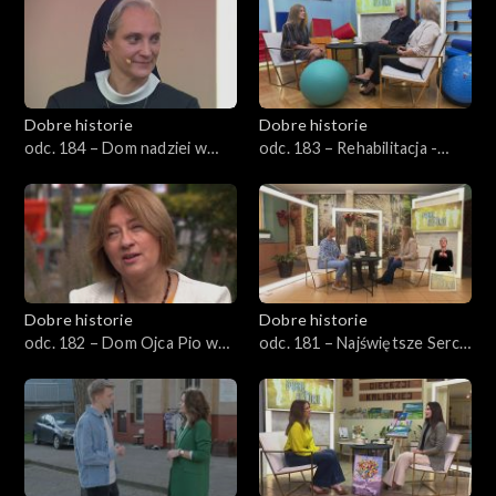
Dobre historie
Dobre historie
odc. 184 – Dom nadziei w
odc. 183 – Rehabilitacja -
Opolu
pierwszy krok ku
samodzielności
Dobre historie
Dobre historie
odc. 182 – Dom Ojca Pio w
odc. 181 – Najświętsze Serce
Pszczynie
Jezusa w Rudzie Śląskiej