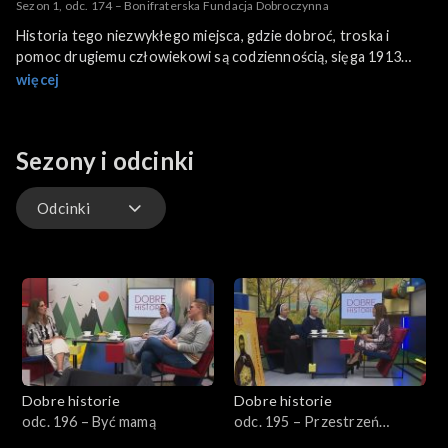
Sezon 1, odc. 174 – Bonifraterska Fundacja Dobroczynna
Historia tego niezwykłego miejsca, gdzie dobroć, troska i
pomoc drugiemu człowiekowi są codziennością, sięga 1913
roku ubiegłego stulecia. To właśnie tutaj, w Bonifraterskiej
więcej
Fundacji Dobroczynnej w Konarach, gdzie stanęło nasze
mobilne studio Dobrych Historii, ci, którym życie już na starcie
nie dało równych szans, odzyskują godność, poczucie własnej
Sezony i odcinki
wartości i marzenia.
Odcinki
Odcinki
Dobre historie
Dobre historie
odc. 196 – Być mamą
odc. 195 – Przestrzeń
Opatrzności