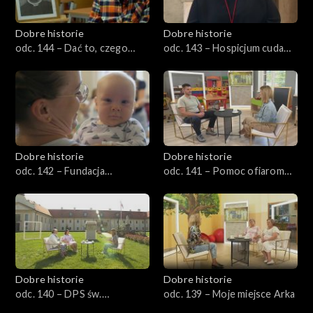
Dobre historie
Dobre historie
odc. 144 – Dać to, czego
odc. 143 – Hospicjum cudami
naprawdę potrzeba
słynące
Dobre historie
Dobre historie
odc. 142 – Fundacja
odc. 141 – Pomoc ofiarom
Aktywnej Rodziny Pajacyk
przemocy
Dobre historie
Dobre historie
odc. 140 – DPS św.
odc. 139 – Moje miejsce Arka
Franciszka