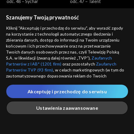
odc. 48 – Sychar
odc. 47 – Talent
Szanujemy Twoją prywatność
Kliknij "Akceptuję i przechodzę do serwisu", aby wyrazić zgody
na korzystanie z technologii automatycznego śledzenia i
zbierania danych, dostęp do informacji na Twoim urządzeniu
końcowym i ich przechowywanie oraz na przetwarzanie
Dobre historie
Dobre historie
Twoich danych osobowych przez nas, czyli Telewizję Polską
odc. 46 – Arka
odc. 45 – Przyjaciele
S.A. w likwidacji (zwaną dalej również „TVP”),
Zaufanych
seniorów
Partnerów z IAB* (1201 firm)
oraz pozostałych
Zaufanych
Partnerów TVP (93 firm)
, w celach marketingowych (w tym do
zautomatyzowanego dopasowania reklam do Twoich
zainteresowań i mierzenia ich skuteczności) i pozostałych,
które wskazujemy poniżej, a także zgody na udostępnianie
Akceptuję i przechodzę do serwisu
przez nas identyfikatora PPID do Google.
Dobre historie
Dobre historie
Twoje dane osobowe zbierane podczas odwiedzania przez
odc. 44 – Fundacja Orszak
odc. 43 – Wzrastanie
Ustawienia zaawansowane
Ciebie naszych
poszczególnych serwisów
zwanych dalej
Trzech Króli
„Portalem”, w tym informacje zapisywane za pomocą
technologii takich jak: pliki cookie, sygnalizatory WWW lub
innych podobnych technologii umożliwiających świadczenie
Główna
Szukaj
Moja lista
Na żywo
Więcej
dopasowanych i bezpiecznych usług, personalizację treści