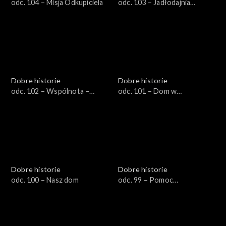
odc. 104 – Misja Odkupiciela
odc. 103 – Jadłodajnia
świętej Elżbiety
Dobre historie
Dobre historie
odc. 102 – Wspólnota –
odc. 101 – Dom w
drogą do nowego życia
Piekoszowie
Dobre historie
Dobre historie
odc. 100 – Nasz dom
odc. 99 – Pomoc
niepełnosprawnym
uchodźcom z Ukrainy