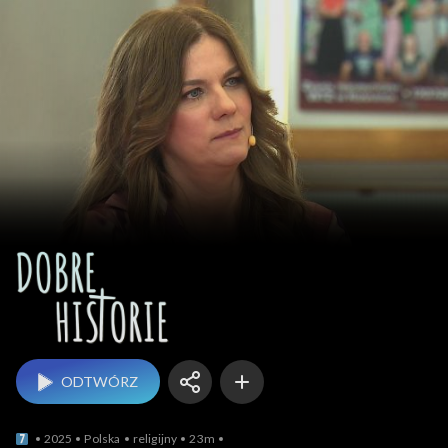
Dobre historie
ODTWÓRZ
2025
Polska
religijny
23m