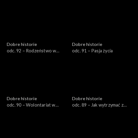
artystycznym zacięciem
Dobre historie
Dobre historie
odc. 92 – Rodzeństwo w
odc. 91 – Pasja życia
żałobie
Dobre historie
Dobre historie
odc. 90 – Wolontariat w
odc. 89 – Jak wytrzymać z
hospicjum
nastolatkiem?