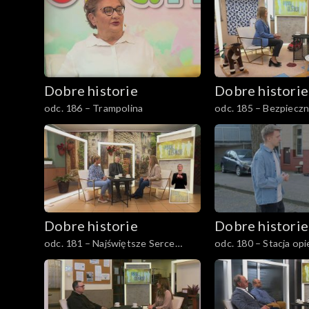
Dobre historie
Dobre historie
odc. 186 – Trampolina
odc. 185 – Bezpieczny
matek i dzieci w Opo
Dobre historie
Dobre historie
odc. 181 – Najświętsze Serce
odc. 180 – Stacja opi
Jezusa w Rudzie Śląskiej