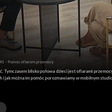
 141 – Pomoc ofiarom przemocy
bać. Tymczasem blisko połowa dzieci jest ofiarami przemoc
h i jak można im pomóc porozmawiamy w mobilnym studio, 