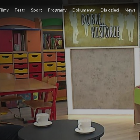
Filmy
Teatr
Sport
Programy
Dokumenty
Dla dzieci
News