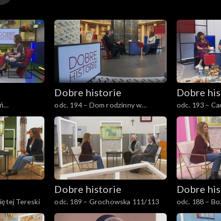
Dobre historie
Dobre his
eń
odc. 194 – Dom rodzinny w
odc. 193 – Ca
Wadowicach
Dobre historie
Dobre his
iętej Tereski
odc. 189 – Grochowska 111/113
odc. 188 – Bo