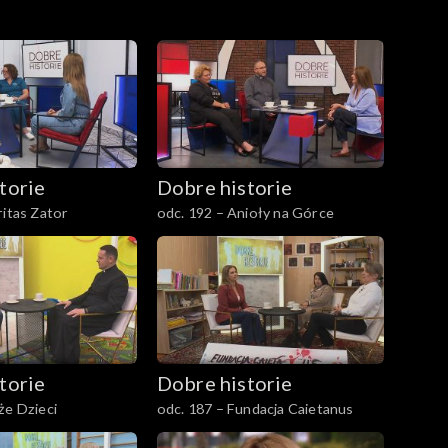
torie
Dobre historie
ritas Zator
odc. 192 – Anioły na Górce
torie
Dobre historie
że Dzieci
odc. 187 – Fundacja Caietanus