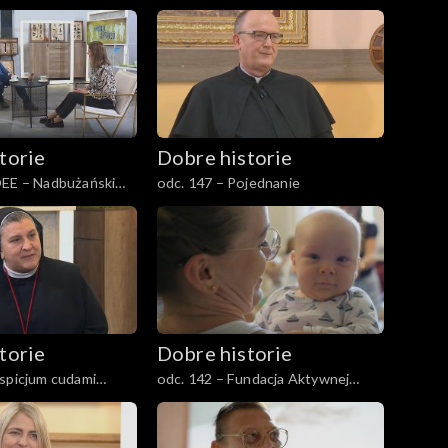
torie
Dobre historie
OEE – Nadbużański
odc. 147 – Pojednanie
cji Ekologicznej
torie
Dobre historie
spicjum cudami
odc. 142 – Fundacja Aktywnej
Rodziny Pajacyk