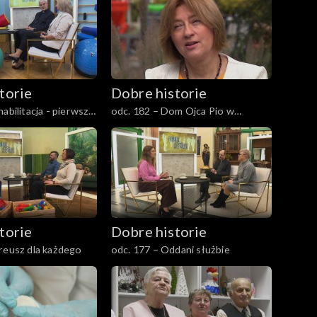
torie
Dobre historie
abilitacja - pierwszy
odc. 182 – Dom Ojca Pio w
zielności
Pszczynie
torie
Dobre historie
reusz dla każdego
odc. 177 – Oddani służbie