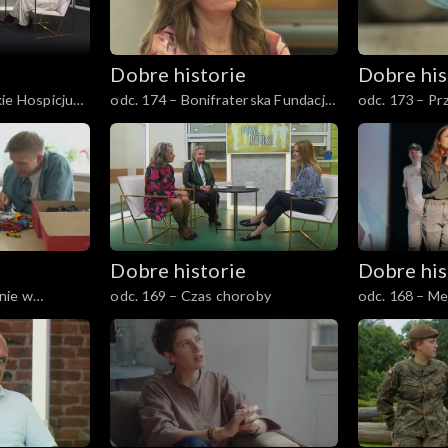
Dobre historie
Dobre his
kie Hospicjum
odc. 174 – Bonifraterska Fundacja
odc. 173 – Pr
Dobroczynna
Dobre historie
Dobre his
nie w
odc. 169 – Czas choroby
odc. 168 – Me