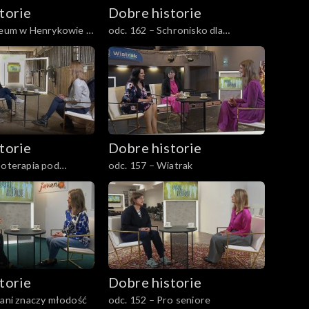
torie
Dobre historie
iceum w Henrykowie –
odc. 162 – Schronisko dla
kterów
bezdomnych z usługami
opiekuńczymi
torie
Dobre historie
poterapia pod
odc. 157 – Wiatrak
torie
Dobre historie
vani znaczy młodość
odc. 152 – Pro seniore