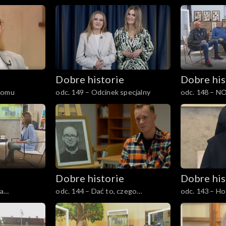
Dobre historie
Dobre his
domu
odc. 149 – Odcinek specjalny
odc. 148 – N
Ośrodek Eduka
Dobre historie
Dobre his
a
odc. 144 – Dać to, czego
odc. 143 – Ho
naprawdę potrzeba
słynące