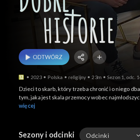
ODTWÓRZ
2023
Polska
religijny
23m
Sezon 1, odc.
Dzieci to skarb, który trzeba chronić i o niego d
tym, jaka jest skala przemocy wobec najmłodszyc
więcej
Sezony i odcinki
Odcinki