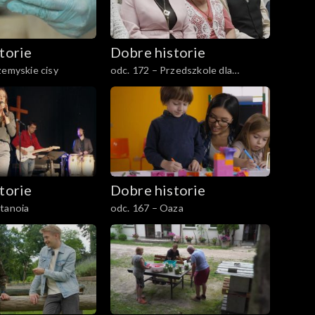
torie
Dobre historie
zemyskie cisy
odc. 172 – Przedszkole dla
seniorów
torie
Dobre historie
tanoia
odc. 167 – Oaza