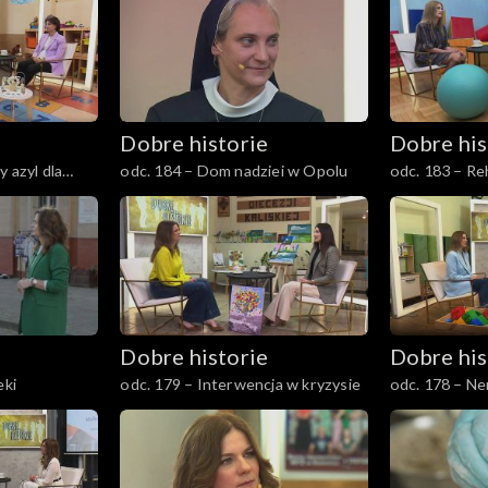
Dobre historie
Dobre his
 azyl dla
odc. 184 – Dom nadziei w Opolu
odc. 183 – Reh
lu
krok ku samod
Dobre historie
Dobre his
eki
odc. 179 – Interwencja w kryzysie
odc. 178 – Ne