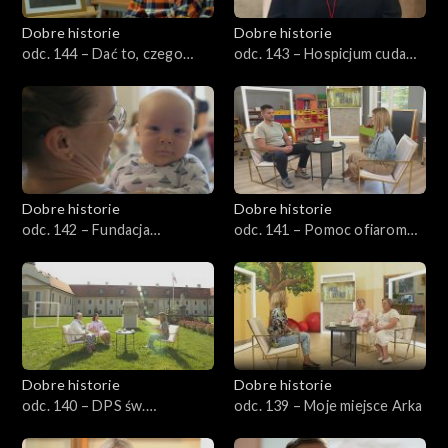
Dobre historie
Dobre historie
odc. 144 – Dać to, czego
odc. 143 – Hospicjum cudami
naprawdę potrzeba
słynące
Dobre historie
Dobre historie
odc. 142 – Fundacja
odc. 141 – Pomoc ofiarom
Aktywnej Rodziny Pajacyk
przemocy
Dobre historie
Dobre historie
odc. 140 – DPS św.
odc. 139 – Moje miejsce Arka
Franciszka