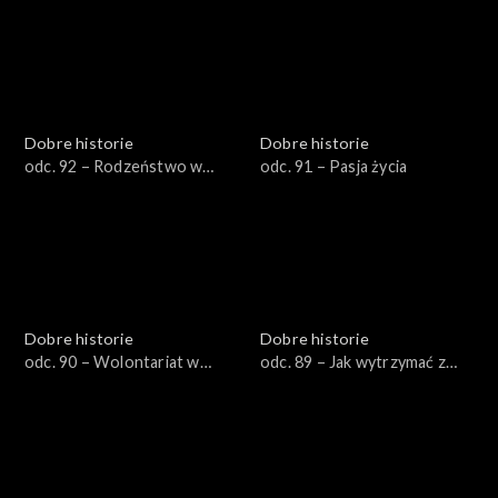
Dobre historie
Dobre historie
odc. 92 – Rodzeństwo w
odc. 91 – Pasja życia
żałobie
Dobre historie
Dobre historie
odc. 90 – Wolontariat w
odc. 89 – Jak wytrzymać z
hospicjum
nastolatkiem?