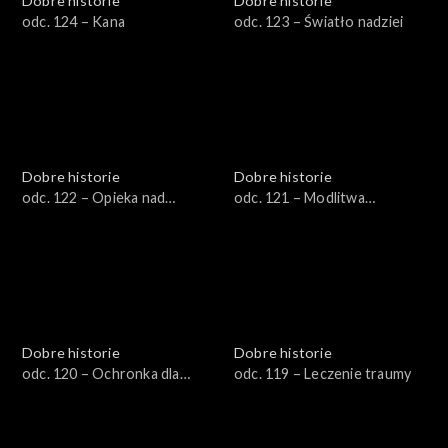
Dobre historie
Dobre historie
odc. 124 – Kana
odc. 123 – Światło nadziei
Dobre historie
Dobre historie
odc. 122 – Opieka nad
odc. 121 – Modlitwa
rodziną pacjenta
wstawiennicza
hospicyjnego
Dobre historie
Dobre historie
odc. 120 – Ochronka dla
odc. 119 – Leczenie traumy
seniora