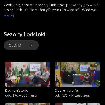
Wydaje się, że samotność najtrudniejsza jest wtedy, gdy wokół
nas są ludzie, ale nie możemy liczyć na ich wsparcie. Wiedzą o
tym dobrze rodzice, którzy znaleźli pomoc w Domu Samotnej
więcej
Matki w Ełku, gdzie stanęło mobilne studio Dobrych Historii.
Sezony i odcinki
Odcinki
Odcinki
Dobre historie
Dobre historie
odc. 196 – Być mamą
odc. 195 – Przestrzeń
Opatrzności