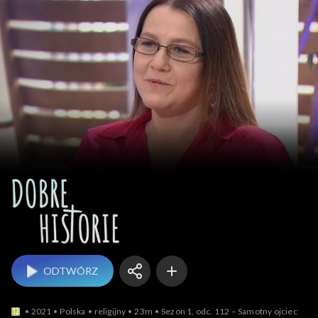
Dobre historie
ODTWÓRZ
2021
Polska
religijny
23m
Sezon 1, odc. 112 – Samotny ojciec