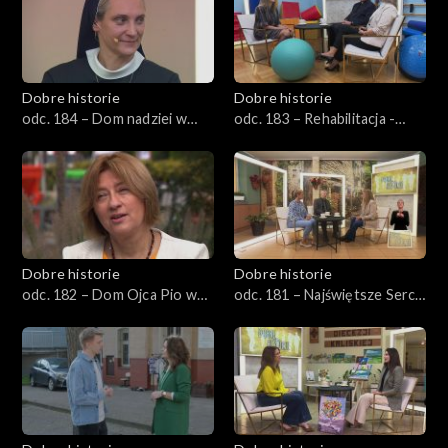
Dobre historie
Dobre historie
odc. 184 – Dom nadziei w
odc. 183 – Rehabilitacja -
Opolu
pierwszy krok ku
samodzielności
Dobre historie
Dobre historie
odc. 182 – Dom Ojca Pio w
odc. 181 – Najświętsze Serce
Pszczynie
Jezusa w Rudzie Śląskiej