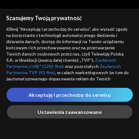
Szanujemy Twoją prywatność
Kliknij "Akceptuję i przechodzę do serwisu", aby wyrazić zgody
na korzystanie z technologii automatycznego śledzenia i
zbierania danych, dostęp do informacji na Twoim urządzeniu
Dobre historie
Dobre historie
końcowym i ich przechowywanie oraz na przetwarzanie
odc. 46 – Arka
odc. 45 – Przyjaciele
Twoich danych osobowych przez nas, czyli Telewizję Polską
seniorów
S.A. w likwidacji (zwaną dalej również „TVP”),
Zaufanych
Partnerów z IAB* (1201 firm)
oraz pozostałych
Zaufanych
Partnerów TVP (93 firm)
, w celach marketingowych (w tym do
zautomatyzowanego dopasowania reklam do Twoich
zainteresowań i mierzenia ich skuteczności) i pozostałych,
które wskazujemy poniżej, a także zgody na udostępnianie
Akceptuję i przechodzę do serwisu
przez nas identyfikatora PPID do Google.
Dobre historie
Dobre historie
odc. 44 – Fundacja Orszak
odc. 43 – Wzrastanie
Twoje dane osobowe zbierane podczas odwiedzania przez
Ustawienia zaawansowane
Trzech Króli
Ciebie naszych
poszczególnych serwisów
zwanych dalej
„Portalem”, w tym informacje zapisywane za pomocą
technologii takich jak: pliki cookie, sygnalizatory WWW lub
innych podobnych technologii umożliwiających świadczenie
Główna
Szukaj
Moja lista
Na żywo
Więcej
dopasowanych i bezpiecznych usług, personalizację treści