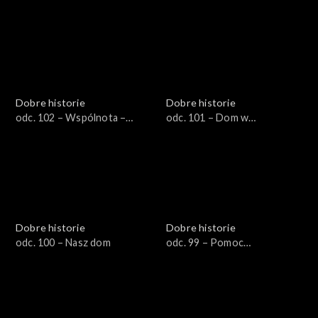
świętej Elżbiety
Dobre historie
Dobre historie
odc. 102 – Wspólnota –
odc. 101 – Dom w
drogą do nowego życia
Piekoszowie
Dobre historie
Dobre historie
odc. 100 – Nasz dom
odc. 99 – Pomoc
niepełnosprawnym
uchodźcom z Ukrainy