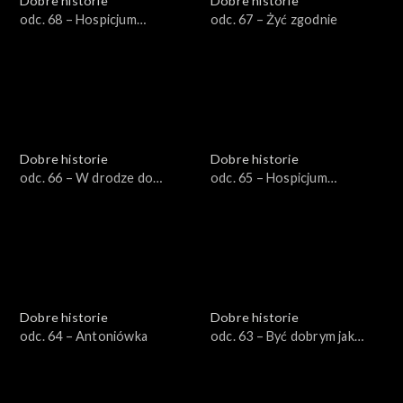
Dobre historie
Dobre historie
odc. 68 – Hospicjum
odc. 67 – Żyć zgodnie
stacjonarne dla dzieci
Dobre historie
Dobre historie
odc. 66 – W drodze do
odc. 65 – Hospicjum
Emaus
Opatrzności Bożej
Dobre historie
Dobre historie
odc. 64 – Antoniówka
odc. 63 – Być dobrym jak
chleb