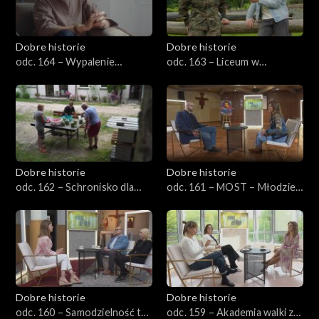
Dobre historie
Dobre historie
odc. 164 – Wypalenie
odc. 163 – Liceum w
rodzicielskie
Henrykowie – Kuźnia
charakterów
Dobre historie
Dobre historie
odc. 162 – Schronisko dla
odc. 161 – MOST – Młodzież
bezdomnych z usługami
w Kościele
opiekuńczymi
Dobre historie
Dobre historie
odc. 160 – Samodzielność to
odc. 159 – Akademia walki z