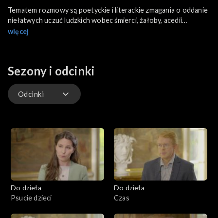
Tematem rozmowy są poetyckie i literackie zmagania o oddanie
niełatwych uczuć ludzkich wobec śmierci, żałoby, acedii
duchowej, problem smutku dobrego, słusznego i smutku
więcej
wyniszczającego. Audycja oparta na literaturze, m.in. na Homera
„Iliada”, C. S. Lewisa „Smutek”, „Acedia. Duchowa depresja”,
Antoniego Lange „Rozmyślania”. Rozmówcą Justyny
Sezony i odcinki
Melonowskiej będzie dr Paweł Milcarek.
Odcinki
Odcinki
Do dzieła
Do dzieła
Psucie dzieci
Czas