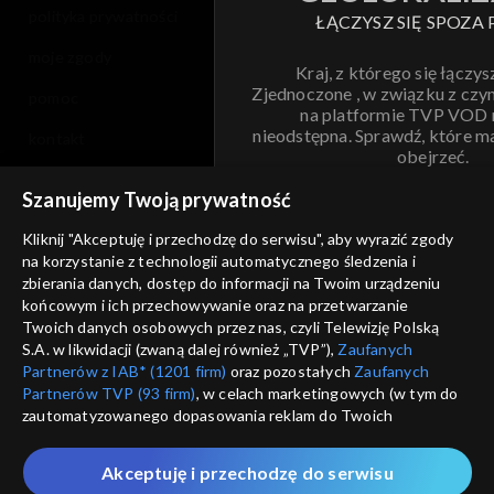
polityka prywatności
ŁĄCZYSZ SIĘ SPOZA 
moje zgody
Kraj, z którego się łączys
Zjednoczone , w związku z czy
pomoc
na platformie TVP VOD
nieodstępna. Sprawdź, które m
kontakt
obejrzeć.
voucher
Szanujemy Twoją prywatność
Nie pokazuj pon
dostępność
Kliknij "Akceptuję i przechodzę do serwisu", aby wyrazić zgody
informacje o dostawcy usług
na korzystanie z technologii automatycznego śledzenia i
ANULUJ
SP
zbierania danych, dostęp do informacji na Twoim urządzeniu
końcowym i ich przechowywanie oraz na przetwarzanie
Twoich danych osobowych przez nas, czyli Telewizję Polską
S.A. w likwidacji (zwaną dalej również „TVP”),
Zaufanych
Partnerów z IAB* (1201 firm)
oraz pozostałych
Zaufanych
Partnerów TVP (93 firm)
, w celach marketingowych (w tym do
zautomatyzowanego dopasowania reklam do Twoich
zainteresowań i mierzenia ich skuteczności) i pozostałych,
które wskazujemy poniżej, a także zgody na udostępnianie
Akceptuję i przechodzę do serwisu
przez nas identyfikatora PPID do Google.