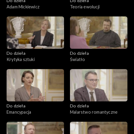
Do dzieła
Do dzieła
Adam Mickiewicz
Teoria ewolucji
Do dzieła
Do dzieła
Krytyka sztuki
Światło
Do dzieła
Do dzieła
Emancypacja
Malarstwo romantyczne