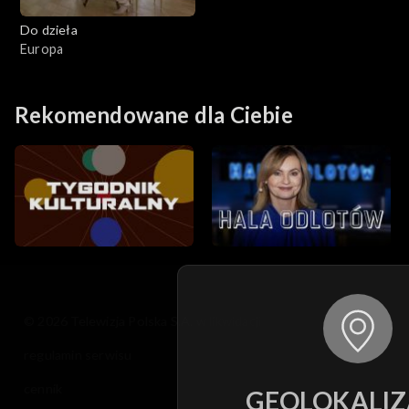
Do dzieła
Europa
Rekomendowane dla Ciebie
© 2026 Telewizja Polska S.A. w likwidacji
regulamin serwisu
cennik
GEOLOKALIZ