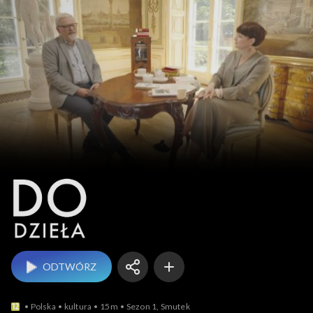
Do dzieła
ODTWÓRZ
Polska
kultura
15m
Sezon 1, Smutek