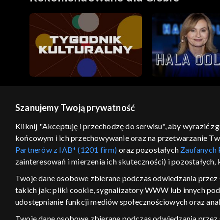
Szanujemy Twoją prywatność
© 2026 Telewizja Polska S.A. w likwidacji
Kliknij "Akceptuję i przechodzę do serwisu", aby wyrazić z
końcowym i ich przechowywanie oraz na przetwarzanie Twoic
regulamin serwisu
cennik
polityka prywatności
Partnerów z IAB* (1201 firm)
oraz pozostałych
Zaufanych 
GEOLOKALIZA
zainteresowań i mierzenia ich skuteczności) i pozostałych,
ŁĄCZYSZ SIĘ SPOZA PO
Twoje dane osobowe zbierane podczas odwiedzania przez 
takich jak: pliki cookie, sygnalizatory WWW lub innych po
Kraj, z którego się łączysz, to Stan
w związku z czym część tytułów na
udostępnianie funkcji mediów społecznościowych oraz anal
VOD może być nieodstępna. Spr
Twoje dane osobowe zbierane podczas odwiedzania przez
materiały możesz obejr