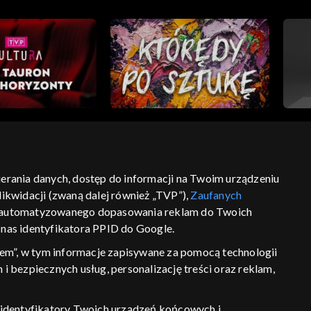
bierania danych, dostęp do informacji na Twoim urządzeniu
ikwidacji (zwaną dalej również „TVP”),
Zaufanych
ść
informacje o dostawcy usług
 zautomatyzowanego dopasowania reklam do Twoich
z nas identyfikatora PPID do Google.
em”, w tym informacje zapisywane za pomocą technologii
 bezpiecznych usług, personalizację treści oraz reklam,
P, identyfikatory Twoich urządzeń końcowych i