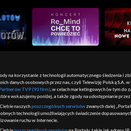
gody na korzystanie z technologii automatycznego śledzenia i z
h danych osobowych przez nas, czyli Telewizję Polską S.A. w l
moje zgody
pomoc
kontakt
voucher
dostępno
Partnerów TVP (93 firm)
, w celach marketingowych (w tym do
CJA
 które wskazujemy poniżej, a także zgody na udostępnianie prze
LSKI
Ciebie naszych
poszczególnych serwisów
zwanych dalej „Portal
dobnych technologii umożliwiających świadczenie dopasowanych i
y Zjednoczone ,
 platformie TVP
izowanie ruchu w Internecie.
awdź, które
 Ciebie
poszczególnych serwisów
na Portalu, takie jak adresy I
zeć.