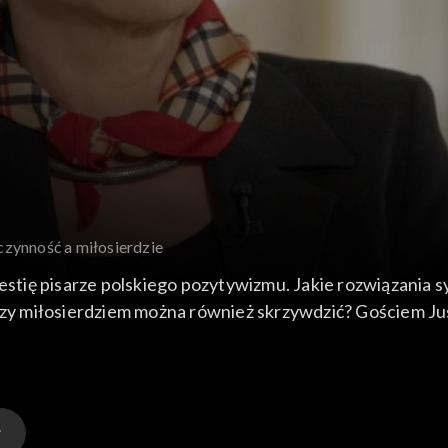
zynność a miłosierdzie
kwestię pisarze polskiego pozytywizmu. Jakie rozwiązani
y miłosierdziem można również skrzywdzić? Gościem Jus
nie do rozmaitej literatury, m.in. „Lalki” Bolesława Pru
, „Publicystyki społecznej” Elizy Orzeszkowej i „Przeciw