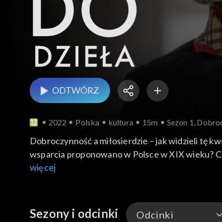
ODTWÓRZ
2022
Polska
kultura
15m
Sezon 1, Dobroc
Dobroczynność a miłosierdzie – jak widzieli tę 
wsparcia proponowano w Polsce w XIX wieku? Cz
Obsulewicz, a w ich rozmowa pojawią się odniesie
więcej
Obsulewicz, „Rajska jabłoni” Poli Gojawiczyńskiej
Sezony i odcinki
Odcinki