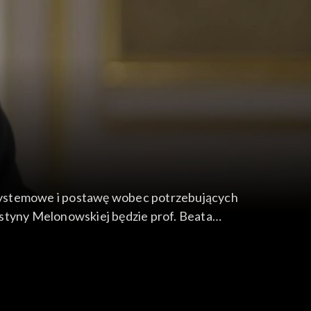
a systemowe i postawę wobec potrzebujących
tyny Melonowskiej będzie prof. Beata
sa, „Nieobałamuconej wrażliwości” Beaty
 empatii” Paula Blooma.