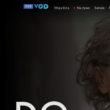
Do dzieła
Moja lista
Na żywo
Seriale