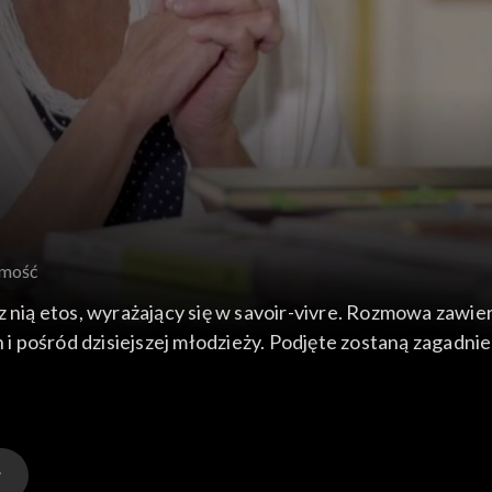
jmość
z nią etos, wyrażający się w savoir-vivre. Rozmowa zawi
 pośród dzisiejszej młodzieży. Podjęte zostaną zagadni
Główną pozycją będzie książka „Dobre maniery w przedwo
 w tym „Świat wczorajszy” Stefana Zweiga.