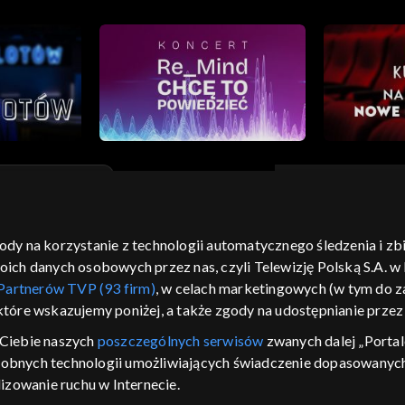
gody na korzystanie z technologii automatycznego śledzenia i z
moje zgody
pomoc
kontakt
voucher
dostępno
h danych osobowych przez nas, czyli Telewizję Polską S.A. w l
CJA
Partnerów TVP (93 firm)
, w celach marketingowych (w tym do
 które wskazujemy poniżej, a także zgody na udostępnianie prze
LSKI
Ciebie naszych
poszczególnych serwisów
zwanych dalej „Portal
y Zjednoczone ,
dobnych technologii umożliwiających świadczenie dopasowanych i
 platformie TVP
izowanie ruchu w Internecie.
awdź, które
zeć.