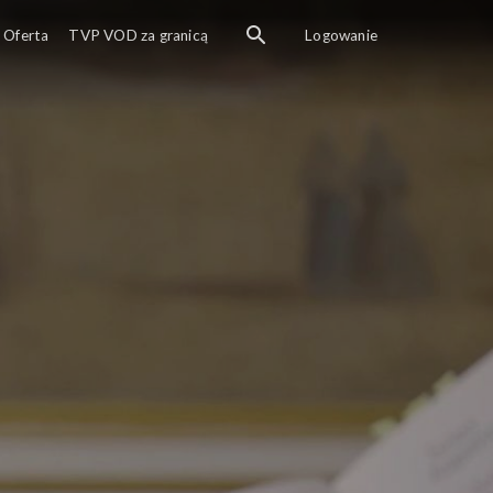
Oferta
TVP VOD za granicą
Logowanie