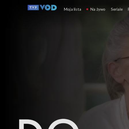
Do dzieła
Moja lista
Na żywo
Seriale