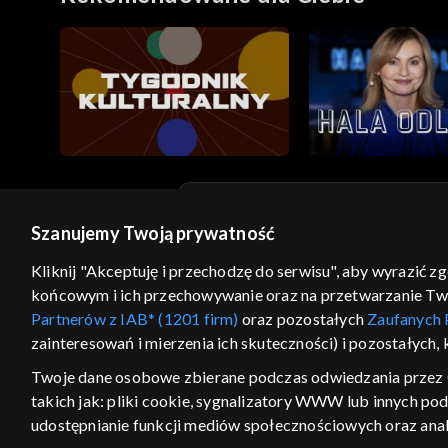
Szanujemy Twoją prywatność
© 2026 Telewizja Polska S.A. w likwidacji
Kliknij "Akceptuję i przechodzę do serwisu", aby wyrazić z
regulamin serwisu
cennik
polityka prywatności
końcowym i ich przechowywanie oraz na przetwarzanie Twoic
GEOLOKALIZA
Partnerów z IAB* (1201 firm)
oraz pozostałych
Zaufanych 
zainteresowań i mierzenia ich skuteczności) i pozostałych,
ŁĄCZYSZ SIĘ SPOZA PO
Twoje dane osobowe zbierane podczas odwiedzania przez 
Kraj, z którego się łączysz, to Stan
takich jak: pliki cookie, sygnalizatory WWW lub innych po
w związku z czym część tytułów na
udostępnianie funkcji mediów społecznościowych oraz anal
VOD może być nieodstępna. Spr
materiały możesz obejr