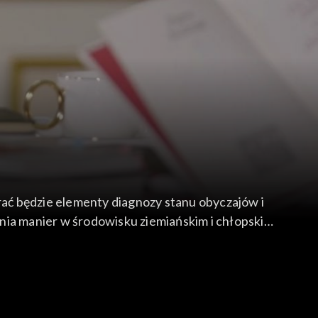
erać będzie elementy diagnozy stanu obyczajów i
enia manier w środowisku ziemiańskim i chłopskim
jennej Polsce” Marii Barbasiewicz. Nadto