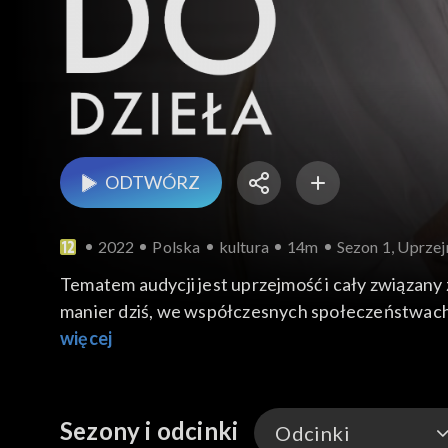
ODTWÓRZ
2022
Polska
kultura
14m
Sezon 1, Uprze
Tematem audycji jest uprzejmość i cały związany 
manier dziś, we współczesnych społeczeństwach i
oraz uprzejmości języka mówionego i pisanego. 
więcej
przedstawiana będzie literatura wspomnieniowa,
Sezony i odcinki
Odcinki