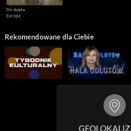
Do dzieła
Europa
Rekomendowane dla Ciebie
© 2026 Telewizja Polska S.A. w likwidacji
regulamin serwisu
cennik
GEOLOKALIZ