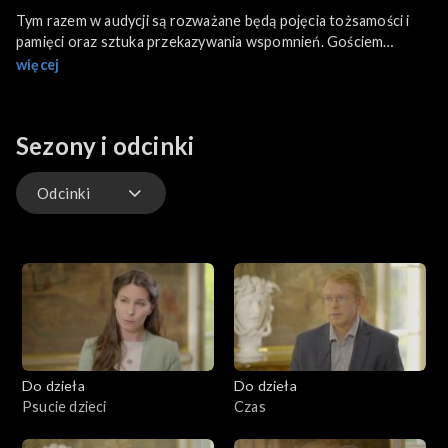
Tym razem w audycji są rozważane będą pojęcia tożsamości i
pamięci oraz sztuka przekazywania wspomnień. Gościem
programu będzie dr Paweł Milcarek, a rozmowa z nim – oparta
więcej
na literaturze, m.in. „Dawno temu, gdy byłam mała” E. Nesbit,
„Pismach rozproszonych” M. Dąbrowskiej i „Dziedzictwie” Z.
Kossak.
Sezony i odcinki
Odcinki
Odcinki
Do dzieła
Do dzieła
Psucie dzieci
Czas