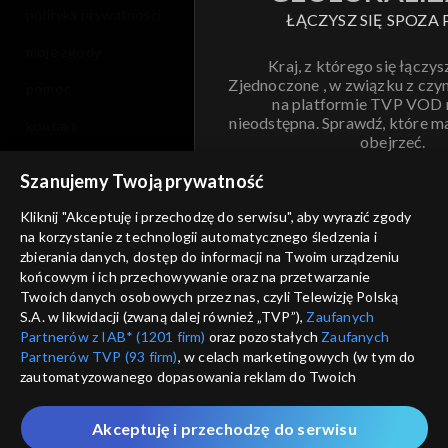
polityka prywatności
ŁĄCZYSZ SIĘ SPOZA 
moje zgody
Kraj, z którego się łączys
Zjednoczone , w związku z czy
pomoc
na platformie TVP VOD
nieodstępna. Sprawdź, które m
kontakt
obejrzeć.
voucher
Szanujemy Twoją prywatność
Nie pokazuj pon
dostępność
Kliknij "Akceptuję i przechodzę do serwisu", aby wyrazić zgody
informacje o dostawcy usług
na korzystanie z technologii automatycznego śledzenia i
ANULUJ
SP
zbierania danych, dostęp do informacji na Twoim urządzeniu
końcowym i ich przechowywanie oraz na przetwarzanie
Twoich danych osobowych przez nas, czyli Telewizję Polską
S.A. w likwidacji (zwaną dalej również „TVP”),
Zaufanych
Partnerów z IAB* (1201 firm)
oraz pozostałych
Zaufanych
Partnerów TVP (93 firm)
, w celach marketingowych (w tym do
zautomatyzowanego dopasowania reklam do Twoich
zainteresowań i mierzenia ich skuteczności) i pozostałych,
które wskazujemy poniżej, a także zgody na udostępnianie
Akceptuję i przechodzę do serwisu
przez nas identyfikatora PPID do Google.