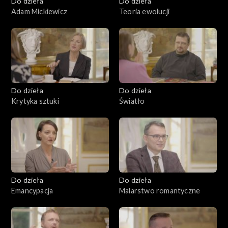
Do dzieła
Do dzieła
Adam Mickiewicz
Teoria ewolucji
Do dzieła
Do dzieła
Krytyka sztuki
Światło
Do dzieła
Do dzieła
Emancypacja
Malarstwo romantyczne