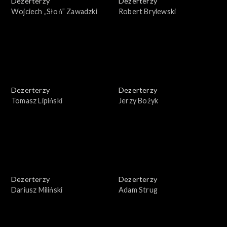
Dezerterzy
Dezerterzy
Wojciech „Słoń” Zawadzki
Robert Brylewski
Dezerterzy
Dezerterzy
Tomasz Lipiński
Jerzy Bożyk
Dezerterzy
Dezerterzy
Dariusz Miliński
Adam Strug