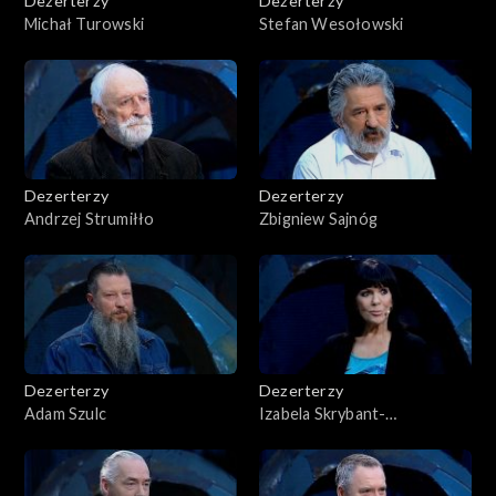
Dezerterzy
Dezerterzy
Michał Turowski
Stefan Wesołowski
Dezerterzy
Dezerterzy
Andrzej Strumiłło
Zbigniew Sajnóg
Dezerterzy
Dezerterzy
Adam Szulc
Izabela Skrybant-
Dziewiątkowska