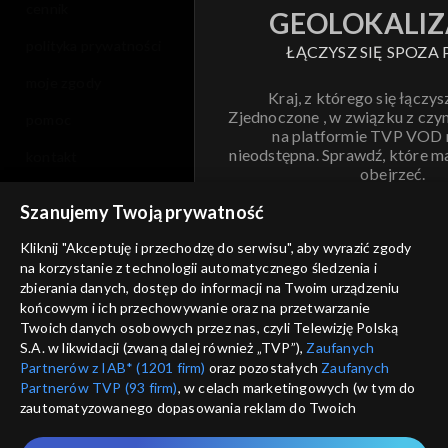
cennik
GEOLOKALIZ
polityka prywatności
ŁĄCZYSZ SIĘ SPOZA 
moje zgody
Kraj, z którego się łączys
Zjednoczone , w związku z czy
pomoc
na platformie TVP VOD
nieodstępna. Sprawdź, które m
kontakt
obejrzeć.
voucher
Szanujemy Twoją prywatność
Nie pokazuj pon
dostępność
Kliknij "Akceptuję i przechodzę do serwisu", aby wyrazić zgody
na korzystanie z technologii automatycznego śledzenia i
informacje o dostawcy usług
ANULUJ
SP
zbierania danych, dostęp do informacji na Twoim urządzeniu
końcowym i ich przechowywanie oraz na przetwarzanie
Twoich danych osobowych przez nas, czyli Telewizję Polską
S.A. w likwidacji (zwaną dalej również „TVP”),
Zaufanych
Partnerów z IAB* (1201 firm)
oraz pozostałych
Zaufanych
Partnerów TVP (93 firm)
, w celach marketingowych (w tym do
zautomatyzowanego dopasowania reklam do Twoich
zainteresowań i mierzenia ich skuteczności) i pozostałych,
które wskazujemy poniżej, a także zgody na udostępnianie