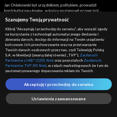
Jan Ołdakowski był urzędnikiem, politykiem, prowadził
kontrkulturową knajpę, w końcu postanowił przywrócić
Warszawie duszę. Współtworzył, a później został dyrektorem,
więcej
Szanujemy Twoją prywatność
Muzeum Powstania Warszawskiego. Muzeum stało się jednym
z symboli stolicy, miejscem debaty i wielu wydarzeń
Kliknij "Akceptuję i przechodzę do serwisu", aby wyrazić zgody
kulturalnych, a Ołdakowski wyrósł na autorytet zarządzania
na korzystanie z technologii automatycznego śledzenia i
Sezony i odcinki
instytucjami kultury w Polsce. Jest kawalerem siedmiu
zbierania danych, dostęp do informacji na Twoim urządzeniu
odznaczeń państwowych w 4 krajach.
końcowym i ich przechowywanie oraz na przetwarzanie
Twoich danych osobowych przez nas, czyli Telewizję Polską
Wybierz
S.A. w likwidacji (zwaną dalej również „TVP”),
Zaufanych
Partnerów z IAB* (1201 firm)
oraz pozostałych
Zaufanych
Odcinki
Partnerów TVP (93 firm)
, w celach marketingowych (w tym do
zautomatyzowanego dopasowania reklam do Twoich
zainteresowań i mierzenia ich skuteczności) i pozostałych,
Rekomendowane dla Ciebie
które wskazujemy poniżej, a także zgody na udostępnianie
Akceptuję i przechodzę do serwisu
przez nas identyfikatora PPID do Google.
Twoje dane osobowe zbierane podczas odwiedzania przez
Ustawienia zaawansowane
Ciebie naszych
poszczególnych serwisów
zwanych dalej
„Portalem”, w tym informacje zapisywane za pomocą
technologii takich jak: pliki cookie, sygnalizatory WWW lub
innych podobnych technologii umożliwiających świadczenie
Główna
Szukaj
Moja lista
Na żywo
Więcej