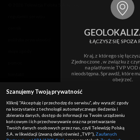
© 2026 Telewizja Polska S.A. w likwidacji
regulamin serwisu
cennik
GEOLOKALIZ
polityka prywatności
ŁĄCZYSZ SIĘ SPOZA 
moje zgody
Kraj, z którego się łączys
Zjednoczone , w związku z czy
pomoc
na platformie TVP VOD
nieodstępna. Sprawdź, które m
kontakt
obejrzeć.
voucher
Szanujemy Twoją prywatność
Nie pokazuj pon
dostępność
Kliknij "Akceptuję i przechodzę do serwisu", aby wyrazić zgody
informacje o dostawcy usług
na korzystanie z technologii automatycznego śledzenia i
ANULUJ
SP
zbierania danych, dostęp do informacji na Twoim urządzeniu
końcowym i ich przechowywanie oraz na przetwarzanie
Twoich danych osobowych przez nas, czyli Telewizję Polską
S.A. w likwidacji (zwaną dalej również „TVP”),
Zaufanych