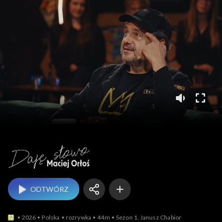
Daję słowo. Maciej Orł
ODTWÓRZ
2026
Polska
rozrywka
44m
Sezon 1, Janusz Chabior