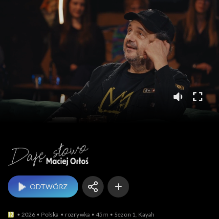
Daję słowo. Maciej Orł
ODTWÓRZ
2026
Polska
rozrywka
45m
Sezon 1, Kayah