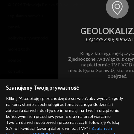
© 2026 Telewizja Polska S.A. w likwidacji
regulamin serwisu
cennik
GEOLOKALIZ
polityka prywatności
ŁĄCZYSZ SIĘ SPOZA 
moje zgody
Kraj, z którego się łączys
Zjednoczone , w związku z czy
pomoc
na platformie TVP VOD
nieodstępna. Sprawdź, które m
kontakt
obejrzeć.
voucher
Szanujemy Twoją prywatność
Nie pokazuj pon
dostępność
Kliknij "Akceptuję i przechodzę do serwisu", aby wyrazić zgody
informacje o dostawcy usług
na korzystanie z technologii automatycznego śledzenia i
ANULUJ
SP
zbierania danych, dostęp do informacji na Twoim urządzeniu
końcowym i ich przechowywanie oraz na przetwarzanie
Twoich danych osobowych przez nas, czyli Telewizję Polską
S.A. w likwidacji (zwaną dalej również „TVP”),
Zaufanych