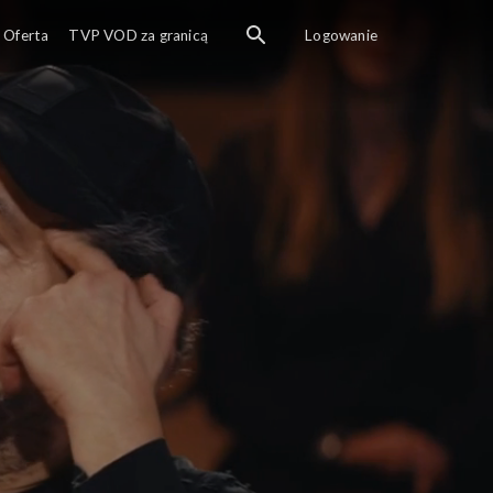
aciej Orłoś prowadzi rozmowy z wybitnymi osobistościami polsk
Oferta
TVP VOD za granicą
Logowanie