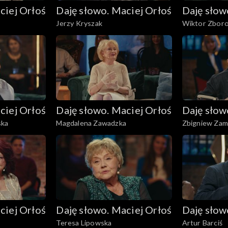
ciej Orłoś
Daję słowo. Maciej Orłoś
Daję słow
Jerzy Kryszak
Wiktor Zbor
ciej Orłoś
Daję słowo. Maciej Orłoś
Daję słow
ska
Magdalena Zawadzka
Zbigniew Za
ciej Orłoś
Daję słowo. Maciej Orłoś
Daję słow
Teresa Lipowska
Artur Barciś