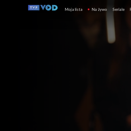
Daję słowo. Maciej Orł
Moja lista
Na żywo
Seriale