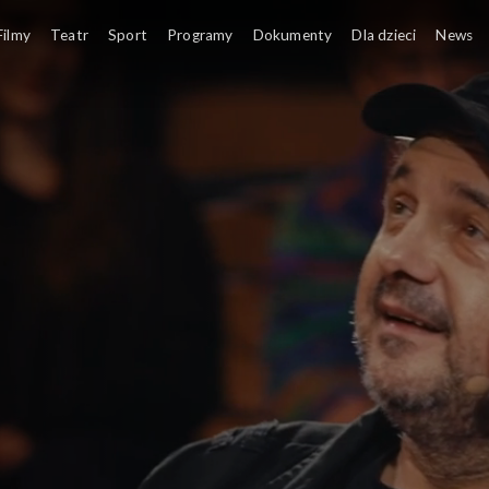
oś
M
Filmy
Teatr
Sport
Programy
Dokumenty
Dla dzieci
News