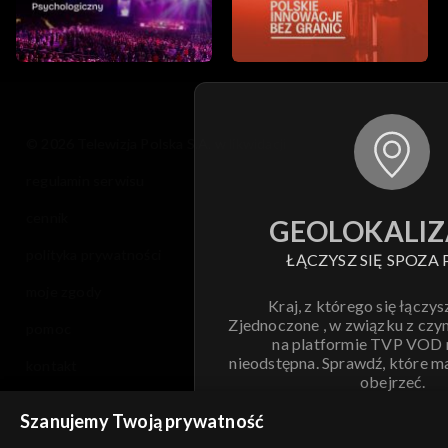
© 2026 Telewizja Polska S.A. w likwidacji
regulamin serwisu
cennik
GEOLOKALIZ
polityka prywatności
ŁĄCZYSZ SIĘ SPOZA 
moje zgody
Kraj, z którego się łączys
Zjednoczone , w związku z czy
pomoc
na platformie TVP VOD
nieodstępna. Sprawdź, które m
kontakt
obejrzeć.
voucher
Szanujemy Twoją prywatność
Nie pokazuj pon
dostępność