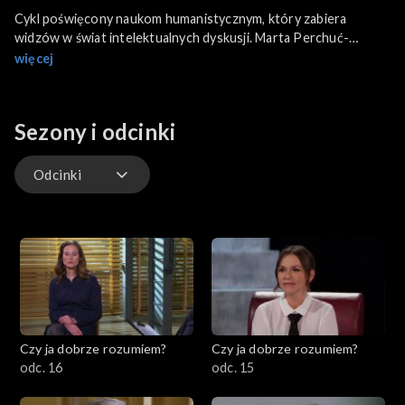
Cykl poświęcony naukom humanistycznym, który zabiera
widzów w świat intelektualnych dyskusji. Marta Perchuć-
Burzyńska, w każdym odcinku rozmawia z ekspertami,
więcej
reprezentującymi różne dziedziny naukowe. Wspólnie analizują
wybrany temat, dostarczając widzom wiedzy i nowych spojrzeń.
Sezony i odcinki
Odcinki
Odcinki
Czy ja dobrze rozumiem?
Czy ja dobrze rozumiem?
odc. 16
odc. 15