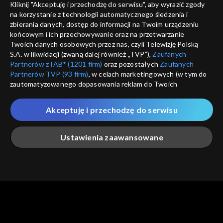
Kliknij "Akceptuję i przechodzę do serwisu", aby wyrazić zgody
informacje o dostawcy usług
na korzystanie z technologii automatycznego śledzenia i
ANULUJ
SP
zbierania danych, dostęp do informacji na Twoim urządzeniu
końcowym i ich przechowywanie oraz na przetwarzanie
Twoich danych osobowych przez nas, czyli Telewizję Polską
S.A. w likwidacji (zwaną dalej również „TVP”),
Zaufanych
Partnerów z IAB* (1201 firm)
oraz pozostałych
Zaufanych
Partnerów TVP (93 firm)
, w celach marketingowych (w tym do
zautomatyzowanego dopasowania reklam do Twoich
zainteresowań i mierzenia ich skuteczności) i pozostałych,
które wskazujemy poniżej, a także zgody na udostępnianie
Akceptuję i przechodzę do serwisu
przez nas identyfikatora PPID do Google.
Twoje dane osobowe zbierane podczas odwiedzania przez
Ustawienia zaawansowane
Ciebie naszych
poszczególnych serwisów
zwanych dalej
„Portalem”, w tym informacje zapisywane za pomocą
technologii takich jak: pliki cookie, sygnalizatory WWW lub
innych podobnych technologii umożliwiających świadczenie
Główna
Szukaj
Moja lista
Na żywo
Więcej
dopasowanych i bezpiecznych usług, personalizację treści
oraz reklam, udostępnianie funkcji mediów społecznościowych
oraz analizowanie ruchu w Internecie.
Twoje dane osobowe zbierane podczas odwiedzania przez