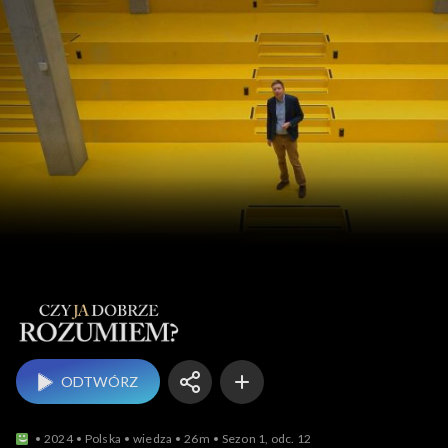
Czy ja dobrze rozumie
ODTWÓRZ
2024
Polska
wiedza
26m
Sezon 1, odc. 12