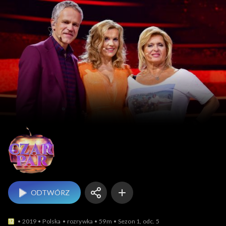
Czar par
ODTWÓRZ
2019
Polska
rozrywka
59m
Sezon 1, odc. 5