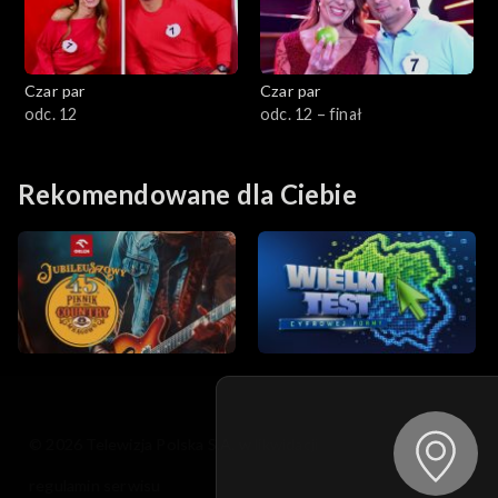
Czar par
Czar par
odc. 12
odc. 12 – finał
Rekomendowane dla Ciebie
© 2026 Telewizja Polska S.A. w likwidacji
regulamin serwisu