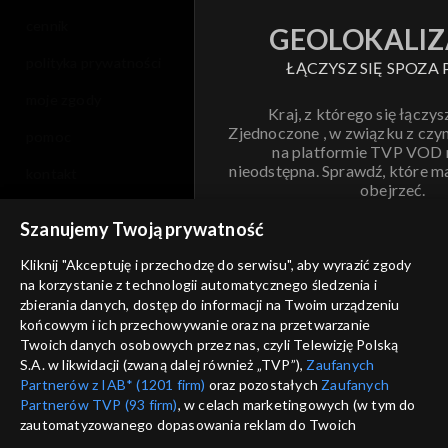
cennik
GEOLOKALIZ
polityka prywatności
ŁĄCZYSZ SIĘ SPOZA 
moje zgody
Kraj, z którego się łączys
Zjednoczone , w związku z czy
pomoc
na platformie TVP VOD
nieodstępna. Sprawdź, które m
kontakt
obejrzeć.
voucher
Szanujemy Twoją prywatność
Nie pokazuj pon
dostępność
Kliknij "Akceptuję i przechodzę do serwisu", aby wyrazić zgody
informacje o dostawcy usług
na korzystanie z technologii automatycznego śledzenia i
ANULUJ
SP
zbierania danych, dostęp do informacji na Twoim urządzeniu
końcowym i ich przechowywanie oraz na przetwarzanie
Twoich danych osobowych przez nas, czyli Telewizję Polską
S.A. w likwidacji (zwaną dalej również „TVP”),
Zaufanych
Partnerów z IAB* (1201 firm)
oraz pozostałych
Zaufanych
Partnerów TVP (93 firm)
, w celach marketingowych (w tym do
zautomatyzowanego dopasowania reklam do Twoich
zainteresowań i mierzenia ich skuteczności) i pozostałych,