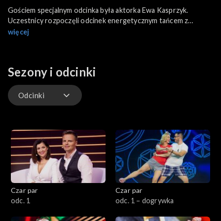
Gościem specjalnym odcinka była aktorka Ewa Kasprzyk.
Uczestnicy rozpoczęli odcinek energetycznym tańcem z
pomponami. Jurorzy również weszli na parkiet i chwycili
więcej
pompony. Pierwszym zadaniem z jakim musieli zmierzyć się
uczestnicy było perfekcyjne uprasowanie koszul. W kolejnym
zadaniu liczyła się praca zespołowa, ale również czas.
Sezony i odcinki
Uczestnicy musieli ułożyć z gorących herbatników domino.
Odcinki
Odcinki
Czar par
Czar par
odc. 1
odc. 1 – dogrywka